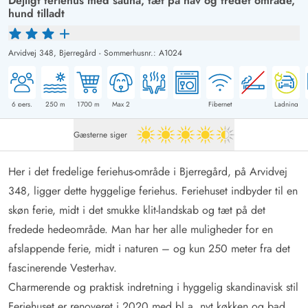
Dejligt feriehus med sauna, tæt på hav og fredet område,
hund tilladt
Arvidvej 348,
Bjerregård
-
Sommerhusnr.: A1024
6
pers.
250
m
1700
m
Max 2
Fibernet
Ladning
Gæsterne siger
4.5 ud af 5
Her i det fredelige feriehus-område i Bjerregård, på Arvidvej
348, ligger dette hyggelige feriehus. Feriehuset indbyder til en
skøn ferie, midt i det smukke klit-landskab og tæt på det
fredede hedeområde. Man har her alle muligheder for en
afslappende ferie, midt i naturen – og kun 250 meter fra det
fascinerende Vesterhav.
Charmerende og praktisk indretning i hyggelig skandinavisk stil
Feriehuset er renoveret i 2020 med bl.a. nyt køkken og bad.