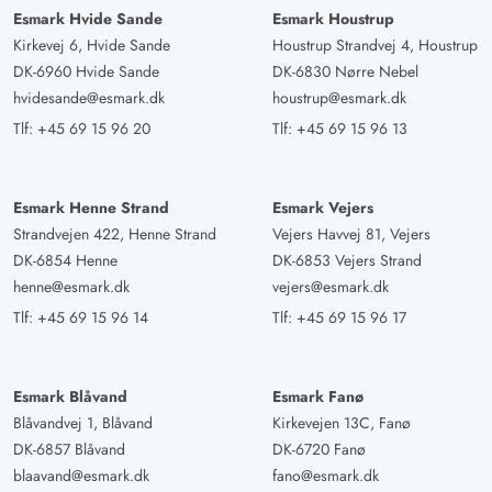
Esmark Hvide Sande
Esmark Houstrup
AI Oversat
(Se oprindelig)
Kirkevej 6, Hvide Sande
Houstrup Strandvej 4, Houstrup
Et dejligt hus med en stor lukket terrasse, ideelt til
DK-6960 Hvide Sande
DK-6830 Nørre Nebel
familier med børn og/eller hund. Faciliteterne er
hvidesande@esmark.dk
houstrup@esmark.dk
landstypiske og især i køkkenet absolut tilstrækkelige.
Tlf:
+45 69 15 96 20
Tlf:
+45 69 15 96 13
Huset ligger i en meget rolig beliggenhed.
Esmark Henne Strand
Esmark Vejers
Gast
4 ud af 5
4 ud af 5
4 out of 5
08/06/2025
Strandvejen 422, Henne Strand
Vejers Havvej 81, Vejers
Deutschland
DK-6854 Henne
DK-6853 Vejers Strand
AI Oversat
(Se oprindelig)
henne@esmark.dk
vejers@esmark.dk
Ren, ordentlig, godt beboelig, smuk atmosfære.
Tlf:
+45 69 15 96 14
Tlf:
+45 69 15 96 17
Gast
4.5 ud af 5
Esmark Blåvand
Esmark Fanø
4.5 ud af 5
4.5 out of 5
15/04/2025
Deutschland
Blåvandvej 1, Blåvand
Kirkevejen 13C, Fanø
AI Oversat
(Se oprindelig)
DK-6857 Blåvand
DK-6720 Fanø
blaavand@esmark.dk
fano@esmark.dk
Feriehuset er et sødt, lille hus med en god indretning –