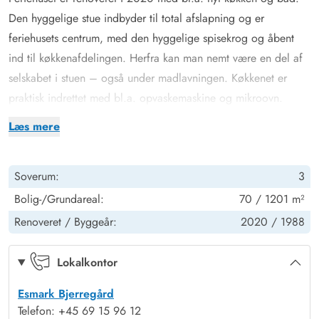
Den hyggelige stue indbyder til total afslapning og er
feriehusets centrum, med den hyggelige spisekrog og åbent
ind til køkkenafdelingen. Herfra kan man nemt være en del af
selskabet i stuen – også under madlavningen. Køkkenet er
praktisk indrettet med bl.a. opvaskemaskine og mikroovn.
Indretningen er overalt holdt i lyse farver og hyggelig
Læs mere
skandinavisk stil. På de køligere dage kan man nyde en
spændende bog eller en god film – og tænde op i
Soverum:
3
brændeovnen eller varmepumpen. TVét i stuen er et Apple TV,
hvor du kan streame dine yndlingskanaler direkte.
Bolig-/Grundareal:
70 / 1201 m²
Der er plads til 6 personer her – fordelt på 3 soverum, hvoraf
Renoveret /
Byggeår:
2020 /
1988
de to er med dobbeltsenge og et værelse er med enkeltsenge.
I forbindelse med badeværelset finder I en sauna, hvor man
Lokalkontor
rigtig kan blive gennemvarm - måske efter en lang dag i
Esmark Bjerregård
klitlandskabet og ved stranden.
Telefon: +45 69 15 96 12
Nyd havets brusen og solnedgangen over klitterne