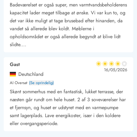
Badeværelset er også super, men varmtvandsbeholderens
kapacitet lader meget tilbage at ønske. Vi var kun to, og
det var ikke muligt at tage brusebad efter hinanden, da
vandet så allerede blev koldt. Møblerne i
opholdsområdet er også allerede begyndt at blive lidt
slidte....
Gast
4 ud af 5
4 ud af 5
4 out of 5
16/05/2026
Deutschland
AI Oversat
(Se oprindelig)
Skønt sommerhus med en fantastisk, lukket terrasse, der
næsten går rundt om hele huset. 2 af 3 soveværelser har
et fjernsyn, og huset er udstyret med en varmepumpe
samt lagerplads. Lave energikoster, især i den koldere
eller overgangsperiode.