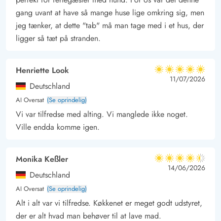
gang uvant at have så mange huse lige omkring sig, men
Lademuligheden for el bilen er en ladestander med type 2 stik.
jeg tænker, at dette "tab" må man tage med i et hus, der
ligger så tæt på stranden.
Henriette Look
5 ud af 5
5 ud af 5
5 out of 5
11/07/2026
Deutschland
AI Oversat
(Se oprindelig)
Vi var tilfredse med alting. Vi manglede ikke noget.
Ville endda komme igen.
Monika Keßler
4.5 ud af 5
4.5 ud af 5
4.5 out of 5
14/06/2026
Deutschland
AI Oversat
(Se oprindelig)
Alt i alt var vi tilfredse. Køkkenet er meget godt udstyret,
der er alt hvad man behøver til at lave mad.