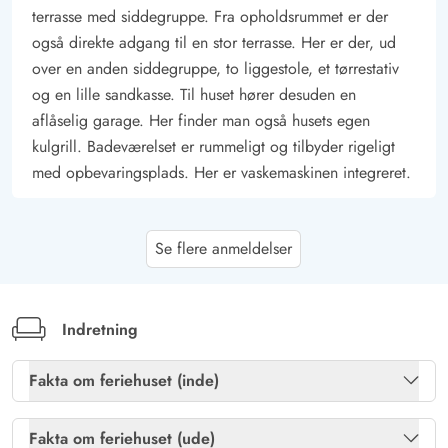
terrasse med siddegruppe. Fra opholdsrummet er der
også direkte adgang til en stor terrasse. Her er der, ud
over en anden siddegruppe, to liggestole, et tørrestativ
og en lille sandkasse. Til huset hører desuden en
aflåselig garage. Her finder man også husets egen
kulgrill. Badeværelset er rummeligt og tilbyder rigeligt
med opbevaringsplads. Her er vaskemaskinen integreret.
Michael Jensen
4.5 ud af 5
Se flere anmeldelser
4.5 ud af 5
4.5 out of 5
18/07/2025
Danmark
Et fantastisk hus med gode terrasser hvor det gode vejr
kan nydes - især den vestvendte med udsigt til klitterne -
Indretning
er nødt til at fremhæve at af alle sommerhuse vi
Fakta om feriehuset (inde)
nogensinde har lejet er sengene de mest komfortable vi
har prøvet
Brændeovn
Ja
Fakta om feriehuset (ude)