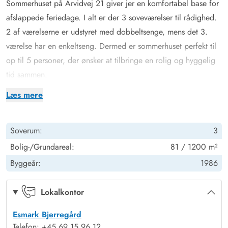
Sommerhuset på Arvidvej 21 giver jer en komfortabel base for
afslappede feriedage. I alt er der 3 soveværelser til rådighed.
2 af værelserne er udstyret med dobbeltsenge, mens det 3.
værelse har en enkeltseng. Dermed er sommerhuset perfekt til
op til 5 personer, der ønsker at tilbringe en rolig og hyggelig
tid sammen.
Opholdsområdet udgør sommerhusets hyggelige hjerte. Her
Læs mere
skaber brændeovnen, især på kølige dage, en behagelig
stemning, mens I slapper af på sofaen og nyder dagen. Den
Soverum:
3
åbne planløsning giver et dejligt rummeligt indtryk, hvor
køkken og opholdsrum smelter sammen.
Bolig-/Grundareal:
81 / 1200 m²
Køkkenet er praktisk indrettet og har blandt andet
Byggeår:
1986
opvaskemaskine, så I ikke behøver at bruge tid på opvasken i
ferien. I sommerhuset finder I også en vaskemaskine, hvilket er
Lokalkontor
særligt praktisk ved længere ophold. Badeværelset har
Esmark Bjerregård
behagelig gulvvarme, som især om morgenen giver ekstra
Telefon: +45 69 15 96 12