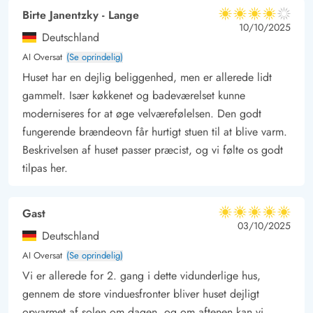
ferie mellem Vesterhavet og Ringkøbing Fjord. Det populære
Birte Janentzky - Lange
4 ud af 5
ferieområde ligger på den smalle landtange Holmsland Klit og
4 ud af 5
4 out of 5
10/10/2025
Deutschland
byder på en unik natur med klitter, brede sandstrande og
AI Oversat
(Se oprindelig)
mange muligheder for oplevelser i det fri.
Huset har en dejlig beliggenhed, men er allerede lidt
Fra sommerhuset kan I gå lange ture langs Vesterhavet eller
gammelt. Især køkkenet og badeværelset kunne
tage på cykelture i området. Den nærliggende Ringkøbing
moderniseres for at øge velværefølelsen. Den godt
Fjord byder også på gode muligheder for vandsport eller
fungerende brændeovn får hurtigt stuen til at blive varm.
hyggelige ture i naturen.
Beskrivelsen af huset passer præcist, og vi følte os godt
Kombinationen af smukke kystlandskaber, hyggelig
tilpas her.
sommerhusstemning og mange fritidsmuligheder gør
sommerhuset i Bjerregård til et skønt sted for jeres næste ferie
Gast
5 ud af 5
på Vestkysten. Her kan I glemme hverdagens stress og nyde
5 ud af 5
5 out of 5
03/10/2025
Deutschland
den helt særlige stemning ved Vesterhavet.
AI Oversat
(Se oprindelig)
Vi er allerede for 2. gang i dette vidunderlige hus,
gennem de store vinduesfronter bliver huset dejligt
opvarmet af solen om dagen, og om aftenen kan vi