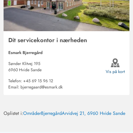
Dit servicekontor i nærheden
Esmark Bjerregård
Sønder Klitvej 195
6960 Hvide Sande
Vis på kort
Telefon:
+45 69 15 96 12
Email:
bjerregaard@esmark.dk
Oplistet i:
Områder
Bjerregård
Arvidvej 21, 6960 Hvide Sande