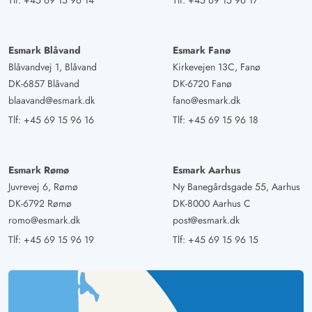
Tlf:
+45 69 15 96 14
Tlf:
+45 69 15 96 17
Esmark Blåvand
Esmark Fanø
Blåvandvej 1, Blåvand
Kirkevejen 13C, Fanø
DK-6857 Blåvand
DK-6720 Fanø
blaavand@esmark.dk
fano@esmark.dk
Tlf:
+45 69 15 96 16
Tlf:
+45 69 15 96 18
Esmark Rømø
Esmark Aarhus
Juvrevej 6, Rømø
Ny Banegårdsgade 55, Aarhus
DK-6792 Rømø
DK-8000 Aarhus C
romo@esmark.dk
post@esmark.dk
Tlf:
+45 69 15 96 19
Tlf:
+45 69 15 96 15