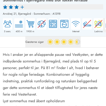
Sommerhus i Bjerregård med stor lukket terrasse
Arvidvej 21,
Bjerregård
-
Sommerhusnr.: A1398
5
pers.
450
m
1900
m
Internet
Ladning
Gæsterne siger
4.5 ud af 5
Hvis I ønsker jer en afslappende pause ved Vestkysten, er dette
indbydende sommerhus i Bjerregård, med plads til op til 5
personer, perfekt til jer. På 81 m² finder I alt, hvad I behøver
for nogle rolige feriedage. Kombinationen af hyggelig
indretning, praktisk rumfordeling og naturskøn beliggenhed
gør dette sommerhus til et ideelt tilflugtssted for jeres næste
ferie ved Vesterhavet.
Lyst sommerhus med åbent opholdsrum