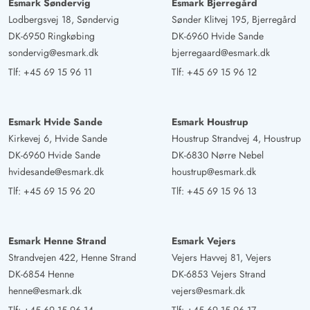
Esmark Søndervig
Esmark Bjerregård
Lodbergsvej 18, Søndervig
Sønder Klitvej 195, Bjerregård
DK-6950 Ringkøbing
DK-6960 Hvide Sande
sondervig@esmark.dk
bjerregaard@esmark.dk
Tlf:
+45 69 15 96 11
Tlf:
+45 69 15 96 12
Esmark Hvide Sande
Esmark Houstrup
Kirkevej 6, Hvide Sande
Houstrup Strandvej 4, Houstrup
DK-6960 Hvide Sande
DK-6830 Nørre Nebel
hvidesande@esmark.dk
houstrup@esmark.dk
Tlf:
+45 69 15 96 20
Tlf:
+45 69 15 96 13
Esmark Henne Strand
Esmark Vejers
Strandvejen 422, Henne Strand
Vejers Havvej 81, Vejers
DK-6854 Henne
DK-6853 Vejers Strand
henne@esmark.dk
vejers@esmark.dk