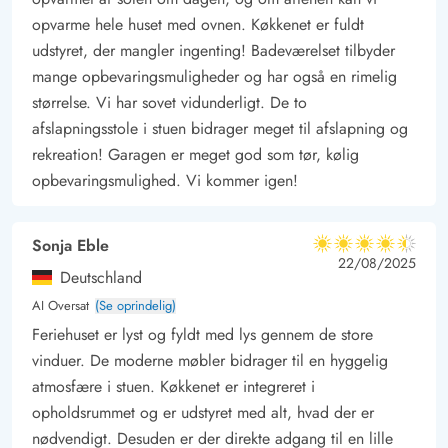
opvarme hele huset med ovnen. Køkkenet er fuldt
udstyret, der mangler ingenting! Badeværelset tilbyder
mange opbevaringsmuligheder og har også en rimelig
størrelse. Vi har sovet vidunderligt. De to
afslapningsstole i stuen bidrager meget til afslapning og
rekreation! Garagen er meget god som tør, kølig
opbevaringsmulighed. Vi kommer igen!
Sonja Eble
4.5 ud af 5
4.5 ud af 5
4.5 out of 5
22/08/2025
Deutschland
AI Oversat
(Se oprindelig)
Feriehuset er lyst og fyldt med lys gennem de store
vinduer. De moderne møbler bidrager til en hyggelig
atmosfære i stuen. Køkkenet er integreret i
opholdsrummet og er udstyret med alt, hvad der er
nødvendigt. Desuden er der direkte adgang til en lille