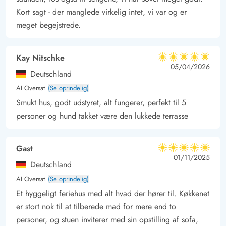
Kort sagt - der manglede virkelig intet, vi var og er
meget begejstrede.
Kay Nitschke
5 ud af 5
5 ud af 5
5 out of 5
05/04/2026
Deutschland
AI Oversat
(Se oprindelig)
Smukt hus, godt udstyret, alt fungerer, perfekt til 5
personer og hund takket være den lukkede terrasse
Gast
5 ud af 5
5 ud af 5
5 out of 5
01/11/2025
Deutschland
AI Oversat
(Se oprindelig)
Et hyggeligt feriehus med alt hvad der hører til. Køkkenet
er stort nok til at tilberede mad for mere end to
personer, og stuen inviterer med sin opstilling af sofa,