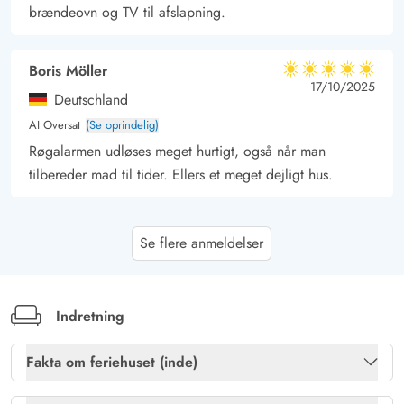
brændeovn og TV til afslapning.
Boris Möller
5 ud af 5
5 ud af 5
5 out of 5
17/10/2025
Deutschland
AI Oversat
(Se oprindelig)
Røgalarmen udløses meget hurtigt, også når man
tilbereder mad til tider. Ellers et meget dejligt hus.
Gast
5 ud af 5
Se flere anmeldelser
5 ud af 5
5 out of 5
06/10/2025
Deutschland
AI Oversat
(Se oprindelig)
Et meget smukt velholdt, lyst og funktionelt indrettet
Indretning
feriehus. Sengene er meget gode, og 2 af
soveværelserne er tilstrækkeligt store. Det 3. soveværelse
Fakta om feriehuset (inde)
er dog ret lille. Terrasseudstyret er også meget godt.
Brændeovn
Ja