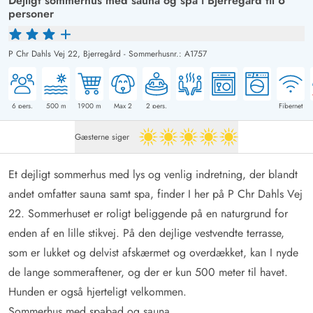
Dejligt sommerhus med sauna og spa i Bjerregård til 6
personer
P Chr Dahls Vej 22,
Bjerregård
-
Sommerhusnr.: A1757
6
pers.
500
m
1900
m
Max 2
2
pers.
Fibernet
Gæsterne siger
5 ud af 5
Et dejligt sommerhus med lys og venlig indretning, der blandt
andet omfatter sauna samt spa, finder I her på P Chr Dahls Vej
22. Sommerhuset er roligt beliggende på en naturgrund for
enden af en lille stikvej. På den dejlige vestvendte terrasse,
som er lukket og delvist afskærmet og overdækket, kan I nyde
de lange sommeraftener, og der er kun 500 meter til havet.
Hunden er også hjerteligt velkommen.
Sommerhus med spabad og sauna