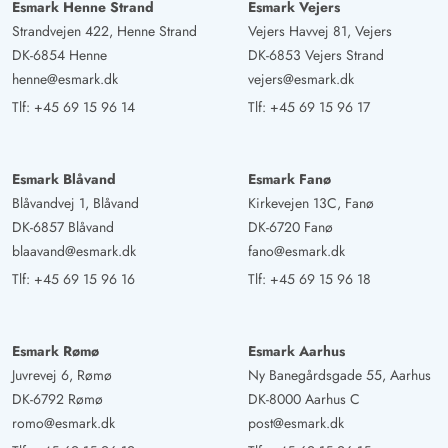
Esmark Henne Strand
Esmark Vejers
Strandvejen 422, Henne Strand
Vejers Havvej 81, Vejers
DK-6854 Henne
DK-6853 Vejers Strand
henne@esmark.dk
vejers@esmark.dk
Tlf:
+45 69 15 96 14
Tlf:
+45 69 15 96 17
Esmark Blåvand
Esmark Fanø
Blåvandvej 1, Blåvand
Kirkevejen 13C, Fanø
DK-6857 Blåvand
DK-6720 Fanø
blaavand@esmark.dk
fano@esmark.dk
Tlf:
+45 69 15 96 16
Tlf:
+45 69 15 96 18
Esmark Rømø
Esmark Aarhus
Juvrevej 6, Rømø
Ny Banegårdsgade 55, Aarhus
DK-6792 Rømø
DK-8000 Aarhus C
romo@esmark.dk
post@esmark.dk