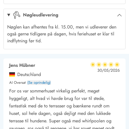
På en lun morgen kan kaffen nydes på den afskærmede
Nøgleudlevering
terrasse mod øst og op på dagen kan livet leves på den
dejlige afskærmede og delvist overdækkede terrasse mod vest.
Nøglen kan afhentes fra kl. 15.00, men vi udleverer den
Mod vest er terrassen også helt lukket. Terrassen er udstyret
også gerne tidligere på dagen, hvis feriehuset er klar til
med havemøbler, liggestole og grill. Der er også tænkt på de
indflytning før tid.
mindste med gynger og sandkasse.
Sommerhusets beliggenhed er ikke kun rolig og naturskøn - I
kommer også til at bo nær hjertet af Bjerregård med kun 500
Jens Hübner
5 ud af 5
5 ud af 5
5 out of 5
30/05/2026
meter til den brede sandstrand. Tag en dukkert i de blå bølger
Deutschland
på en hed sommerdag, gå en tur langs vandet i
AI Oversat
(Se oprindelig)
efterårsblæsten, mens bølgerne danser i vinden, eller overvær
For os var sommerhuset virkelig perfekt, meget
de smukke solnedgange fra klittoppen. Her er altid noget nyt
hyggeligt, alt hvad vi havde brug for var til stede,
at opleve.
fantastisk med de to terrasser og bænkene rundt om
Den lokale købmand ligger knap 2 km væk, og her kan I hver
huset, sol hele dagen, også dejligt med den lukkede
dag hente nybagt brød til morgenbordet.
terrasse til hundene. Super også med whirlpoolen og
saunaen, ros også til sengene, vi har sovet meget godt.