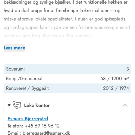
beklædninger og synlige bjælker. I det funktionelle køkken er
hvad du skal bruge for at frembringe lækre måltider – og
måske afprøve lokale specialiteter. I stuen er god spiseplads,
og i sofagruppen kan I nyde varmen fra brændeovnen, imens I
læser en god bog eller ser en film sammen.
Der er gulvvarme i badeværelset, hvor der også er en
Læs mere
vaskemaskine. I de 3 gode soveværelser med 140 cm brede
dobbeltsenge kan I hvile ud og blive friske til næste dag.
Soverum:
3
Sommerhuset opvarmes bl.a. med energibesparende
varmepumpe.
Bolig-/Grundareal:
68 / 1200 m²
Nyd solen på terrassen
Renoveret /
Byggeår:
2012 /
1974
Det charmerende træhus på Baunebjergvej 17 ligger i et
naturskønt område, bare 700 meter fra det brusende
Lokalkontor
Vesterhav. Her kan I slappe af og nyde hinanden. Den store
Esmark Bjerregård
lukkede terrasse giver jer masser af mulighed for at finde læ,
Telefon: +45 69 15 96 12
sol eller skygge i takt med solens gang på himlen. Tag hunden
E-mail: bjerregaard@esmark.dk