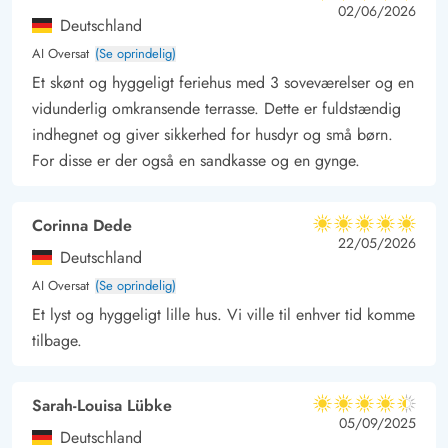
5 ud af 5
5 ud af 5
5 out of 5
02/06/2026
Deutschland
AI Oversat
(Se oprindelig)
Et skønt og hyggeligt feriehus med 3 soveværelser og en
vidunderlig omkransende terrasse. Dette er fuldstændig
indhegnet og giver sikkerhed for husdyr og små børn.
For disse er der også en sandkasse og en gynge.
Corinna Dede
5 ud af 5
5 ud af 5
5 out of 5
22/05/2026
Deutschland
AI Oversat
(Se oprindelig)
Et lyst og hyggeligt lille hus. Vi ville til enhver tid komme
tilbage.
Sarah-Louisa Lübke
4.5 ud af 5
4.5 ud af 5
4.5 out of 5
05/09/2025
Deutschland