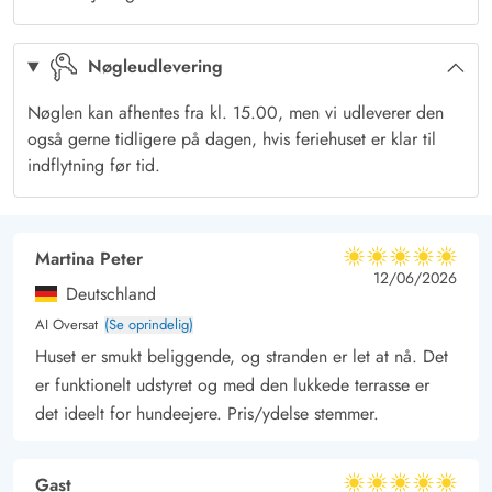
med på en frisk gåtur til den kilometerlange sandstrand ved
Vesterhavet. Her kan I brænde energi af og nyde den salte
Nøgleudlevering
luft.
Haurvig
Nøglen kan afhentes fra kl. 15.00, men vi udleverer den
Baunebjergvej ligger i feriehusområdet Haurvig, syd for
også gerne tidligere på dagen, hvis feriehuset er klar til
havnebyen Hvide Sande. Her er masser af spændende
indflytning før tid.
aktiviteter at byde på for hele familien, uanset hvornår på
sæsonen, I vælger at gæste området. I Hvide Sande finder I et
udvalg af restauranter, caféer og butikker i samspil med det
Martina Peter
5 ud af 5
5 ud af 5
5 out of 5
12/06/2026
charmerende havnemiljø.
Deutschland
AI Oversat
(Se oprindelig)
Huset er smukt beliggende, og stranden er let at nå. Det
er funktionelt udstyret og med den lukkede terrasse er
det ideelt for hundeejere. Pris/ydelse stemmer.
Gast