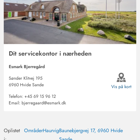
Dit servicekontor i nærheden
Esmark Bjerregård
Sønder Klitvej 195
6960 Hvide Sande
Vis på kort
Telefon:
+45 69 15 96 12
Email:
bjerregaard@esmark.dk
Oplistet
Områder
Haurvig
Baunebjergvej 17, 6960 Hvide
i:
Sande