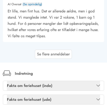
AI Oversat
(Se oprindelig)
Et lille, men fint hus. Det er allerede ældre, men i god
stand. Vi manglede intet. Vi var 2 voksne, 1 barn og 1
hund. For 6 personer mangler der lidt opbevaringsplads,
hvilket efter vores erfaring ofte er tilfældet i mange huse.
Vi følte os meget tilpas.
Gast
5 ud af 5
Se flere anmeldelser
5 ud af 5
5 out of 5
12/08/2025
Österreich
AI Oversat
(Se oprindelig)
Et meget smukt feriehus. Der er alt, hvad man behøver,
Indretning
og det er meget rent. Dog er det for lille til de angivne
6 personer.
Fakta om feriehuset (inde)
Brændeovn
Ja
Fakta om feriehuset (ude)
Kim-Nathalie Denczek
5 ud af 5
5 ud af 5
5 out of 5
12/07/2025
Gratis internet
Ja