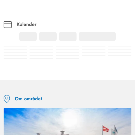
Smukt indrammet, hyggeligt og kærligt indrettet hus med
god forbindelse til stranden og samtidig god
tilgængelighed fra vejen, som dog er tilstrækkeligt langt
Kalender
væk til ikke at genere. Vi følte os hjemme, på terrassen
og i den lille have, hvor man kan slappe vidunderligt af
og hvor både hund og børn kunne lege. Lyder som en
reklame, men det er virkelig vores indtryk. Vi har ofte
været i Danmark, og det har altid været dejligt, men
dette hus har virkelig imponeret os og ladet os slappe
af. Mange tak. Vi kommer gerne igen!
Om området