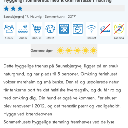
Hyggeligt sommerhus med lukket terrasse i Haurvig
Baunebjergvej 17,
Haurvig
-
Sommerhusnr.: D3171
5
pers.
700
m
7000
m
Max 2
Internet
Ladning
Gæsterne siger
5 ud af 5
Dette hyggelige træhus på Baunebjergvej ligger på en smuk
naturgrund, og har plads til 5 personer. Omkring feriehuset
vokser marehalm og små buske. Den rå og uspolerede natur
får tankerne bort fra det hektiske hverdagsliv, og du får ro og
fred omkring dig. Din hund er også velkommen. Feriehuset
blev renoveret i 2012, og det fremstår pænt og vedligeholdt.
Hygge ved brændeovnen
Sommerhusets hyggelige stemning fremhæves ved de lyse