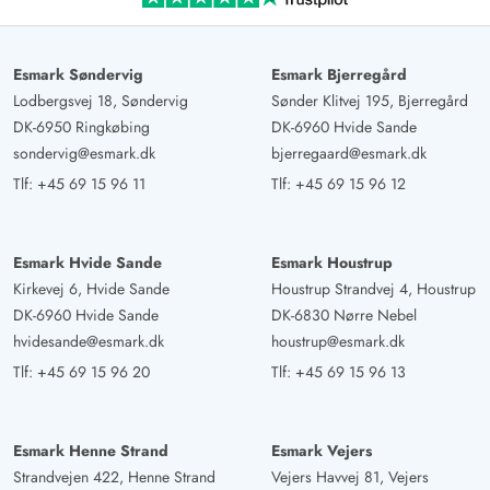
Esmark Søndervig
Esmark Bjerregård
Lodbergsvej 18, Søndervig
Sønder Klitvej 195, Bjerregård
DK-6950 Ringkøbing
DK-6960 Hvide Sande
sondervig@esmark.dk
bjerregaard@esmark.dk
Tlf:
+45 69 15 96 11
Tlf:
+45 69 15 96 12
Esmark Hvide Sande
Esmark Houstrup
Kirkevej 6, Hvide Sande
Houstrup Strandvej 4, Houstrup
DK-6960 Hvide Sande
DK-6830 Nørre Nebel
hvidesande@esmark.dk
houstrup@esmark.dk
Tlf:
+45 69 15 96 20
Tlf:
+45 69 15 96 13
Esmark Henne Strand
Esmark Vejers
Strandvejen 422, Henne Strand
Vejers Havvej 81, Vejers