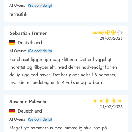
AI Oversat
(Se oprindelig)
fantastisk
Sebastian Trütner
4 ud af 5
4 ud af 5
4 out of 5
28/03/2026
Deutschland
AI Oversat
(Se oprindelig)
Feriehuset ligger lige bag klitterne. Det er hyggeligt
indrettet og tilbyder alt, hvad der er nødvendigt for en
dejlig uge ved havet. Det har plads nok til 6 personer,
hvor det er bedst egnet til 4 voksne og to børn.
Susanne Palesche
5 ud af 5
5 ud af 5
5 out of 5
21/02/2026
Deutschland
AI Oversat
(Se oprindelig)
Meget lyst sommerhus med rummelig stue, tæt på