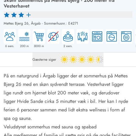
Skønt sommerhus på Mettes Bjerg - 200 meter fra
Vesterhavet
Mettes Bjerg 26,
Årgab
-
Sommerhusnr.: E4271
6
pers.
200
m
3000
m
2
pers.
Gæsterne siger
4.5 ud af 5
På en naturgrund i Årgab ligger der et sommerhus på Mettes
Bjerg 26 med en skøn sydvendt terrasse. Vesterhavet ligger
lige rundt om hjørnet blot 200 meter væk, og derudover
ligger Hvide Sande cirka 5 minutter væk i bil. Her kan I nyde
ferien 6 personer sammen med lidt ekstra wellness i form af
spa og sauna.
Veludstyret sommerhus med sauna og spabad
Alle medlemmer af familie vil sætte pris på de gode faciliteter,