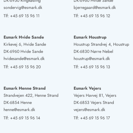
DK-6950 Ringkøbing
DK-6960 Hvide Sande
Dirk Fiedelmeier
sondervig@esmark.dk
bjerregaard@esmark.dk
4.5 ud af 5
4.5 ud af 5
4.5 out of 5
24/08/2024
Deutschland
Tlf:
+45 69 15 96 11
Tlf:
+45 69 15 96 12
AI Oversat
(Se oprindelig)
Hyggeligt feriehus til op til 6 personer og meget god
Esmark Hvide Sande
Esmark Houstrup
beliggenhed i umiddelbar nærhed til stranden og i
Kirkevej 6, Hvide Sande
Houstrup Strandvej 4, Houstrup
gåafstand til den nærmeste by Hvide Sande. Indkøb
DK-6960 Hvide Sande
DK-6830 Nørre Nebel
direkte ved det store Spar i Hvide Sande på DEN
hvidesande@esmark.dk
houstrup@esmark.dk
ANDEN SIDE af fjordeindgangen er mest fornuftigt og
Tlf:
+45 69 15 96 20
Tlf:
+45 69 15 96 13
billigst. Huset er for beliggenheden godt
anbefalingsværdigt fra prisen.
Esmark Henne Strand
Esmark Vejers
Strandvejen 422, Henne Strand
Vejers Havvej 81, Vejers
DK-6854 Henne
DK-6853 Vejers Strand
henne@esmark.dk
vejers@esmark.dk
Tlf:
+45 69 15 96 14
Tlf:
+45 69 15 96 17