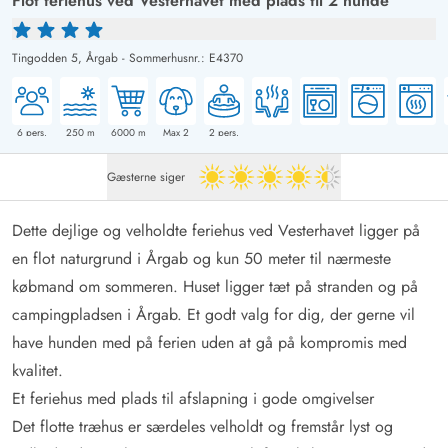
Flot feriehus ved Vesterhavet med plads til 2 hunde
Tingodden 5,
Årgab
-
Sommerhusnr.: E4370
6
pers.
250
m
6000
m
Max 2
2
pers.
Gæsterne siger
4.5 ud af 5
Dette dejlige og velholdte feriehus ved Vesterhavet ligger på
en flot naturgrund i Årgab og kun 50 meter til nærmeste
købmand om sommeren. Huset ligger tæt på stranden og på
campingpladsen i Årgab. Et godt valg for dig, der gerne vil
have hunden med på ferien uden at gå på kompromis med
kvalitet.
Et feriehus med plads til afslapning i gode omgivelser
Det flotte træhus er særdeles velholdt og fremstår lyst og