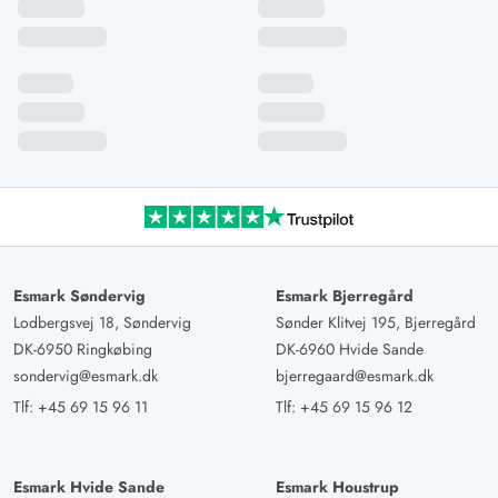
behøvede at fryse!
Gast
4.5 ud af 5
4.5 ud af 5
4.5 out of 5
25/10/2024
Deutschland
AI Oversat
(Se oprindelig)
Huset er super godt udstyret og har især i køkkenet alt,
hvad man har brug for. På grund af dekorationen virker
det meget hyggeligt og hjemligt.
Esmark Søndervig
Esmark Bjerregård
Lodbergsvej 18, Søndervig
Sønder Klitvej 195, Bjerregård
DK-6950 Ringkøbing
DK-6960 Hvide Sande
sondervig@esmark.dk
bjerregaard@esmark.dk
Tlf:
+45 69 15 96 11
Tlf:
+45 69 15 96 12
Esmark Hvide Sande
Esmark Houstrup