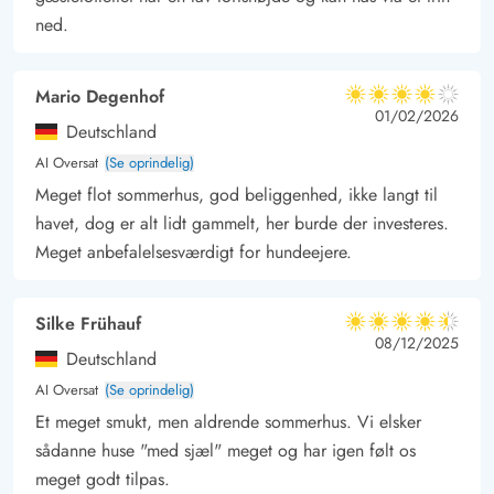
ned.
Mario Degenhof
4 ud af 5
4 ud af 5
4 out of 5
01/02/2026
Deutschland
AI Oversat
(Se oprindelig)
Meget flot sommerhus, god beliggenhed, ikke langt til
havet, dog er alt lidt gammelt, her burde der investeres.
Meget anbefalelsesværdigt for hundeejere.
Silke Frühauf
4.5 ud af 5
4.5 ud af 5
4.5 out of 5
08/12/2025
Deutschland
AI Oversat
(Se oprindelig)
Et meget smukt, men aldrende sommerhus. Vi elsker
sådanne huse "med sjæl" meget og har igen følt os
meget godt tilpas.