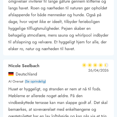
omgivelser inviterer til lange gåture gennem klitterne og
langs havet. Roen og nærheden til naturen gør opholdet
afslappende for både mennesker og hunde. Også på
dage, hvor vejret ikke er ideelt, tilbyder ferieboligen
hyggelige tilflugtsmuligheder. Pejsen skaber en
behagelig atmosfære, mens sauna og whirlpool indbyder
til afslapning og velvære. Et hyggeligt hjem for alle, der
elsker ro, natur og nærheden til havet.
Nicole Seelbach
4.5 ud af 5
4.5 ud af 5
4.5 out of 5
26/04/2026
Deutschland
AI Oversat
(Se oprindelig)
Huset er hyggeligt, og stranden er nem at nå til fods.
Møblerne er allerede noget ældre. På den
vindbeskyttede terrasse kan man slappe godt af. Det skal
bemærkes, at soveværelset med enkeltsengene og
gæstetoilettet har en lav loftshøjde og kan nås via et trin