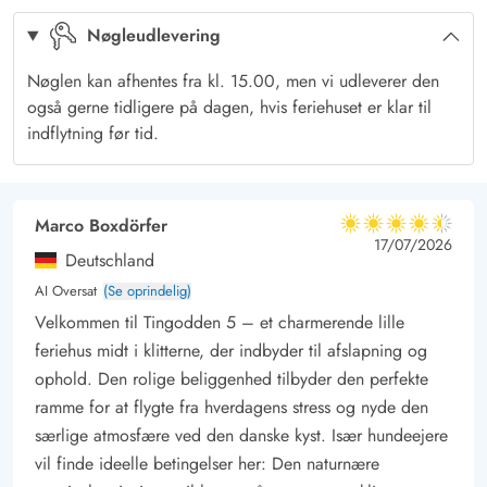
for både store og små. En lille køretur fra huset finder i Hvide
Nøgleudlevering
Sande, der ligger midt på Holmsland Klit. Her kan I året rundt
købe friske fisk og opleve livet i et fiskersamfund. Stranden
Nøglen kan afhentes fra kl. 15.00, men vi udleverer den
ved Hvide Sande er tidligere blevet kåret som Danmarks
også gerne tidligere på dagen, hvis feriehuset er klar til
bedste. Her kan I se hvidt sand så langt, øjet rækker. Der er
indflytning før tid.
desuden barnevogns- og kørestolsvenlig adgang helt ned til
stranden.
Marco Boxdörfer
4.5 ud af 5
4.5 ud af 5
4.5 out of 5
17/07/2026
Deutschland
AI Oversat
(Se oprindelig)
Velkommen til Tingodden 5 – et charmerende lille
feriehus midt i klitterne, der indbyder til afslapning og
ophold. Den rolige beliggenhed tilbyder den perfekte
ramme for at flygte fra hverdagens stress og nyde den
særlige atmosfære ved den danske kyst. Især hundeejere
vil finde ideelle betingelser her: Den naturnære