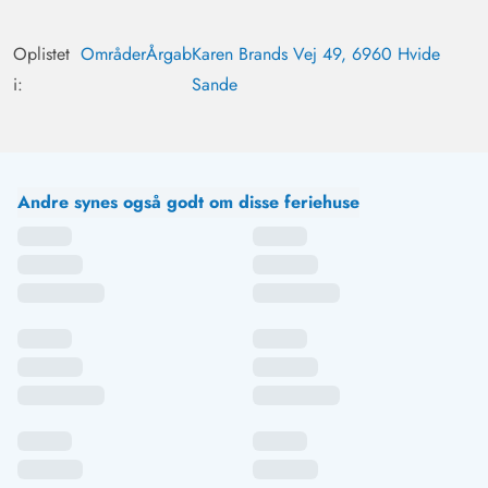
får man straks en dansk feriefølelse. Det var meget stille,
og den store grund med terrasserne inviterer til at blive
Oplistet
Områder
Årgab
Karen Brands Vej 49, 6960 Hvide
hængende.
i:
Sande
Andre synes også godt om disse feriehuse