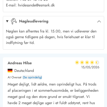
brændt energien af. Du kan for eksempel udfordre familien til
E-mail: hvidesande@esmark.dk
en gang rundbold, kongespil eller vikingespil på plænen. Eller
du kan slappe af med en varm kop kaffe på den afskærmede
Nøgleudlevering
terrasse, imens børnene gynger og leger på rutsjebanen. Og
bagefter kan I forberede en fælles grillaften ved gasgrillen.
Nøglen kan afhentes fra kl. 15.00, men vi udleverer den
Sport, kultur eller shopping? I Årgab finder du det hele
også gerne tidligere på dagen, hvis feriehuset er klar til
Ferieområdet Årgab ligger lige udenfor havnebyen Hvide
indflytning før tid.
Sande. Fra dit sommerhus er der 2 kilometer til
indkøbsmuligheder. Hvide Sande har meget at byde på – her
finder du kultur- og sportsfaciliteter samt mange hyggelige
Andreas Hilse
4.5 ud af 5
4.5 ud af 5
4.5 out of 5
15/05/2026
butikker og restauranter. Området kan varmt anbefales til
Deutschland
vandsportsentusiaster, men du kan også tage på afslappende
AI Oversat
(Se oprindelig)
cykel- og vandreture her, for eksempel langs Ringkøbing Fjord.
Meget dejligt, lidt ældre, men oprindeligt hus. På trods
af placeringen i et sommerhusområde, er beliggenheden
meget god og den store grund er smukt tilgroet. Vi
havde 2 meget dejlige uger i et fuldt udstyret, rent hus