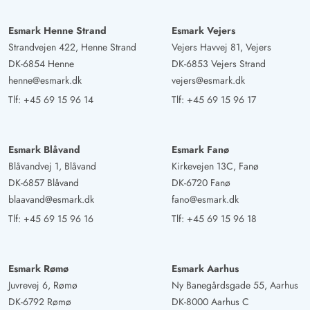
Esmark Henne Strand
Esmark Vejers
Strandvejen 422, Henne Strand
Vejers Havvej 81, Vejers
DK-6854 Henne
DK-6853 Vejers Strand
henne@esmark.dk
vejers@esmark.dk
Tlf:
+45 69 15 96 14
Tlf:
+45 69 15 96 17
Esmark Blåvand
Esmark Fanø
Blåvandvej 1, Blåvand
Kirkevejen 13C, Fanø
DK-6857 Blåvand
DK-6720 Fanø
blaavand@esmark.dk
fano@esmark.dk
Tlf:
+45 69 15 96 16
Tlf:
+45 69 15 96 18
Esmark Rømø
Esmark Aarhus
Juvrevej 6, Rømø
Ny Banegårdsgade 55, Aarhus
DK-6792 Rømø
DK-8000 Aarhus C