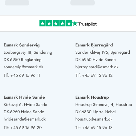
Esmark Søndervig
Esmark Bjerregård
Lodbergsvej 18, Søndervig
Sønder Klitvej 195, Bjerregård
DK-6950 Ringkøbing
DK-6960 Hvide Sande
sondervig@esmark.dk
bjerregaard@esmark.dk
Tlf:
+45 69 15 96 11
Tlf:
+45 69 15 96 12
Esmark Hvide Sande
Esmark Houstrup
Kirkevej 6, Hvide Sande
Houstrup Strandvej 4, Houstrup
DK-6960 Hvide Sande
DK-6830 Nørre Nebel
hvidesande@esmark.dk
houstrup@esmark.dk
Tlf:
+45 69 15 96 20
Tlf:
+45 69 15 96 13