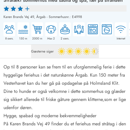
Stråtækt sommerhus med sauna og spa, tæt på stranden
Karen Brands Vej 49,
Årgab
-
Sommerhusnr.: E4998
8
pers.
150
m
2000
m
Max 2
2
pers.
Internet
Gæsterne siger
4.5 ud af 5
Op til 8 personer kan se frem til en uforglemmelig ferie i dette
hyggelige feriehus i det naturskønne Årgab. Kun 150 meter fra
Vesterhavet kan du her gå på opdagelse på Holmsland Klit.
Dine to hunde er også velkomne i dette sommerhus og glæder
sig sikkert allerede til friske gåture gennem klitterne,som er lige
udenfor døren.
Hygge, spabad og moderne bekvemmeligheder
På Karen Brands Vej 49 finder du et feriehus med stråtag i den