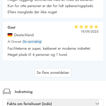
Kun for otte personer er der for lidt opbevaringsplads.
Ellers manglede der ikke noget.
Gast
5 ud af 5
5 ud af 5
5 out of 5
19/09/2025
Deutschland
AI Oversat
(Se oprindelig)
Faciliteterne er super, køkkenet er moderne indrettet.
Meget plads til 4 personer og 1 hund.
Manuela Lison
5 ud af 5
Se flere anmeldelser
5 ud af 5
5 out of 5
08/09/2025
Deutschland
AI Oversat
(Se oprindelig)
Et smukt gammelt hus med meget charme. Vi følte os
Indretning
meget godt tilpas her og kommer gerne igen. Store
personer skal huske at dukke sig ved hoveddøren.
Fakta om feriehuset (inde)