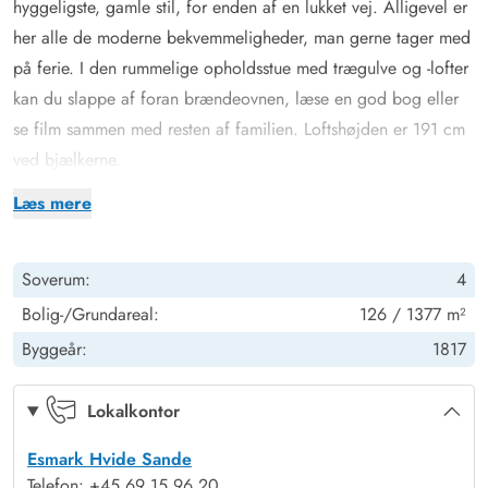
hyggeligste, gamle stil, for enden af en lukket vej. Alligevel er
her alle de moderne bekvemmeligheder, man gerne tager med
på ferie. I den rummelige opholdsstue med trægulve og -lofter
kan du slappe af foran brændeovnen, læse en god bog eller
se film sammen med resten af familien. Loftshøjden er 191 cm
ved bjælkerne.
Det veludstyrede køkken i forbindelse med stuen er ideelt til en
Læs mere
fælles madlavningsaften. Her finder du blandt andet
opvaskemaskine, mikroovn og en 40 liters fryser. Der er
Soverum:
4
desuden energibesparende varmepumpe i sommerhuset.
Wellness er i højsædet med sauna og indendørs spabad. Her
Bolig-/Grundareal:
126 / 1377 m²
kan du slappe af efter en begivenhedsrig dag ved Vestkysten.
Byggeår:
1817
Der er 4 soveværelser samt badeværelse og gæstetoilet i
feriehuset.
Lokalkontor
Udendørs aktiviteter for store og små
Esmark Hvide Sande
I det smukke feriehus er der masser af mulighed for at få
Telefon: +45 69 15 96 20