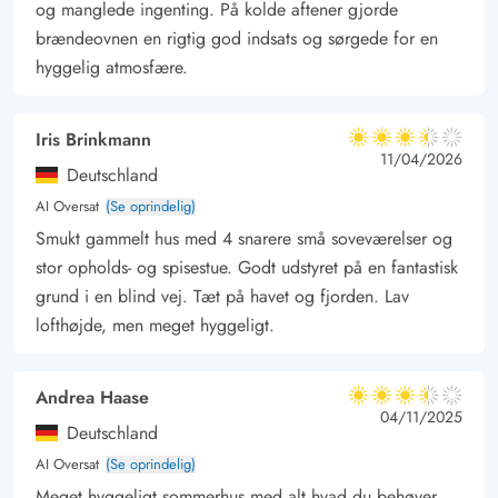
og manglede ingenting. På kolde aftener gjorde
brændeovnen en rigtig god indsats og sørgede for en
hyggelig atmosfære.
Iris Brinkmann
3.5 ud af 5
3.5 ud af 5
3.5 out of 5
11/04/2026
Deutschland
AI Oversat
(Se oprindelig)
Smukt gammelt hus med 4 snarere små soveværelser og
stor opholds- og spisestue. Godt udstyret på en fantastisk
grund i en blind vej. Tæt på havet og fjorden. Lav
lofthøjde, men meget hyggeligt.
Andrea Haase
3.5 ud af 5
3.5 ud af 5
3.5 out of 5
04/11/2025
Deutschland
AI Oversat
(Se oprindelig)
Meget hyggeligt sommerhus med alt hvad du behøver.