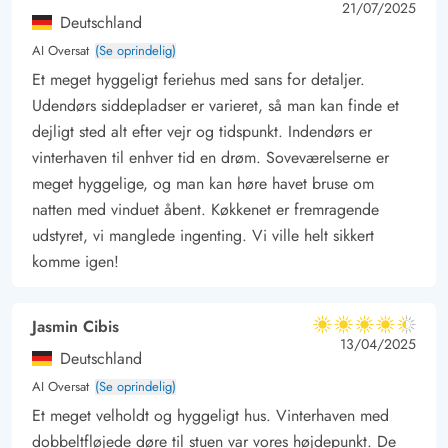
4 ud af 5
4 out of 5
21/07/2025
Deutschland
AI Oversat
(Se oprindelig)
Et meget hyggeligt feriehus med sans for detaljer.
Udendørs siddepladser er varieret, så man kan finde et
dejligt sted alt efter vejr og tidspunkt. Indendørs er
vinterhaven til enhver tid en drøm. Soveværelserne er
meget hyggelige, og man kan høre havet bruse om
natten med vinduet åbent. Køkkenet er fremragende
udstyret, vi manglede ingenting. Vi ville helt sikkert
komme igen!
Jasmin Cibis
4.5 ud af 5
4.5 ud af 5
4.5 out of 5
13/04/2025
Deutschland
AI Oversat
(Se oprindelig)
Et meget velholdt og hyggeligt hus. Vinterhaven med
dobbeltfløjede døre til stuen var vores højdepunkt. De