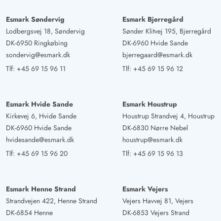
Esmark Søndervig
Esmark Bjerregård
Lodbergsvej 18, Søndervig
Sønder Klitvej 195, Bjerregård
DK-6950 Ringkøbing
DK-6960 Hvide Sande
sondervig@esmark.dk
bjerregaard@esmark.dk
Tlf:
+45 69 15 96 11
Tlf:
+45 69 15 96 12
Esmark Hvide Sande
Esmark Houstrup
Kirkevej 6, Hvide Sande
Houstrup Strandvej 4, Houstrup
DK-6960 Hvide Sande
DK-6830 Nørre Nebel
hvidesande@esmark.dk
houstrup@esmark.dk
Tlf:
+45 69 15 96 20
Tlf:
+45 69 15 96 13
Esmark Henne Strand
Esmark Vejers
Strandvejen 422, Henne Strand
Vejers Havvej 81, Vejers
DK-6854 Henne
DK-6853 Vejers Strand