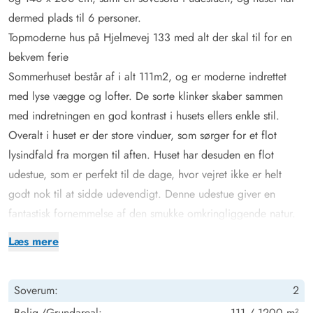
dermed plads til 6 personer.
Topmoderne hus på Hjelmevej 133 med alt der skal til for en
bekvem ferie
Sommerhuset består af i alt 111m2, og er moderne indrettet
med lyse vægge og lofter. De sorte klinker skaber sammen
med indretningen en god kontrast i husets ellers enkle stil.
Overalt i huset er der store vinduer, som sørger for et flot
lysindfald fra morgen til aften. Huset har desuden en flot
udestue, som er perfekt til de dage, hvor vejret ikke er helt
godt nok til at sidde udevendigt. Denne udestue giver en
fantastisk fornemmelse af den smukke omkringliggende natur.
Husets badeværelse er med både sauna og spa. Her kan du
Læs mere
sidde i det varme vand, mens du nyder udsigten gennem det
store vinduer, der går fra gulv til loft. Det giver ro til både
Soverum:
2
krop og sjæl. Saunaen garanterer også, at I kan slappe helt af
og slippe væk fra hverdagens stress og jag.
Bolig-/Grundareal:
111 / 1200 m²