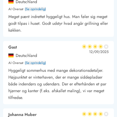
Deutschland
Sommerhuset ligger på Hjelmevej syd for Søndervig. Huset er
AI Oversat
(Se oprindelig)
kun 650 meter fra det brusende Vesterhav, der uanset årstiden
Meget pænt indrettet hyggeligt hus. Man føler sig meget
altid er et besøg være. I Søndervig, som ligger ca. 1 km fra
godt tilpas i huset. Godt udstyr hvad angår grillning eller
huset, finder I flere aktiviteter såsom Lalandia, hvor børn og
køkken.
barnlige sjæle kan slå sig løs. Her finder I også en fantastisk
sandskulptur festival, et godt og stort supermarked og flere
Gast
4 ud af 5
shoppemuligheder.
4 ud af 5
4 out of 5
12/09/2025
Deutschland
Fortsætter I nogle kilometer mod syd, kommer I til den lille
AI Oversat
(Se oprindelig)
hyggelige havneby Hvide Sande, som har masser af byde på
Hyggeligt sommerhus med mange dekorationsdetaljer.
for både børn og voksne. Her kan I fisk, bade shoppe eller
Højpunktet er vinterhaven, der er mange siddepladser
spise på én af byens mange, hyggelige restauranter.
både indendørs og udendørs. Der er efterhånden et par
hjørner og kanter (f.eks. afskallet maling), vi var meget
tilfredse.
Johanna Huber
4 ud af 5