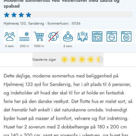
Moderne sommerhus ved Vesterhavet med sauna og
spabad
Hjelmevej 133,
Søndervig
-
Sommerhusnr.: i0136
6
pers.
650
m
1000
m
2
pers.
Gæsterne siger
4.5 ud af 5
Dette dejlige, moderne sommerhus med beliggenhed på
Hjelmevej 133 syd for Søndervig, har i alt plads til 6 personer,
og indeholder alt hvad der skal til for at holde en fantastisk
ferie her på den danske vestkyst. Det flotte hus er malet sort, så
det fremstår helt enkelt i det naturskønne område. Indvendigt
byder huset på masser af komfort, velvære og flot indretning.
Huset har 2 soverum med 2 dobbeltsenge på 180 x 200 cm
og 140 x 200 cm, samt en sovesofa i udestuen, og huset har