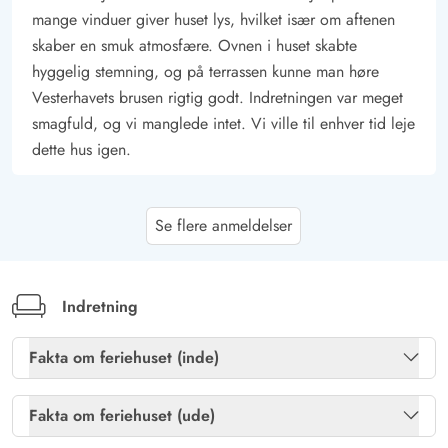
mange vinduer giver huset lys, hvilket især om aftenen
skaber en smuk atmosfære. Ovnen i huset skabte
hyggelig stemning, og på terrassen kunne man høre
Vesterhavets brusen rigtig godt. Indretningen var meget
smagfuld, og vi manglede intet. Vi ville til enhver tid leje
dette hus igen.
Gast
4.5 ud af 5
Se flere anmeldelser
4.5 ud af 5
4.5 out of 5
23/09/2024
Deutschland
AI Oversat
(Se oprindelig)
Huset er meget godt opdelt og kærligt indrettet. Ideelt til
Indretning
2-4 personer. Højdepunkterne for os var den hyggelige
vinterhave og den store terrasse, hvor man næsten kan
Fakta om feriehuset (inde)
nyde solen hele dagen. Desuden er beliggenheden
Brændeovn
Ja
fantastisk - nabohusene har en mærkbar afstand, til
Fakta om feriehuset (ude)
stranden går man en 10-minutters spadseretur gennem
Gratis internet
Ja