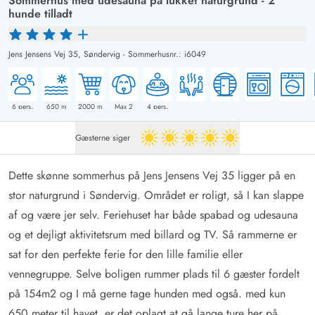
Sommerhus med udesauna på lukket naturgrund - 2
hunde tilladt
Jens Jensens Vej 35,
Søndervig
-
Sommerhusnr.: i6049
6
pers.
650
m
2000
m
Max 2
4
pers.
Gæsterne siger
5 ud af 5
Dette skønne sommerhus på Jens Jensens Vej 35 ligger på en
stor naturgrund i Søndervig. Området er roligt, så I kan slappe
af og være jer selv. Feriehuset har både spabad og udesauna
og et dejligt aktivitetsrum med billard og TV. Så rammerne er
sat for den perfekte ferie for den lille familie eller
vennegruppe. Selve boligen rummer plads til 6 gæster fordelt
på 154m2 og I må gerne tage hunden med også. med kun
650 meter til havet, er det oplagt at gå lange ture her på