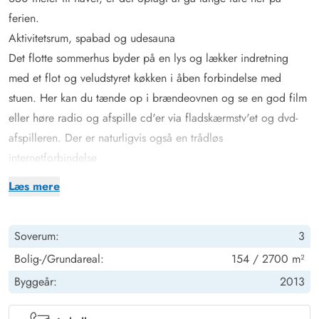
ferien.
Aktivitetsrum, spabad og udesauna
Det flotte sommerhus byder på en lys og lækker indretning
med et flot og veludstyret køkken i åben forbindelse med
stuen. Her kan du tænde op i brændeovnen og se en god film
eller høre radio og afspille cd'er via fladskærmstv'et og dvd-
afspilleren. Der er naturligvis også en trådløs
internetforbindelse
Der er også et stort aktivitetsrum til glæde for både store og
Læs mere
små legebørn. Det er udstyret med fladskærm, bordfodbold,
billard, dart og en playstation. Så her har I underholdning til
Soverum:
3
mange timer. Og når I rigtig vil slappe af, kan I ssynke ned i
det store spabad eller sætte jer godt tilrette i den hyggelige
Bolig-/Grundareal:
154 / 2700 m²
udesauna. Så er det blot at lade tankerne flyde mens batterier
Byggeår:
2013
lades op.
Lukket naturgrund med masser af plads