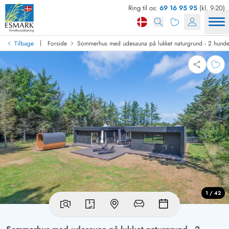
Ring til os:
69 16 95 95
(kl. 9-20)
|
Tilbage
Forside
Sommerhus med udesauna på lukket naturgrund - 2 hunde 
1 / 42