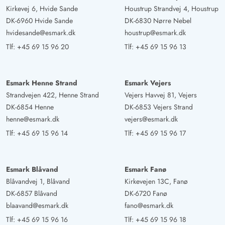
Gast
Kirkevej 6, Hvide Sande
Houstrup Strandvej 4, Houstrup
4.5 ud af 5
4.5 ud af 5
4.5 out of 5
12/04/2025
DK-6960 Hvide Sande
DK-6830 Nørre Nebel
Deutschland
hvidesande@esmark.dk
houstrup@esmark.dk
AI Oversat
(Se oprindelig)
Tlf:
+45 69 15 96 20
Tlf:
+45 69 15 96 13
Gode senge, fantastisk opdeling af huset ved 4 voksne
og hund. Mændenes spillelokale med billard og dart
muliggør også den bedste feriehumør, selv i mindre godt
Esmark Henne Strand
Esmark Vejers
vejr
Strandvejen 422, Henne Strand
Vejers Havvej 81, Vejers
DK-6854 Henne
DK-6853 Vejers Strand
henne@esmark.dk
vejers@esmark.dk
Monika und Robert Hansen
5 ud af 5
Tlf:
+45 69 15 96 14
Tlf:
+45 69 15 96 17
5 ud af 5
5 out of 5
07/04/2025
Deutschland
AI Oversat
(Se oprindelig)
Esmark Blåvand
Esmark Fanø
Hus, grund og beliggenhed er rigtig god. Vi har haft
Blåvandvej 1, Blåvand
Kirkevejen 13C, Fanø
dette hus i kikkerten i 10 år, og nu lykkedes det. Vi vil
DK-6857 Blåvand
DK-6720 Fanø
booke det igen, hvis vi finder ledige tider i lavsæsonen.
blaavand@esmark.dk
fano@esmark.dk
Tlf:
+45 69 15 96 16
Tlf:
+45 69 15 96 18