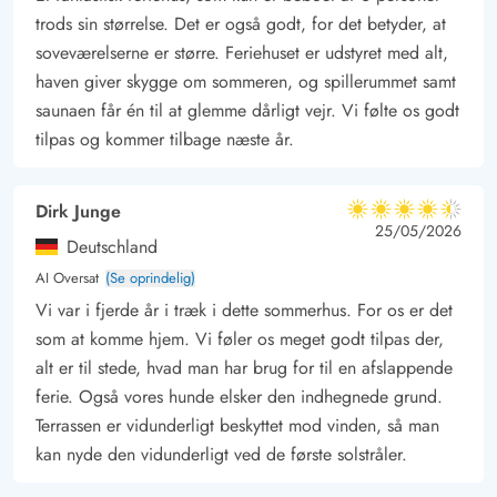
trods sin størrelse. Det er også godt, for det betyder, at
soveværelserne er større. Feriehuset er udstyret med alt,
haven giver skygge om sommeren, og spillerummet samt
saunaen får én til at glemme dårligt vejr. Vi følte os godt
tilpas og kommer tilbage næste år.
Dirk Junge
4.5 ud af 5
4.5 ud af 5
4.5 out of 5
25/05/2026
Deutschland
AI Oversat
(Se oprindelig)
Vi var i fjerde år i træk i dette sommerhus. For os er det
som at komme hjem. Vi føler os meget godt tilpas der,
alt er til stede, hvad man har brug for til en afslappende
ferie. Også vores hunde elsker den indhegnede grund.
Terrassen er vidunderligt beskyttet mod vinden, så man
kan nyde den vidunderligt ved de første solstråler.