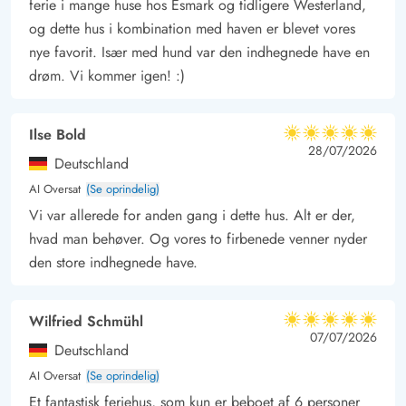
ferie i mange huse hos Esmark og tidligere Westerland,
kan helt sikkert finde noget for enhver samg og aldersgruppe.
og dette hus i kombination med haven er blevet vores
nye favorit. Især med hund var den indhegnede have en
drøm. Vi kommer igen! :)
Ilse Bold
5 ud af 5
5 ud af 5
5 out of 5
28/07/2026
Deutschland
AI Oversat
(Se oprindelig)
Vi var allerede for anden gang i dette hus. Alt er der,
hvad man behøver. Og vores to firbenede venner nyder
den store indhegnede have.
Wilfried Schmühl
5 ud af 5
5 ud af 5
5 out of 5
07/07/2026
Deutschland
AI Oversat
(Se oprindelig)
Et fantastisk feriehus, som kun er beboet af 6 personer