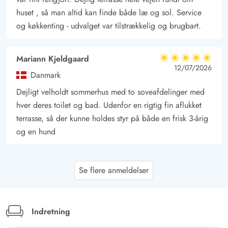
huset , så man altid kan finde både læ og sol. Service
og køkkenting - udvalget var tilstrækkelig og brugbart.
Mariann Kjeldgaard
5 ud af 5
5 ud af 5
5 out of 5
12/07/2026
Danmark
Dejligt velholdt sommerhus med to soveafdelinger med
hver deres toilet og bad. Udenfor en rigtig fin aflukket
terrasse, så der kunne holdes styr på både en frisk 3-årig
og en hund
Gaetano Diester
4.5 ud af 5
Se flere anmeldelser
4.5 ud af 5
4.5 out of 5
19/06/2026
Deutschland
AI Oversat
(Se oprindelig)
Et meget ordentligt hus, men lidt for sparsomt udstyret.
Indretning
Ikke meget charme, men ellers pragmatisk.