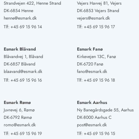
wellnessområdet med korte afstande. Om det er sauna,
Strandvejen 422, Henne Strand
Vejers Havvej 81, Vejers
DK-6854 Henne
DK-6853 Vejers Strand
whirlpool eller bruser, med tre trin når man det hele.
henne@esmark.dk
vejers@esmark.dk
Antallet af soveværelser giver hver person mulighed for
Tlf:
+45 69 15 96 14
Tlf:
+45 69 15 96 17
at trække sig tilbage.
Uwe Grunwald
Esmark Blåvand
Esmark Fanø
4.5 ud af 5
4.5 ud af 5
4.5 out of 5
15/10/2024
Blåvandvej 1, Blåvand
Kirkevejen 13C, Fanø
Deutschland
DK-6857 Blåvand
DK-6720 Fanø
AI Oversat
(Se oprindelig)
blaavand@esmark.dk
fano@esmark.dk
Feriehuset er et meget smukt sted til afslapning. Det
Tlf:
+45 69 15 96 16
Tlf:
+45 69 15 96 18
ligger ikke langt fra byen Søndervig. Vejen til byen kan
man let gå til fods. Huset er på grund af de to separate
sove- og badeområder meget smukt for familier med
Esmark Rømø
Esmark Aarhus
børn, der også er lidt ældre. Børnene har således deres
Juvrevej 6, Rømø
Ny Banegårdsgade 55, Aarhus
eget område og kan også trække sig tilbage. Opholds-
DK-6792 Rømø
DK-8000 Aarhus C
og spiseområdet er helt tilstrækkeligt. I køkkenet er det
romo@esmark.dk
post@esmark.dk
meget sjovt at lave mad, da alle kan deltage.
Tlf:
+45 69 15 96 19
Tlf:
+45 69 15 96 15