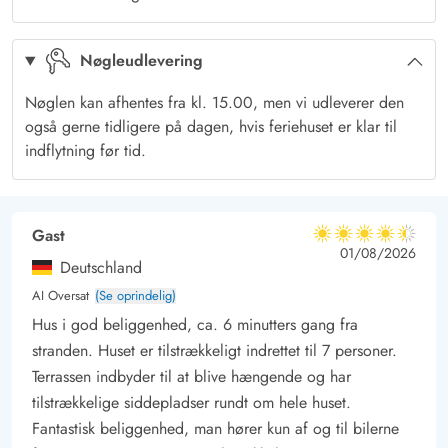
afslappende oplevelse. Med to badeværelser er der rigeligt
plads til alle, så ingen skal vente på tur. Begge badeværelser
Nøgleudlevering
er derudover også udstyret med gulvvarme, så I skal ikke
bekymre jer om kolde tæer på morgenerne
Nøglen kan afhentes fra kl. 15.00, men vi udleverer den
Nyd livet på terrasserne
også gerne tidligere på dagen, hvis feriehuset er klar til
Sommerhuset har en indbydende lukket terrasse der vender
indflytning før tid.
mod syd og vest. Her er der naturligvis en tilhørende grill og
havemøbler, perfekt til sommerens grillmiddage og
hyggestunder med familie og venner. Den store naturgrund på
Gast
4.5 ud af 5
4.5 ud af 5
4.5 out of 5
01/08/2026
1200 kvadratmeter giver børnene rig mulighed for at lege og
Deutschland
udforske, mens I nyder en afslappet dag i solen. Der er også
AI Oversat
(Se oprindelig)
tilladt at tage én hund med, så familiens firbenede medlem
Hus i god beliggenhed, ca. 6 minutters gang fra
ikke behøver at blive efterladt derhjemme.
stranden. Huset er tilstrækkeligt indrettet til 7 personer.
Ferie i Søndervig
Terrassen indbyder til at blive hængende og har
Et super hyggeligt og moderne feriehus beliggende på en
tilstrækkelige siddepladser rundt om hele huset.
naturgrund afskærmet af småtræer og buske. Her finder du de
Fantastisk beliggenhed, man hører kun af og til bilerne