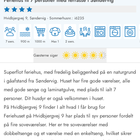
Feriehus til 7 personer med terrasse i Søndervig
Hvidbjergvej 9,
Søndervig
-
Sommerhusnr.: i6235
7
pers.
900
m
1000
m
Max 1
2
pers.
Gæsterne siger
4.5 ud af 5
Superflot feriehus, med fredelig beliggenhed på en naturgrund
i gåafstand fra Søndervig. Huset har fire gode værelser, alle
med gode senge og laminatgulve, med plads til ialt 7
personer. Dit husdyr er også velkommen i huset.
På Hvidbjergvej 9 finder I alt hvad I får brug for
Feriehuset på Hvidbjergvej 9 har plads til syv personer fordelt
på fire soveværelser. Her er tre soveværelser med
dobbeltsenge og et værelse med en enkeltseng, hvilket sikrer