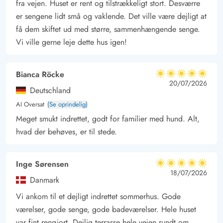
fra vejen. Huset er rent og tilstrækkeligt stort. Desværre
perfekte rammer om en dejlig sommerferie, eller rammerne om
er sengene lidt små og vaklende. Det ville være dejligt at
en hyggelig vinterferie foran den buldrende brændeovn og i
få dem skiftet ud med større, sammenhængende senge.
den storslåede natur. Med kun 900 meter til havet og 1000
Vi ville gerne leje dette hus igen!
meter til nærmeste indkøbsmuligheder, har I alt, hvad I
behøver inden for kort afstand. Sommerhuset i Søndervig er
perfekt beliggende for jer, der elsker at have havet tæt på og
Bianca Röcke
5 ud af 5
5 ud af 5
5 out of 5
20/07/2026
nyde naturens vidundere i et roligt og naturskønt område,
Deutschland
samtidig med at I er tæt på en by med flere forskellige aktiviter
AI Oversat
(Se oprindelig)
og indkøbsmuligheder.
Meget smukt indrettet, godt for familier med hund. Alt,
hvad der behøves, er til stede.
Inge Sørensen
5 ud af 5
5 ud af 5
5 out of 5
18/07/2026
Danmark
Vi ankom til et dejligt indrettet sommerhus. Gode
værelser, gode senge, gode badeværelser. Hele huset
var fint rengjort. Dejlig terrasse hele vejen rundt om