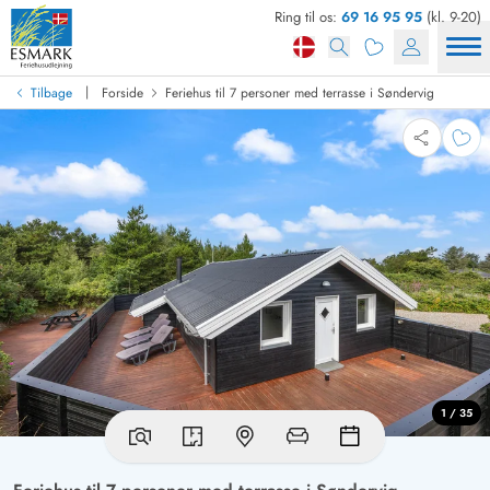
Ring til os:
69 16 95 95
(kl. 9-20)
|
Tilbage
Forside
Feriehus til 7 personer med terrasse i Søndervig
1 / 35