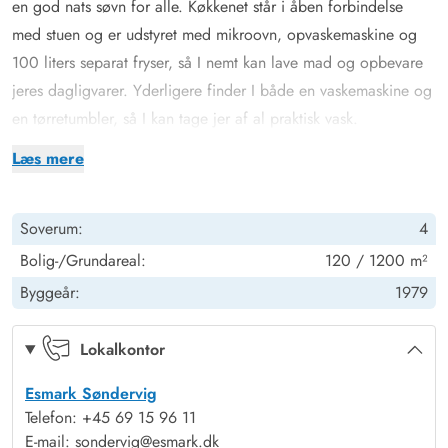
en god nats søvn for alle. Køkkenet står i åben forbindelse
med stuen og er udstyret med mikroovn, opvaskemaskine og
100 liters separat fryser, så I nemt kan lave mad og opbevare
jeres dagligvarer. Yderligere finder I både en vaskemaskine og
en tørretumbler, så I kan tage jer af al praktisk vask.
Sommerhuset hjerterum er helt sikkert den hyggelige stue, der
Læs mere
er udstyret med komfortable møbler, brændeovn og
fladskærm. Fra stuen er der udgang til vestvendt terrasse. Her
Soverum:
4
er åbent til kip og godt lysindfald fra ovenlys vindue og
terrasseparti. Den tidligere alkove i stuen er nu en hyggelig
Bolig-/Grundareal:
120 / 1200 m²
krog, perfekt til en afslappende dag med en bog foran
Byggeår:
1979
brændeovnen. I sommerhuset er der også gratis trådløst
internet, der sikrer at I altid kan følge med online om hvad der
Lokalkontor
sker ude omkring i verdenen.
Esmark Søndervig
Efter en dag med udforskning og aktiviteter kan I slappe af i
Telefon: +45 69 15 96 11
sommerhusets sauna og tømmespa, som sikrer en ultimativ
E-mail: sondervig@esmark.dk