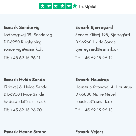
Feriehuset er velegnet til 2 familier med hver et barn.
Stue-spiseområdet inklusive køkken er dejligt stort og
lyst. Terrassen lige ved området er stor og indhegnet.
Esmark Søndervig
Esmark Bjerregård
Ideelt til kæledyr som hunde. Alt i alt er dette sommerhus
Lodbergsvej 18, Søndervig
Sønder Klitvej 195, Bjerregård
værd at booke.
DK-6950 Ringkøbing
DK-6960 Hvide Sande
sondervig@esmark.dk
bjerregaard@esmark.dk
Peter Groß
Tlf:
+45 69 15 96 11
Tlf:
+45 69 15 96 12
3 ud af 5
3 ud af 5
3 out of 5
29/12/2024
Deutschland
AI Oversat
(Se oprindelig)
Esmark Hvide Sande
Esmark Houstrup
Her løber din hund ikke væk, selvom alle døre er åbne,
Kirkevej 6, Hvide Sande
Houstrup Strandvej 4, Houstrup
for ejendommen er helt indhegnet. Dette beskytter ikke
DK-6960 Hvide Sande
DK-6830 Nørre Nebel
kun dine dyr, men også dig fra nysgerrige blikke. Her
hvidesande@esmark.dk
houstrup@esmark.dk
kan du nemt køle ned efter din saunatur. Huset tilbyder
Tlf:
+45 69 15 96 20
Tlf:
+45 69 15 96 13
en ældre charme, der indbyder til fællesskab. Uanset om
I laver mad sammen i køkkenet eller går i sauna, er man
altid meget tæt på hinanden. Ligeledes stråler
Esmark Henne Strand
Esmark Vejers