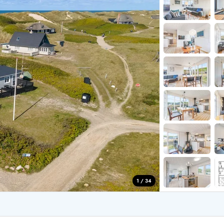
for 4 Personer
Sommerhuse i juleferien
for 6 Personer
Sommerhuse til nytår
for 8 Personer
de Sande
Sommerhuse i Søndervig
 i Henne Strand
Sommerhuse i Lodbjerg
 i Ho
Sommerhuse i Nr. Lyngv
i Houstrup
Sommerhuse på Rømø
 i Houvig
Sommerhuse i Søndervi
å Holmsland Klit
Sommerhuse i Skodbjer
 på Holmsland
Sommerhuse i Thorsmin
 i Hvide Sande
Sommerhuse i Vedersø Kl
 i Jegum
Sommerhuse i Vejers Str
 i Klegod
Sommerhuse i Vester Hu
1 / 34
e hos os