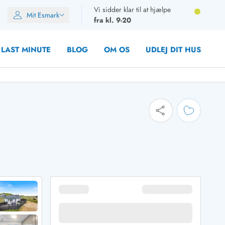
Vi sidder klar til at hjælpe
Mit Esmark
fra kl. 9-20
LAST MINUTE
BLOG
OM OS
UDLEJ DIT HUS
oner
oner
oner
rupper)
en
ien
ien
n