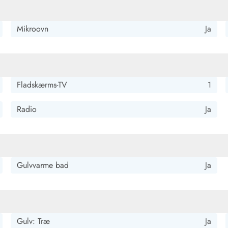
Mikroovn
Ja
eliggenhed! Meget tilfreds
Fladskærms-TV
1
Radio
Ja
 ældre, men det er netop det, der giver dets specielle charme.
Gulvvarme bad
Ja
godt tilpas.
Gulv: Træ
Ja