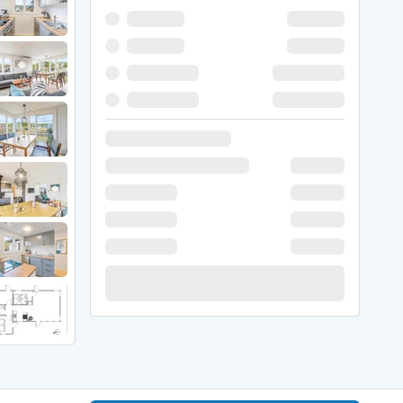
 Hede
ig
g
ge
de
it
and
sby