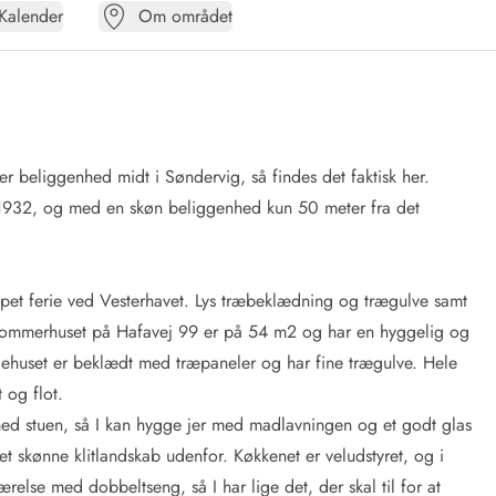
Kalender
Om området
 beliggenhed midt i Søndervig, så findes det faktisk her.
i 1932, og med en skøn beliggenhed kun 50 meter fra det
lappet ferie ved Vesterhavet. Lys træbeklædning og trægulve samt
Sommerhuset på Hafavej 99 er på 54 m2 og har en hyggelig og
iehuset er beklædt med træpaneler og har fine trægulve. Hele
 og flot.
med stuen, så I kan hygge jer med madlavningen og et godt glas
 det skønne klitlandskab udenfor. Køkkenet er veludstyret, og i
relse med dobbeltseng, så I har lige det, der skal til for at