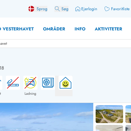
Sprog
Søg
Ejerlogin
Favoritliste
 VESTERHAVET
OMRÅDER
INFO
AKTIVITETER
havet
18
 med søndagsskift
Sommerhuse for 10 pers
med plads til fangsten
Sommerhuse for 12 Pers
med aktivitetsrum
Sommerhuse for 14 Pers
t
Ladning
med ladestation (elbil)
Store sommerhuse (for g
med brændeovn
Sommerhuse i påskeferi
erhuse
Sommerhuse i sommerfer
 med ydersæsonrabat
Sommerhuse i efterårsfer
for 2 personer
Sommerhuse i vinterferie