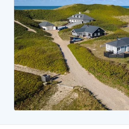
Sommerhuse med spa
Sommerhuse 
Sommerhuse med fredagsskift
Sommerhuse 
Sommerhuse med lørdagsskift
Sommerhuse 
Sommerhuse i Bjerregård
Sommerhuse i Blåvand
Sommerhuse i Hvi
Sommerhuse i Årgab
Sommerhuse
Sommerhuse i Arrild
Sommerhuse
Sommerhuse i Bjerregård
Sommerhuse 
Sommerhuse i Blåvand
Sommerhuse
Sommerhuse i Bork Havn
Sommerhus p
Sommerhuse i Fjand
Sommerhuse
Sommerhuse på Fanø
Sommerhuse
Sommerhuse i Grærup Strand
Sommerhuse
Sommerhuse i Haurvig
Sommerhuse
Esmark Rejsecurity
Esmark KidsVIP
Esmark VIP partnerfordele
Fordel
Praktiske informationer
Åbningstider og døgnvagt
Ankomst