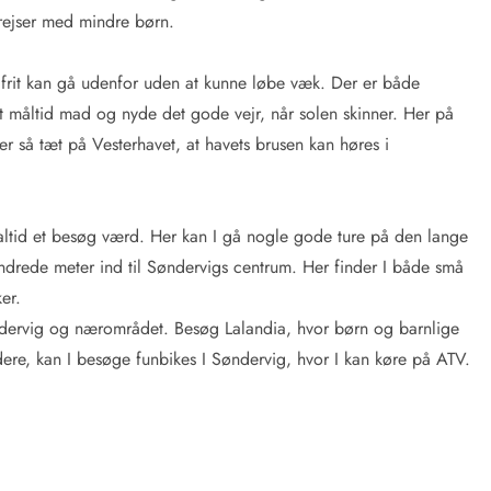
 rejser med mindre børn.
 frit kan gå udenfor uden at kunne løbe væk. Der er både
igt måltid mad og nyde det gode vejr, når solen skinner. Her på
r så tæt på Vesterhavet, at havets brusen kan høres i
 altid et besøg værd. Her kan I gå nogle gode ture på den lange
undrede meter ind til Søndervigs centrum. Her finder I både små
er.
søndervig og nærområdet. Besøg Lalandia, hvor børn og barnlige
ldere, kan I besøge funbikes I Søndervig, hvor I kan køre på ATV.