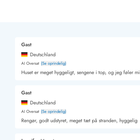
Rav - find det selv langs Vesterhavet
Indendørs legelande
Zoologiske haver og dyreparker
Sportsaktiviteter
Lystfiskeri på Vestkysten
Bowling
Gast
Minigolf i Vestjylland
Deutschland
Svømmehaller og badelande
Golfferie i sommerhus
AI Oversat
(Se oprindelig)
Fitness og træning
Huset er meget hyggeligt, sengene i top, og jeg føler m
Cykelferie
Rideskoler/Ponyridning
Gast
Surfing
Vandring langs Vestkysten
Deutschland
Vandski for hele familien
AI Oversat
(Se oprindelig)
Sejlads langs Vestkysten
Rengør, godt udstyret, meget tæt på stranden, hyggelig
Kulturaktiviteter
Historiske museer
Kunstmuseer