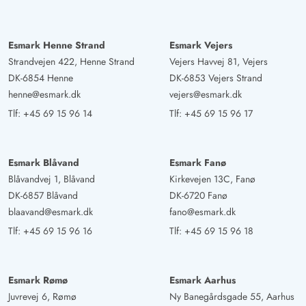
Esmark Henne Strand
Esmark Vejers
Strandvejen 422, Henne Strand
Vejers Havvej 81, Vejers
DK-6854 Henne
DK-6853 Vejers Strand
henne@esmark.dk
vejers@esmark.dk
Tlf:
+45 69 15 96 14
Tlf:
+45 69 15 96 17
Esmark Blåvand
Esmark Fanø
Blåvandvej 1, Blåvand
Kirkevejen 13C, Fanø
DK-6857 Blåvand
DK-6720 Fanø
blaavand@esmark.dk
fano@esmark.dk
Tlf:
+45 69 15 96 16
Tlf:
+45 69 15 96 18
Esmark Rømø
Esmark Aarhus
Juvrevej 6, Rømø
Ny Banegårdsgade 55, Aarhus