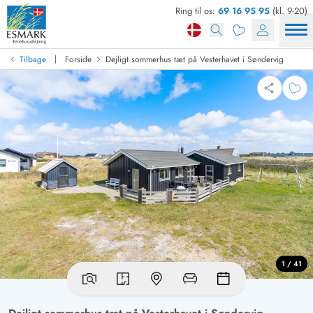
Ring til os:
69 16 95 95
(kl. 9-20)
|
Tilbage
Forside
Dejligt sommerhus tæt på Vesterhavet i Søndervig
1 / 41