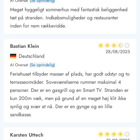
AI Oversat
(Se oprindelig)
besøge Søndervig store supermarked.
Meget hyggeligt sommerhus med fantastisk beliggenhed
I sommerhalvåret vil I opleve, at Søndervig er en af Danmarks
tæt på stranden. Indkøbsmuligheder og restauranter
mest besøgte feriebyer. Her er masser af liv og også mange
inden for nem rækkevidde.
aktiviteter. I kan eksempelvis besøge den store sandskulptur
festival, der er tilgængelig fra maj til november. I Søndervig
kan I også afprøve mange forskellige restauranter, til de dage
Bastian Klein
3.5 ud af 5
3.5 ud af 5
3.5 out of 5
28/08/2025
hvor I ikke gider at lave mad hjemme.
Deutschland
AI Oversat
(Se oprindelig)
Feriehuset tilbyder masser af plads, har godt udstyr og to
terrasseområder. Soveværelserne rummer maksimal 4
personer. Der er en gasgrill og en Smart TV. Stranden er
kun 200m væk, men på grund af en meget høj klit ikke
synlig og svær at nå. Der er en gynge og en lille
sandkasse.
Karsten Uttech
4 ud af 5