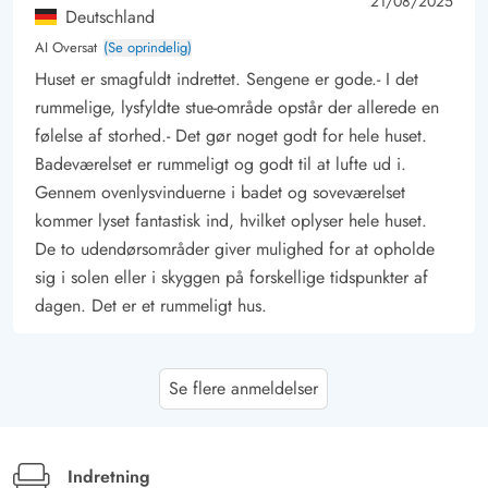
4 ud af 5
4 out of 5
21/08/2025
Deutschland
AI Oversat
(Se oprindelig)
Huset er smagfuldt indrettet. Sengene er gode.- I det
rummelige, lysfyldte stue-område opstår der allerede en
følelse af storhed.- Det gør noget godt for hele huset.
Badeværelset er rummeligt og godt til at lufte ud i.
Gennem ovenlysvinduerne i badet og soveværelset
kommer lyset fantastisk ind, hvilket oplyser hele huset.
De to udendørsområder giver mulighed for at opholde
sig i solen eller i skyggen på forskellige tidspunkter af
dagen. Det er et rummeligt hus.
Gast
4.5 ud af 5
Se flere anmeldelser
4.5 ud af 5
4.5 out of 5
15/08/2025
Deutschland
AI Oversat
(Se oprindelig)
Ja, vi ville holde ferie her igen.
Indretning