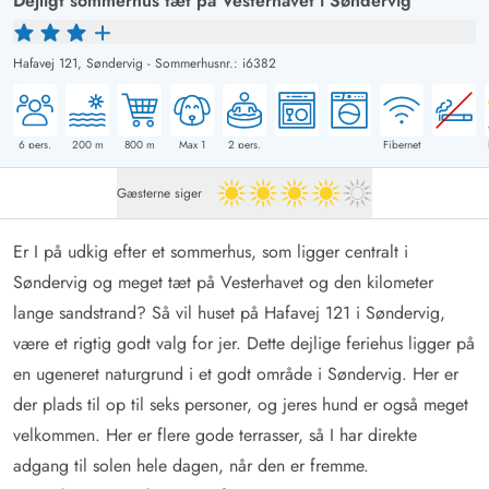
Dejligt sommerhus tæt på Vesterhavet i Søndervig
Hafavej 121,
Søndervig
-
Sommerhusnr.: i6382
6
pers.
200
m
800
m
Max 1
2
pers.
Fibernet
Gæsterne siger
4 ud af 5
Er I på udkig efter et sommerhus, som ligger centralt i
Søndervig og meget tæt på Vesterhavet og den kilometer
lange sandstrand? Så vil huset på Hafavej 121 i Søndervig,
være et rigtig godt valg for jer. Dette dejlige feriehus ligger på
en ugeneret naturgrund i et godt område i Søndervig. Her er
der plads til op til seks personer, og jeres hund er også meget
velkommen. Her er flere gode terrasser, så I har direkte
adgang til solen hele dagen, når den er fremme.