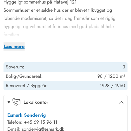
Hyggeligt sommerhus på Hafavej 121
Sommerhuset er et ældre hus der er blevet tilbygget og
løbende moderniseret, så det i dag fremstår som et rigtig
hyggeligt og velindrettet feriehus med god plads til hele
familien.
Lige så snart i træder ind i dette hyggelige feriehus, bliver I
Læs mere
mødt af den klassiske og hyggelige sommerhusstemning, hvor i
straks kan føle jer hjemme. I den hyggelige opholdsstue er der
Soverum:
3
plads til afslapning i de bløde møbler, og herfra har I udsigt til
naturgrunden udenfor. På de lidt koldere dage er det oplagt at
Bolig-/Grundareal:
98 / 1200 m²
tænde op for sommerhusets tilhørende brændeovn, som
Renoveret /
Byggeår:
1998 /
1960
bidrager til den helt rigtige sommerhusstemning. Imens
brændeovnen knitrer i baggrunden, er det oplagt at sætte sig
Lokalkontor
godt til rette i den bløde sofa, med en god bog og en kop ny
Esmark Søndervig
brygget kaffe.
Telefon: +45 69 15 96 11
Om aftenen når det er blevet tid til at trække sig tilbage, og få
E-mail: sondervig@esmark.dk