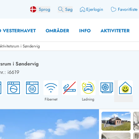
Sprog
Søg
Ejerlogin
Favoritliste
 VESTERHAVET
OMRÅDER
INFO
AKTIVITETER
ktivitetsrum i Søndervig
tsrum i Søndervig
r.: i6619
 med søndagsskift
Sommerhuse for 12 Pers
med aktivitetsrum
Sommerhuse for 14 Pers
med ladestation (elbil)
Store sommerhuse (for g
Fibernet
Ladning
med brændeovn
Sommerhuse i påskeferi
erhuse
Sommerhuse i sommerfer
 med ydersæsonrabat
Sommerhuse i efterårsfer
for 2 personer
Sommerhuse i vinterferie
for 4 Personer
Sommerhuse i juleferien