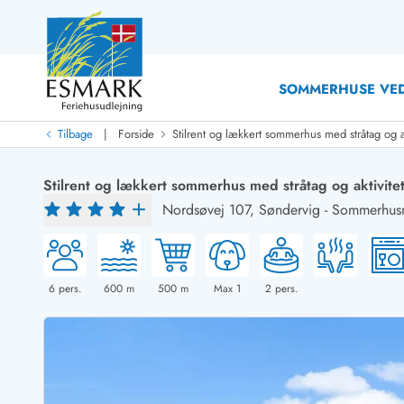
SOMMERHUSE VED
|
Tilbage
Forside
Stilrent og lækkert sommerhus med stråtag og a
Last Minute
Last minute
Stilrent og lækkert sommerhus med stråtag og aktivite
Nyheder
Nordsøvej 107,
Søndervig
-
Sommerhusn
Nyheder hos Esmark
Med swimmingpool
Sommerhuse med hund
Nyrenoverede sommerhuse
Sommerhuse
Sommerhuse med slutrengøring inklusive
Sommerhuse 
Sommerhuse tæt ved vandet
Sommerhuse 
6
pers.
600
m
500
m
Max 1
2
pers.
Sommerhuse med internet
Feriehuse 
Nybyggede sommerhuse
Luksussomm
Sommerhuse med sauna
Sommerhuse
Røgfrie/ikke-ryger sommerhuse
Sommerhuse 
Sommerhuse med udsigt
Sommerhuse 