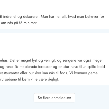
ldt indrettet og dekoreret. Man har her alt, hvad man behøver for
 kan nås på få minutter.
Kontakt Blåvand
Kontakt Vejers
Kontakt Henne
Kontakt Rømø
Kontakt
riehus. Det er meget lyst og venligt, og sengene var også meget
 rene. To møblerede terrasser og en stor have til at spille bold
restauranter eller butikker kan nås til fods. Vi kommer gerne
utsjebane til børn ville være dejligt.
Se flere anmeldelser