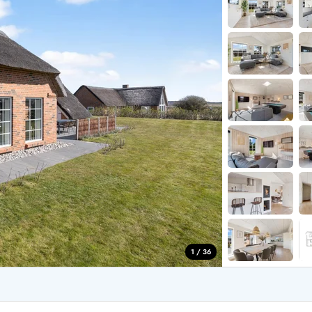
for 6 Personer
Sommerhuse til nytår
for 8 Personer
for 10 personer
de Sande
Sommerhuse i Søndervig
 i Henne Strand
Sommerhuse i Lodbjerg
 i Ho
Sommerhuse i Nr. Lyngv
i Houstrup
Sommerhuse på Rømø
 i Houvig
Sommerhuse i Søndervi
å Holmsland Klit
Sommerhuse i Skodbjer
 på Holmsland
Sommerhuse i Thorsmin
 i Hvide Sande
Sommerhuse i Vedersø Kl
 i Jegum
Sommerhuse i Vejers Str
 i Klegod
Sommerhuse i Vester Hu
1 / 36
e hos os