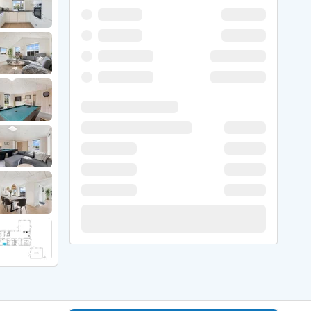
 Hede
ig
g
ge
de
it
and
sby