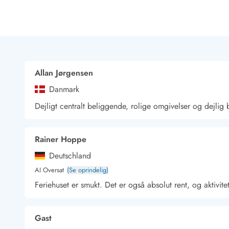
Rav - find det selv langs Vesterhavet
Indendørs legelande
Zoologiske haver og dyreparker
Sportsaktiviteter
Lystfiskeri på Vestkysten
Bowling
Allan Jørgensen
Minigolf i Vestjylland
Danmark
Svømmehaller og badelande
Golfferie i sommerhus
Dejligt centralt beliggende, rolige omgivelser og dejlig 
Fitness og træning
Cykelferie
Rainer Hoppe
Rideskoler/Ponyridning
Surfing
Deutschland
Vandring langs Vestkysten
AI Oversat
(Se oprindelig)
Vandski for hele familien
Feriehuset er smukt. Det er også absolut rent, og aktivit
Sejlads langs Vestkysten
Kulturaktiviteter
Historiske museer
Gast
Kunstmuseer