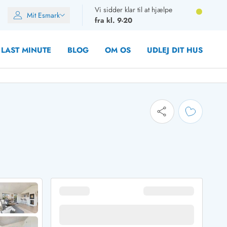
Vi sidder klar til at hjælpe
Mit Esmark
fra kl. 9-20
LAST MINUTE
BLOG
OM OS
UDLEJ DIT HUS
oner
oner
rupper)
en
ien
ien
n