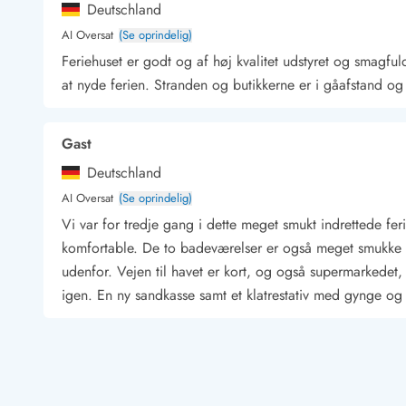
Deutschland
Kunsthåndværk og gallerier
AI Oversat
(Se oprindelig)
Kulinariske oplevelser
Feriehuset er godt og af høj kvalitet udstyret og smagfu
Sandskulpturfestival
Hold jul i sommerhuset
at nyde ferien. Stranden og butikkerne er i gåafstand og
Vikingetiden i Danmark
Gast
Deutschland
Kontakt Bjerregård
Kontakt Søndervig
Kontakt Houstrup
Kontakt Fanø
AI Oversat
(Se oprindelig)
Kontakt, åbningstider og døgnvagt
Vi var for tredje gang i dette meget smukt indrettede fe
Feriehusudlejning siden 1965
komfortable. De to badeværelser er også meget smukke og
Bæredygtighed
udenfor. Vejen til havet er kort, og også supermarkedet, 
Gæsterne siger
igen. En ny sandkasse samt et klatrestativ med gynge og r
Nyhedsbrev
Sponsorater - Esmark støtter
Lejebetingelser
Gast
Persondata- og cookiepolitik
Deutschland
Presse