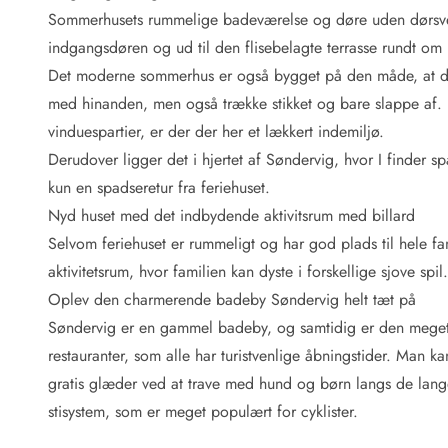
Fordele hos os
Sommerhusets rummelige badeværelse og døre uden dørsvel
Esmark Rejsecurity
indgangsdøren og ud til den flisebelagte terrasse rundt om
Esmark KidsVIP
Esmark VIP: Fordele og rabataftaler
Det moderne sommerhus er også bygget på den måde, at der 
Prisgaranti
med hinanden, men også trække stikket og bare slappe af. He
Ingen depositum
vinduespartier, er der der her et lækkert indemiljø.
Gæsteanmeldelser
Derudover ligger det i hjertet af Søndervig, hvor I finder 
Gratis WiFi i ferieområdet
kun en spadseretur fra feriehuset.
Rabat
Nyd huset med det indbydende aktivitsrum med billard
We love people!
Selvom feriehuset er rummeligt og har god plads til hele fa
Fritidsaktiviteter
aktivitetsrum, hvor familien kan dyste i forskellige sjove spi
Esmark VIP partnerfordele
Oplev den charmerende badeby Søndervig helt tæt på
Esmark KidsVIP
Søndervig er en gammel badeby, og samtidig er den meget
LEGOLAND® rabat
restauranter, som alle har turistvenlige åbningstider. Man k
Ferie med børn
gratis glæder ved at trave med hund og børn langs de lang
Ferie med hund
Ferie ved stranden
stisystem, som er meget populært for cyklister.
Naturoplevelser