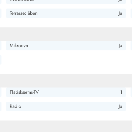
meget hyggeligt hus.
Terrasse: åben
Ja
Mikroovn
Ja
stande til indkøb og strand
Fladskærms-TV
1
Radio
Ja