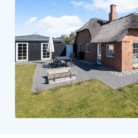
Sommerhuse med spa
Sommerhuse 
Sommerhuse med fredagsskift
Sommerhuse 
Sommerhuse med plads til fangsten
Sommerhuse 
Sommerhuse i Bjerregård
Sommerhuse i Blåvand
Sommerhuse i Hvi
Sommerhuse i Årgab
Sommerhuse
Sommerhuse i Arrild
Sommerhuse
Sommerhuse i Bjerregård
Sommerhuse 
Sommerhuse i Blåvand
Sommerhuse
Sommerhuse i Bork Havn
Sommerhus p
Sommerhuse i Fjand
Sommerhuse
Sommerhuse på Fanø
Sommerhuse
Sommerhuse i Grærup Strand
Sommerhuse
Sommerhuse i Haurvig
Sommerhuse
Esmark Rejsecurity
Esmark KidsVIP
Esmark VIP partnerfordele
Fordel
Praktiske informationer
Åbningstider og døgnvagt
Ankomst