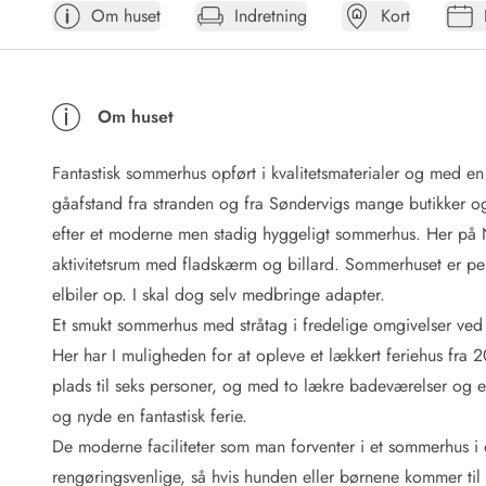
Om huset
Indretning
Kort
Afrejse
Sommerhus ABC
Booking FAQ
Forbrugsafregning (Strøm, vand...)
Om huset
Lån og lej
Pakkeliste
Fantastisk sommerhus opført i kvalitetsmaterialer og med e
Rengøring
Gavekort
gåafstand fra stranden og fra Søndervigs mange butikker og
Book tidligt
efter et moderne men stadig hyggeligt sommerhus. Her på N
Lejebetingelser
aktivitetsrum med fladskærm og billard. Sommerhuset er perf
Info
elbiler op. I skal dog selv medbringe adapter.
Vejret i Danmark
Et smukt sommerhus med stråtag i fredelige omgivelser ve
Sæsontider
Her har I muligheden for at opleve et lækkert feriehus fra 2
Baderegler
Naturbeskyttelse
plads til seks personer, og med to lækre badeværelser og en
Webcam
og nyde en fantastisk ferie.
Fotokonkurrence
De moderne faciliteter som man forventer i et sommerhus i da
Kort
rengøringsvenlige, så hvis hunden eller børnene kommer til 