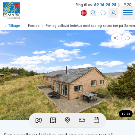
Ring til os:
69 16 95 95
(kl. 9-20)
|
Tilbage
Forside
Flot og vellavet feriehus med spa og sauna tæt på Sønde
1 / 36