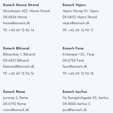
Esmark Henne Strand
Esmark Vejers
Strandvejen 422, Henne Strand
Vejers Havvej 81, Vejers
DK-6854 Henne
DK-6853 Vejers Strand
henne@esmark.dk
vejers@esmark.dk
Tlf:
+45 69 15 96 14
Tlf:
+45 69 15 96 17
Esmark Blåvand
Esmark Fanø
Blåvandvej 1, Blåvand
Kirkevejen 13C, Fanø
DK-6857 Blåvand
DK-6720 Fanø
blaavand@esmark.dk
fano@esmark.dk
Tlf:
+45 69 15 96 16
Tlf:
+45 69 15 96 18
Esmark Rømø
Esmark Aarhus
Juvrevej 6, Rømø
Ny Banegårdsgade 55, Aarhus
DK-6792 Rømø
DK-8000 Aarhus C
romo@esmark.dk
post@esmark.dk