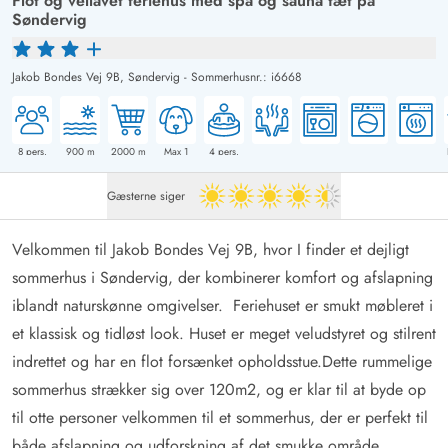
Flot og vellavet feriehus med spa og sauna tæt på
Søndervig
Jakob Bondes Vej 9B,
Søndervig
-
Sommerhusnr.: i6668
8
pers.
900
m
2000
m
Max 1
4
pers.
Gæsterne siger
4.5 ud af 5
Velkommen til Jakob Bondes Vej 9B, hvor I finder et dejligt
sommerhus i Søndervig, der kombinerer komfort og afslapning
iblandt naturskønne omgivelser. Feriehuset er smukt møbleret i
et klassisk og tidløst look. Huset er meget veludstyret og stilrent
indrettet og har en flot forsænket opholdsstue.Dette rummelige
sommerhus strækker sig over 120m2, og er klar til at byde op
til otte personer velkommen til et sommerhus, der er perfekt til
både afslapning og udforskning af det smukke område.