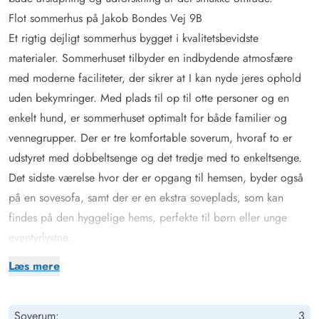
Flot sommerhus på Jakob Bondes Vej 9B
Et rigtig dejligt sommerhus bygget i kvalitetsbevidste
materialer. Sommerhuset tilbyder en indbydende atmosfære
med moderne faciliteter, der sikrer at I kan nyde jeres ophold
uden bekymringer. Med plads til op til otte personer og en
enkelt hund, er sommerhuset optimalt for både familier og
vennegrupper. Der er tre komfortable soverum, hvoraf to er
udstyret med dobbeltsenge og det tredje med to enkeltsenge.
Det sidste værelse hvor der er opgang til hemsen, byder også
på en sovesofa, samt der er en ekstra soveplads, som kan
findes på den hyggelige hems, perfekte til børn eller unge
eventyrlystne.
Sommerhuset er opført efter moderne standarder. Huset råder
Læs mere
over et dejligt opholdsrum, hvor I finder spiseplads og en stue,
som ligger i forskudt plan med spisestuen. Stuen er
Soverum:
3
velindrettet, og her er masser af plads til at hele familien kan