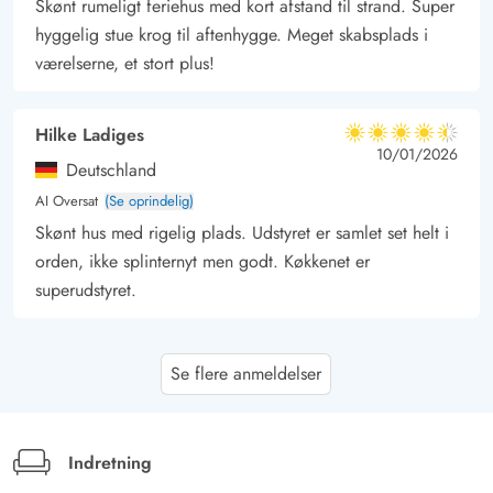
Skønt rumeligt feriehus med kort afstand til strand. Super
hyggelig stue krog til aftenhygge. Meget skabsplads i
værelserne, et stort plus!
Hilke Ladiges
4.5 ud af 5
4.5 ud af 5
4.5 out of 5
10/01/2026
Deutschland
AI Oversat
(Se oprindelig)
Skønt hus med rigelig plads. Udstyret er samlet set helt i
orden, ikke splinternyt men godt. Køkkenet er
superudstyret.
Gast
5 ud af 5
Se flere anmeldelser
5 ud af 5
5 out of 5
29/04/2025
Deutschland
AI Oversat
(Se oprindelig)
Vi følte os meget godt tilpas der. Huset havde alt hvad
Indretning
man behøver af gryder, service osv. Beliggenheden var