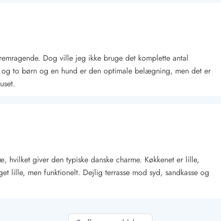
 fremragende. Dog ville jeg ikke bruge det komplette antal
sne og to børn og en hund er den optimale belægning, men det er
uset.
Kontakt Blåvand
Kontakt Vejers
Kontakt Henne
Kontakt Rømø
Kontakt
ræ, hvilket giver den typiske danske charme. Køkkenet er lille,
t lille, men funktionelt. Dejlig terrasse mod syd, sandkasse og