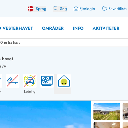
Sprog
Søg
Ejerlogin
Favoritliste
 VESTERHAVET
OMRÅDER
INFO
AKTIVITETER
50 m fra havet
a havet
879
 med søndagsskift
Sommerhuse for 10 pers
med plads til fangsten
Sommerhuse for 12 Pers
med aktivitetsrum
Sommerhuse for 14 Pers
t
Ladning
med ladestation (elbil)
Store sommerhuse (for g
med brændeovn
Sommerhuse i påskeferi
erhuse
Sommerhuse i sommerfer
 med ydersæsonrabat
Sommerhuse i efterårsfer
for 2 personer
Sommerhuse i vinterferie