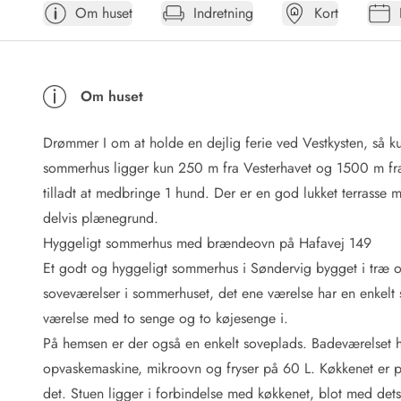
Om huset
Indretning
Kort
Afrejse
Sommerhus ABC
Booking FAQ
Forbrugsafregning (Strøm, vand...)
Om huset
Lån og lej
Pakkeliste
Drømmer I om at holde en dejlig ferie ved Vestkysten, så 
Rengøring
Gavekort
sommerhus ligger kun 250 m fra Vesterhavet og 1500 m fra 
Book tidligt
tilladt at medbringe 1 hund. Der er en god lukket terrasse
Lejebetingelser
delvis plænegrund.
Info
Hyggeligt sommerhus med brændeovn på Hafavej 149
Vejret i Danmark
Et godt og hyggeligt sommerhus i Søndervig bygget i træ og 
Sæsontider
soveværelser i sommerhuset, det ene værelse har en enkelt
Baderegler
Naturbeskyttelse
værelse med to senge og to køjesenge i.
Webcam
På hemsen er der også en enkelt soveplads. Badeværelset h
Fotokonkurrence
opvaskemaskine, mikroovn og fryser på 60 L. Køkkenet er pl
Kort
det. Stuen ligger i forbindelse med køkkenet, blot med dets