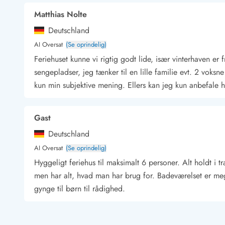
Kunsthåndværk og gallerier
Matthias Nolte
Kulinariske oplevelser
Deutschland
Sandskulpturfestival
AI Oversat
(Se oprindelig)
Hold jul i sommerhuset
Vikingetiden i Danmark
Feriehuset kunne vi rigtig godt lide, især vinterhaven er
sengepladser, jeg tænker til en lille familie evt. 2 vok
kun min subjektive mening. Ellers kan jeg kun anbefale h
Kontakt Bjerregård
Kontakt Søndervig
Kontakt Houstrup
Kontakt Fanø
Gast
Kontakt, åbningstider og døgnvagt
Feriehusudlejning siden 1965
Deutschland
Bæredygtighed
AI Oversat
(Se oprindelig)
Gæsterne siger
Hyggeligt feriehus til maksimalt 6 personer. Alt holdt i t
Nyhedsbrev
men har alt, hvad man har brug for. Badeværelset er mege
Sponsorater - Esmark støtter
gynge til børn til rådighed.
Lejebetingelser
Persondata- og cookiepolitik
Presse
Gast