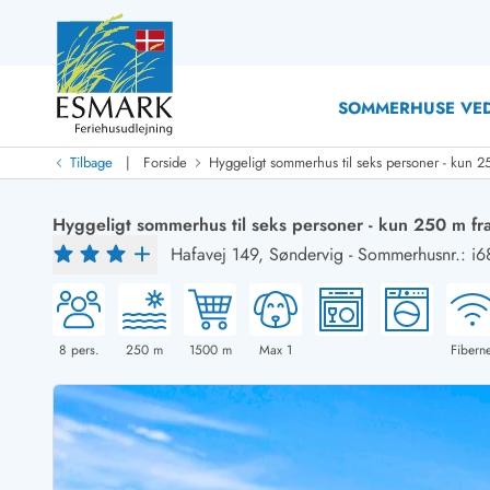
SOMMERHUSE VED
|
Tilbage
Forside
Hyggeligt sommerhus til seks personer - kun 2
Last Minute
Last minute
Hyggeligt sommerhus til seks personer - kun 250 m fr
Nyheder
Hafavej 149,
Søndervig
-
Sommerhusnr.: i6
Nyheder hos Esmark
Med swimmingpool
Sommerhuse med hund
Nyrenoverede sommerhuse
Sommerhuse
Sommerhuse med slutrengøring inklusive
Sommerhuse 
Sommerhuse tæt ved vandet
Sommerhuse 
8
pers.
250
m
1500
m
Max 1
Fiberne
Sommerhuse med internet
Sommerhuse 
Nybyggede sommerhuse
Feriehuse 
Sommerhuse med sauna
Luksussomm
Røgfrie/ikke-ryger sommerhuse
Sommerhuse
Sommerhuse med udsigt
Sommerhuse 