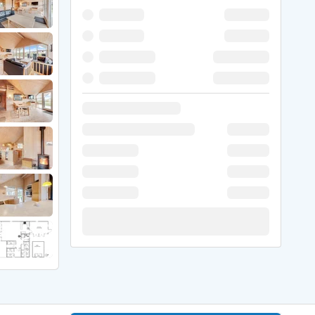
 Hede
ig
g
ge
de
it
and
sby