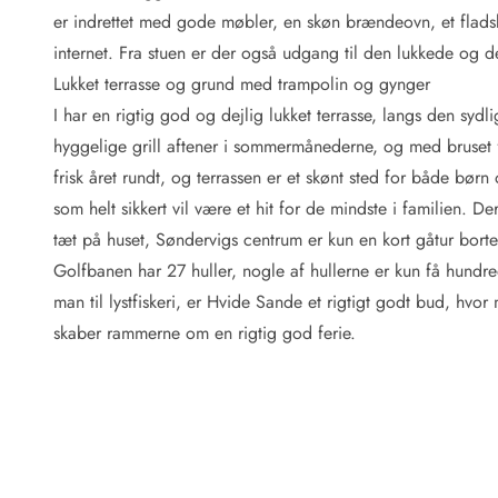
Fordele hos os
er indrettet med gode møbler, en skøn brændeovn, et flads
Esmark Rejsecurity
internet. Fra stuen er der også udgang til den lukkede og 
Esmark KidsVIP
Esmark VIP: Fordele og rabataftaler
Lukket terrasse og grund med trampolin og gynger
Prisgaranti
I har en rigtig god og dejlig lukket terrasse, langs den syd
Ingen depositum
hyggelige grill aftener i sommermånederne, og med bruset f
Gæsteanmeldelser
frisk året rundt, og terrassen er et skønt sted for både bø
Gratis WiFi i ferieområdet
som helt sikkert vil være et hit for de mindste i familien. D
Rabat
tæt på huset, Søndervigs centrum er kun en kort gåtur bort
We love people!
Golfbanen har 27 huller, nogle af hullerne er kun få hundrede
Fritidsaktiviteter
man til lystfiskeri, er Hvide Sande et rigtigt godt bud, hvor 
Esmark VIP partnerfordele
skaber rammerne om en rigtig god ferie.
Esmark KidsVIP
LEGOLAND® rabat
Ferie med børn
Ferie med hund
Ferie ved stranden
Naturoplevelser