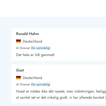
Rav - find det selv langs Vesterhavet
Indendørs legelande
Zoologiske haver og dyreparker
Sportsaktiviteter
Lystfiskeri på Vestkysten
Bowling
Ronald Hahm
Minigolf i Vestjylland
Deutschland
Svømmehaller og badelande
Golfferie i sommerhus
AI Oversat
(Se oprindelig)
Fitness og træning
Det hele er lidt gammelt
Cykelferie
Rideskoler/Ponyridning
Gast
Surfing
Vandring langs Vestkysten
Deutschland
Vandski for hele familien
AI Oversat
(Se oprindelig)
Sejlads langs Vestkysten
Huset er måske ikke det nyeste, men indretningen, beli
Kulturaktiviteter
at samlet set er det virkelig godt, vi har allerede booket 
Historiske museer
Kunstmuseer