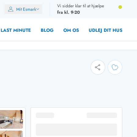
Vi sidder klar til at hjælpe
Mit Esmark
fra kl. 9-20
LAST MINUTE
BLOG
OM OS
UDLEJ DIT HUS
oner
oner
oner
rupper)
en
ien
ien
n