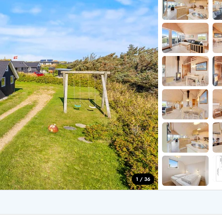
for 4 Personer
Sommerhuse i juleferien
for 6 Personer
Sommerhuse til nytår
for 8 Personer
de Sande
Sommerhuse i Søndervig
 i Henne Strand
Sommerhuse i Lodbjerg
 i Ho
Sommerhuse i Nr. Lyngv
i Houstrup
Sommerhuse på Rømø
 i Houvig
Sommerhuse i Søndervi
å Holmsland Klit
Sommerhuse i Skodbjer
 på Holmsland
Sommerhuse i Thorsmin
 i Hvide Sande
Sommerhuse i Vedersø Kl
 i Jegum
Sommerhuse i Vejers Str
 i Klegod
Sommerhuse i Vester Hu
1 / 36
e hos os