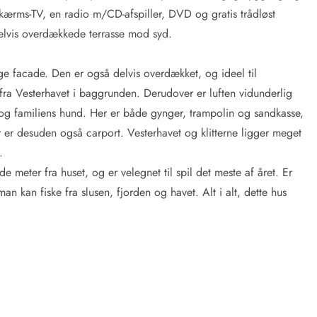
kærms-TV, en radio m/CD-afspiller, DVD og gratis trådløst
delvis overdækkede terrasse mod syd.
lige facade. Den er også delvis overdækket, og ideel til
ra Vesterhavet i baggrunden. Derudover er luften vidunderlig
rn og familiens hund. Her er både gynger, trampolin og sandkasse,
er er desuden også carport. Vesterhavet og klitterne ligger meget
e.
 meter fra huset, og er velegnet til spil det meste af året. Er
man kan fiske fra slusen, fjorden og havet. Alt i alt, dette hus