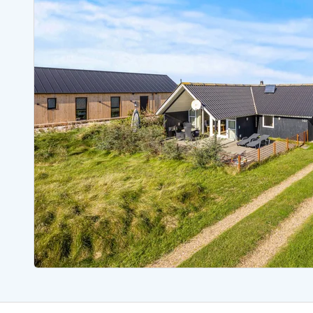
Sommerhuse med spa
Sommerhuse 
Sommerhuse med fredagsskift
Sommerhuse 
Sommerhuse med lørdagsskift
Sommerhuse 
Sommerhuse i Bjerregård
Sommerhuse i Blåvand
Sommerhuse i Hvi
Sommerhuse i Årgab
Sommerhuse
Sommerhuse i Arrild
Sommerhuse
Sommerhuse i Bjerregård
Sommerhuse 
Sommerhuse i Blåvand
Sommerhuse
Sommerhuse i Bork Havn
Sommerhus p
Sommerhuse i Fjand
Sommerhuse
Sommerhuse på Fanø
Sommerhuse
Sommerhuse i Grærup Strand
Sommerhuse
Sommerhuse i Haurvig
Sommerhuse
Esmark Rejsecurity
Esmark KidsVIP
Esmark VIP partnerfordele
Fordel
Praktiske informationer
Åbningstider og døgnvagt
Ankomst