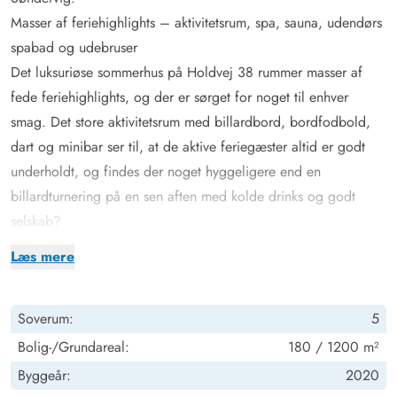
Masser af feriehighlights – aktivitetsrum, spa, sauna, udendørs
spabad og udebruser
Det luksuriøse sommerhus på Holdvej 38 rummer masser af
fede feriehighlights, og der er sørget for noget til enhver
smag. Det store aktivitetsrum med billardbord, bordfodbold,
dart og minibar ser til, at de aktive feriegæster altid er godt
underholdt, og findes der noget hyggeligere end en
billardturnering på en sen aften med kolde drinks og godt
selskab?
Trænger I til bare at slappe af og komme ned i gear, er det
Læs mere
naturligvis også muligt. Tænd op i spabadet eller saunaen på
det ene af feriehusets 2 badeværelser og nyd godt af varmen,
Soverum:
5
eller hop i badetøjet og søg mod terrassen, hvor det store
udendørs spabad står klar til at tage sig kærligt af jer med et
Bolig-/Grundareal:
180 / 1200 m²
varmt boblebad i de naturskønne omgivelser. Har i været en
Byggeår:
2020
tur på stranden, er det oplagt at benytte feriehusets udebruser,