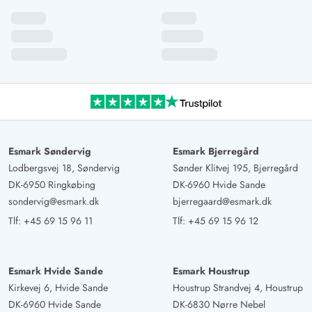
en kop kaffe på den lille bænk foran huset. Jeg nød
stilheden og så solen stå op. Herligt. Whirlpoolen blev
flittigt brugt og er godt placeret. Herligt afslappende og
derefter ind i den hyggelige seng. hvad kunne være
bedre? Huset er også godt udstyret hvad angår spil og
sjov. Der er bordtennis, billard, bordfodbold og dart! Vi
er fuldt ud tilfredse og kommer gerne tilbage!
Esmark Søndervig
Esmark Bjerregård
Gast
Lodbergsvej 18, Søndervig
Sønder Klitvej 195, Bjerregård
4.5 ud af 5
4.5 ud af 5
4.5 out of 5
30/09/2024
DK-6950 Ringkøbing
DK-6960 Hvide Sande
Deutschland
sondervig@esmark.dk
bjerregaard@esmark.dk
AI Oversat
(Se oprindelig)
Tlf:
+45 69 15 96 11
Tlf:
+45 69 15 96 12
Moderne, meget veludstyret sommerhus med rummeligt
aktivitetsrum.
Esmark Hvide Sande
Esmark Houstrup
Kirkevej 6, Hvide Sande
Houstrup Strandvej 4, Houstrup
Janka Hüttmann
4.5 ud af 5
4.5 ud af 5
4.5 out of 5
DK-6960 Hvide Sande
DK-6830 Nørre Nebel
09/09/2024