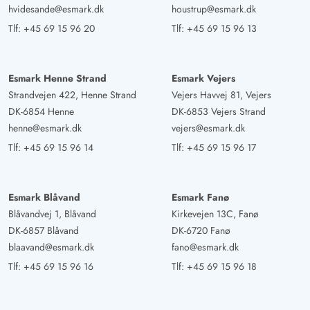
Deutschland
hvidesande@esmark.dk
houstrup@esmark.dk
AI Oversat
(Se oprindelig)
Tlf:
+45 69 15 96 20
Tlf:
+45 69 15 96 13
Vi havde en solrig og afslappet ferie i dette moderne
feriehus. Ved ankomsten var alt super rent, og man følte
sig straks godt tilpas. Vi brugte mest udendørs
Esmark Henne Strand
Esmark Vejers
Strandvejen 422, Henne Strand
Vejers Havvej 81, Vejers
whirlpoolen og billiardbordet. Vi vil helt sikkert komme
DK-6854 Henne
DK-6853 Vejers Strand
tilbage.
henne@esmark.dk
vejers@esmark.dk
Tlf:
+45 69 15 96 14
Tlf:
+45 69 15 96 17
Esmark Blåvand
Esmark Fanø
Blåvandvej 1, Blåvand
Kirkevejen 13C, Fanø
DK-6857 Blåvand
DK-6720 Fanø
blaavand@esmark.dk
fano@esmark.dk
Tlf:
+45 69 15 96 16
Tlf:
+45 69 15 96 18