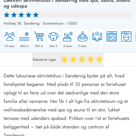
Lækkert aktivitetshus i Søndervig med spa, sauna, billard
og udespa
Holdvej 38,
Søndervig
-
Sommerhusnr.: ii1020
10
pers.
400
m
700
m
Max 2
6
pers.
2
pers.
Gæsterne siger
5 ud af 5
Dette luksuriøse aktivitetshus i Søndervig byder på alt, hvad
feriehjertet begærer. Med plads til 10 personer er feriehuset
oplagt til en ferie ud over det sædvanlige med den store
familie eller vennerne. Her får I alt lige fra aktivitetsrum og et
wellnessbadeværelse med spa og sauna til en stor, lukket
terrasse med udendørs spabad. Prikken over i’et er feriehusets
beliggenhed – tæt på både stranden og centrum af
Søndervig.