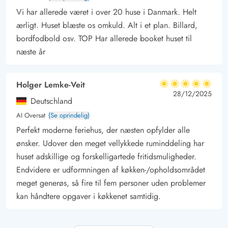
Vi har allerede været i over 20 huse i Danmark. Helt
ærligt. Huset blæste os omkuld. Alt i et plan. Billard,
bordfodbold osv. TOP Har allerede booket huset til
næste år
Holger Lemke-Veit
5 ud af 5
5 ud af 5
5 out of 5
28/12/2025
Deutschland
AI Oversat
(Se oprindelig)
Perfekt moderne feriehus, der næsten opfylder alle
ønsker. Udover den meget vellykkede ruminddeling har
huset adskillige og forskelligartede fritidsmuligheder.
Endvidere er udformningen af køkken-/opholdsområdet
meget generøs, så fire til fem personer uden problemer
kan håndtere opgaver i køkkenet samtidig.