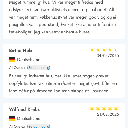
Meget rummeligt hus. Vi var meget tilfredse med
er masser af plads til at nyde udelivet. Her finder alle 10
udstyret. Vi nød især aktivitetsrummet og spabadet. Alt
feriegæster uden problemer en solrig plet, og hvis I har
var meget rent, køkkenudstyret var meget godt, og også
hundene med på ferie, kan I også roligt lade dem snuse rundt
gasgrillen var i god stand, hvilket ikke altid er tilfældet i
på den lukkede terrasse, mens I lukker øjnene for en stund i
ferieboliger. Jeg kan varmt anbefale huset.
liggestolene eller læner jer tilbage i udespaen.
Trænger I til endnu mere afveksling, end aktivitetshuset allerede
Birthe Holz
4.5 ud af 5
tilbyder, er der flere udflugtsmål inden for kort afstand af
4.5 ud af 5
4.5 out of 5
04/04/2026
Deutschland
ferieadressen. Den altid skønne strand og det fantastiske
AI Oversat
(Se oprindelig)
Vesterhav ligger kun 400 meter væk, og Søndervigs populære
Et kærligt indrettet hus, der ikke lader nogen ønsker
ferieby kan nås på 10 minutters gang.
uopfyldte. Især aktivitetsområdet er meget sjovt. Efter en
lang gåtur på stranden kan man slappe af i saunaen.
Wilfried Krebs
5 ud af 5
5 ud af 5
5 out of 5
21/03/2026
Deutschland
AI Oversat
(Se oprindelig)