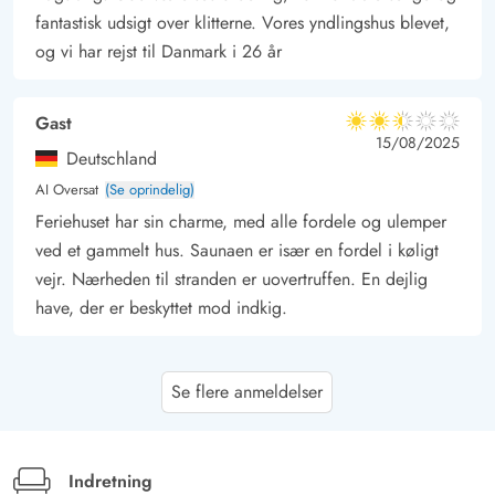
fantastisk udsigt over klitterne. Vores yndlingshus blevet,
og vi har rejst til Danmark i 26 år
Gast
2.5 ud af 5
2.5 ud af 5
2.5 out of 5
15/08/2025
Deutschland
AI Oversat
(Se oprindelig)
Feriehuset har sin charme, med alle fordele og ulemper
ved et gammelt hus. Saunaen er især en fordel i køligt
vejr. Nærheden til stranden er uovertruffen. En dejlig
have, der er beskyttet mod indkig.
Enrico Triebus
5 ud af 5
Se flere anmeldelser
5 ud af 5
5 out of 5
04/08/2025
Deutschland
AI Oversat
(Se oprindelig)
Feriehuset er et meget behageligt og afslappende sted at
Indretning