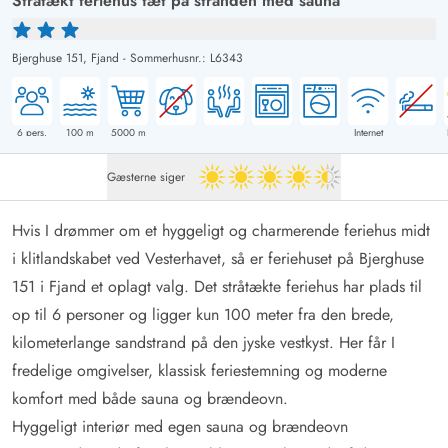
Stråtækt feriehus tæt på stranden med sauna
Bjerghuse 151,
Fjand
-
Sommerhusnr.: L6343
6
pers.
100
m
5000
m
Internet
Gæsterne siger
4.5 ud af 5
Hvis I drømmer om et hyggeligt og charmerende feriehus midt
i klitlandskabet ved Vesterhavet, så er feriehuset på Bjerghuse
151 i Fjand et oplagt valg. Det stråtækte feriehus har plads til
op til 6 personer og ligger kun 100 meter fra den brede,
kilometerlange sandstrand på den jyske vestkyst. Her får I
fredelige omgivelser, klassisk feriestemning og moderne
komfort med både sauna og brændeovn.
Hyggeligt interiør med egen sauna og brændeovn