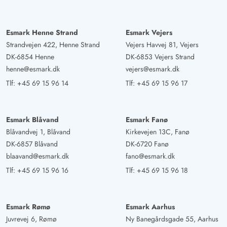
Esmark Henne Strand
Esmark Vejers
Strandvejen 422, Henne Strand
Vejers Havvej 81, Vejers
DK-6854 Henne
DK-6853 Vejers Strand
henne@esmark.dk
vejers@esmark.dk
Tlf:
+45 69 15 96 14
Tlf:
+45 69 15 96 17
Esmark Blåvand
Esmark Fanø
Blåvandvej 1, Blåvand
Kirkevejen 13C, Fanø
DK-6857 Blåvand
DK-6720 Fanø
blaavand@esmark.dk
fano@esmark.dk
Tlf:
+45 69 15 96 16
Tlf:
+45 69 15 96 18
Esmark Rømø
Esmark Aarhus
Juvrevej 6, Rømø
Ny Banegårdsgade 55, Aarhus