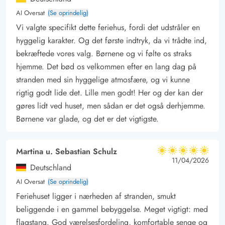
Kun få kilometer nordpå ligger det hyggelige fiskerleje
AI Oversat
(Se oprindelig)
Thorsminde. Her kan I købe friskfanget fisk eller besøge den
Vi valgte specifikt dette feriehus, fordi det udstråler en
lille havn – perfekt til en udflugt for hele familien.
hyggelig karakter. Og det første indtryk, da vi trådte ind,
bekræftede vores valg. Børnene og vi følte os straks
hjemme. Det bød os velkommen efter en lang dag på
stranden med sin hyggelige atmosfære, og vi kunne
rigtig godt lide det. Lille men godt! Her og der kan der
gøres lidt ved huset, men sådan er det også derhjemme.
Børnene var glade, og det er det vigtigste.
Martina u. Sebastian Schulz
5 ud af 5
5 ud af 5
5 out of 5
11/04/2026
Deutschland
AI Oversat
(Se oprindelig)
Feriehuset ligger i nærheden af stranden, smukt
beliggende i en gammel bebyggelse. Meget vigtigt: med
flagstang. God værelsesfordeling, komfortable senge og