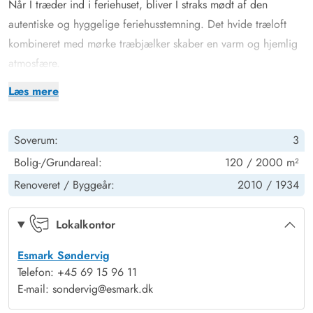
Når I træder ind i feriehuset, bliver I straks mødt af den
autentiske og hyggelige feriehusstemning. Det hvide træloft
kombineret med mørke træbjælker skaber en varm og hjemlig
atmosfære.
Husets naturlige samlingspunkt er opholdsstuen med spiseplads
Læs mere
– det perfekte sted til fælles måltider, ferieplanlægning eller
afslapning foran fladskærms-tv'et. På kølige aftener skaber
Soverum:
3
brændeovnen ekstra hygge og varme med sit bløde lys og
knitrende flammer.
Bolig-/Grundareal:
120 / 2000 m²
På feriehusets første sal finder I en hyggelig tv-stue, hvor I kan
Renoveret /
Byggeår:
2010 /
1934
smide jer tilbage. De hyggelige loftsbjælker vil helt sikkert
betage jer, og de bidrager til feriehusets sjæl og hyggelige
Lokalkontor
stemning.
Esmark Søndervig
Gode soveforhold og veludstyret badeværelse
Telefon: +45 69 15 96 11
Feriehuset råder over 3 soveværelser. Ét værelse har 1
E-mail: sondervig@esmark.dk
dobbeltseng, mens de to øvrige er udstyret med 2 enkeltsenge