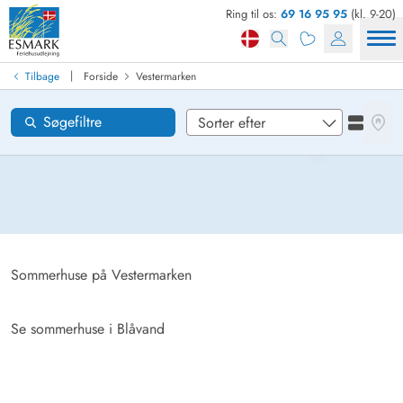
Ring til os:
69 16 95 95
(kl. 9-20)
Find sommerhus
Ankomst
|
Tilbage
Forside
Vestermarken
Vestermarken
Områder
Se kor
Søgefiltre
Se liste
Ønsker til huset
Nulstil
Loading...
Sommerhuse på Vestermarken
Se sommerhuse i Blåvand