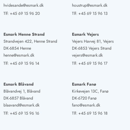
hvidesande@esmark.dk
houstrup@esmark.dk
Tlf:
+45 69 15 96 20
Tlf:
+45 69 15 96 13
Esmark Henne Strand
Esmark Vejers
Strandvejen 422, Henne Strand
Vejers Havvej 81, Vejers
DK-6854 Henne
DK-6853 Vejers Strand
henne@esmark.dk
vejers@esmark.dk
Tlf:
+45 69 15 96 14
Tlf:
+45 69 15 96 17
Esmark Blåvand
Esmark Fanø
Blåvandvej 1, Blåvand
Kirkevejen 13C, Fanø
DK-6857 Blåvand
DK-6720 Fanø
blaavand@esmark.dk
fano@esmark.dk
Tlf:
+45 69 15 96 16
Tlf:
+45 69 15 96 18