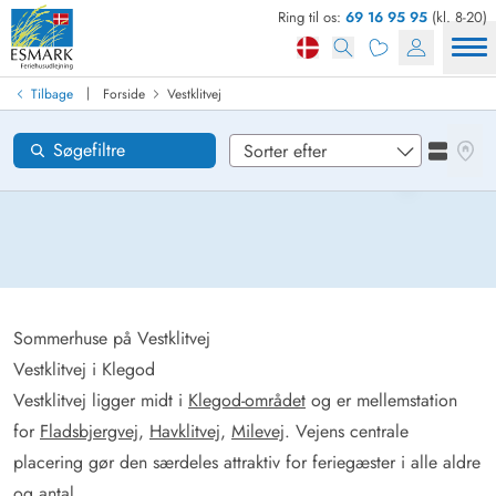
Ring til os:
69 16 95 95
(kl. 8-20)
Find sommerhus
Ankomst
|
Tilbage
Forside
Vestklitvej
Vestklitvej
Områder
Se kor
Søgefiltre
Se liste
Ønsker til huset
Nulstil
Loading...
Sommerhuse på Vestklitvej
Vestklitvej i Klegod
Vestklitvej ligger midt i
Klegod-området
og er mellemstation
for
Fladsbjergvej
,
Havklitvej
,
Milevej
. Vejens centrale
placering gør den særdeles attraktiv for feriegæster i alle aldre
og antal.