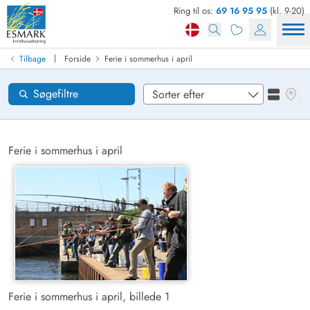
Ring til os:
69 16 95 95
(kl. 9-20)
Find sommerhus
Ankomst
|
Tilbage
Forside
Ferie i sommerhus i april
Områder
Se kor
Søgefiltre
Se liste
Ønsker til huset
Nulstil
Ferie i sommerhus i april
Loading...
Ferie i sommerhus i april, billede 1