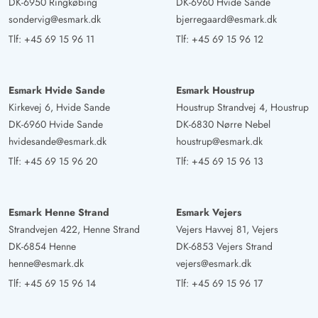
DK-6950 Ringkøbing
DK-6960 Hvide Sande
sondervig@esmark.dk
bjerregaard@esmark.dk
Tlf:
+45 69 15 96 11
Tlf:
+45 69 15 96 12
Esmark Hvide Sande
Esmark Houstrup
Kirkevej 6, Hvide Sande
Houstrup Strandvej 4, Houstrup
DK-6960 Hvide Sande
DK-6830 Nørre Nebel
hvidesande@esmark.dk
houstrup@esmark.dk
Tlf:
+45 69 15 96 20
Tlf:
+45 69 15 96 13
Esmark Henne Strand
Esmark Vejers
Strandvejen 422, Henne Strand
Vejers Havvej 81, Vejers
DK-6854 Henne
DK-6853 Vejers Strand
henne@esmark.dk
vejers@esmark.dk
Tlf:
+45 69 15 96 14
Tlf:
+45 69 15 96 17