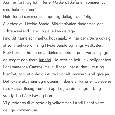
April er forår og tid til ferie. Måske påskeferie i sommerhus
med hele familien?
Hold ferie i sommerhus i april og deltag i den årlige
Sildefestival i Hvide Sande. Sildefestivalen finder sted den
sidste weekend i april og alle kan deltage.
Find dit næste sommerhus hos smark. Vi har det største udvalg
af sommerhuse omkring
Hvide Sande
og langs Vestkysten.
Prøv f.eks. at holde en anderledes ferie i april i vores dejlige
og meget populære
husbåd
. Ud over en helt unik beliggenhed
i charmerende Gammel Havn, finder I her al den luksus og
komfort, som et ophold i et traditionelt sommerhus vil give jer.
Det lokale akvarium og museum, Fiskeriets Hus er en oplevelse
i særklasse. Besøg museet i april og se de mange fisk og
skaldyr fra både hav og fjord.
Vi glæder os til at byde dig velkommen i april i et af vores
dejlige sommerhuse.