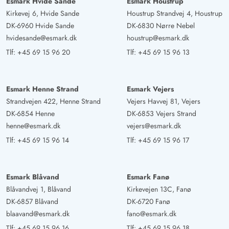
Esmark Hvide Sande
Esmark Houstrup
Kirkevej 6, Hvide Sande
Houstrup Strandvej 4, Houstrup
DK-6960 Hvide Sande
DK-6830 Nørre Nebel
hvidesande@esmark.dk
houstrup@esmark.dk
Tlf:
+45 69 15 96 20
Tlf:
+45 69 15 96 13
Esmark Henne Strand
Esmark Vejers
Strandvejen 422, Henne Strand
Vejers Havvej 81, Vejers
DK-6854 Henne
DK-6853 Vejers Strand
henne@esmark.dk
vejers@esmark.dk
Tlf:
+45 69 15 96 14
Tlf:
+45 69 15 96 17
Esmark Blåvand
Esmark Fanø
Blåvandvej 1, Blåvand
Kirkevejen 13C, Fanø
DK-6857 Blåvand
DK-6720 Fanø
blaavand@esmark.dk
fano@esmark.dk
Tlf:
+45 69 15 96 16
Tlf:
+45 69 15 96 18