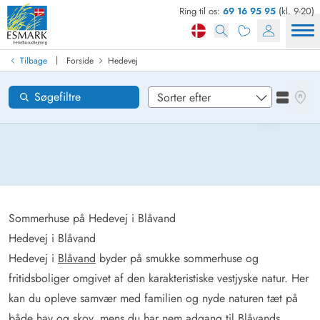
Ring til os:
69 16 95 95
(kl. 9-20)
Find sommerhus
Ankomst
|
Tilbage
Forside
Hedevej
Hedevej
Områder
Se kor
Søgefiltre
Se liste
Ønsker til huset
Nulstil
Loading...
Sommerhuse på Hedevej i Blåvand
Hedevej i Blåvand
Hedevej i
Blåvand
byder på smukke sommerhuse og
fritidsboliger omgivet af den karakteristiske vestjyske natur. Her
kan du opleve samvær med familien og nyde naturen tæt på
både hav og skov, mens du har nem adgang til Blåvands