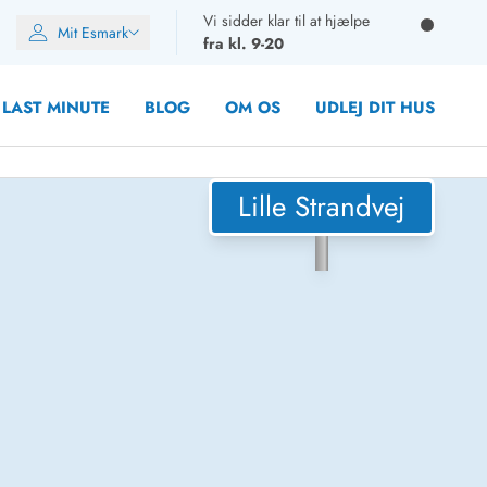
Vi sidder klar til at hjælpe
Mit Esmark
fra kl. 9-20
LAST MINUTE
BLOG
OM OS
UDLEJ DIT HUS
Lille Strandvej
oner
oner
oner
rupper)
en
ien
ien
n