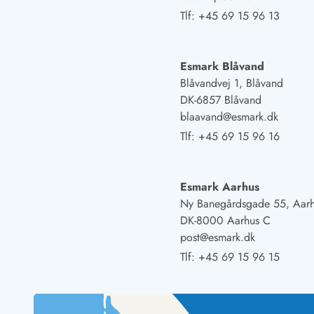
Fordele hos os
Tlf:
+45 69 15 96 13
Esmark Rejsecurity
Esmark KidsVIP
Esmark VIP: Fordele og rabataftaler
Esmark Blåvand
Prisgaranti
Blåvandvej 1, Blåvand
Ingen depositum
DK-6857 Blåvand
Gæsteanmeldelser
blaavand@esmark.dk
Gratis WiFi i ferieområdet
Tlf:
+45 69 15 96 16
Rabat
We love people!
Esmark Aarhus
Fritidsaktiviteter
Ny Banegårdsgade 55, Aar
Esmark VIP partnerfordele
DK-8000 Aarhus C
Esmark KidsVIP
post@esmark.dk
LEGOLAND® rabat
Ferie med børn
Tlf:
+45 69 15 96 15
Ferie med hund
Ferie ved stranden
Naturoplevelser