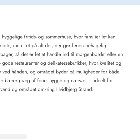
hyggelige fritids- og sommerhuse, hvor familier let kan
 Hede
dte, men tæt på alt det, der gør ferien behagelig. I
ig
er, så det er let at handle ind til morgenbordet eller en
re gode restauranter og delikatessebutikker, hvor kvalitet og
g
ge
e ved hånden, og området byder på muligheder for både
de
der bærer præg af ferie, hygge og nærvær – ideelt for
it
Blåvand og området omkring Hvidbjerg Strand.
and
sby