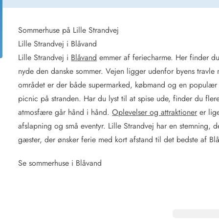
for 4 Personer
Sommerhuse i juleferien
for 6 Personer
Sommerhuse til nytår
for 8 Personer
Sommerhuse på Lille Strandvej
Lille Strandvej i Blåvand
de Sande
Sommerhuse i Søndervig
Lille Strandvej i
Blåvand
emmer af feriecharme. Her finder du 
 i Henne Strand
Sommerhuse i Lodbjerg
nyde den danske sommer. Vejen ligger udenfor byens travle mi
 i Ho
Sommerhuse i Nr. Lyngv
området er der både supermarked, købmand og en populær bag
i Houstrup
Sommerhuse på Rømø
picnic på stranden. Har du lyst til at spise ude, finder du fle
 i Houvig
Sommerhuse i Søndervi
å Holmsland Klit
Sommerhuse i Skodbjer
atmosfære går hånd i hånd.
Oplevelser og attraktioner
er lig
 på Holmsland
Sommerhuse i Thorsmin
afslapning og små eventyr. Lille Strandvej har en stemning, 
 i Hvide Sande
Sommerhuse i Vedersø Kl
gæster, der ønsker ferie med kort afstand til det bedste af 
 i Jegum
Sommerhuse i Vejers Str
 i Klegod
Sommerhuse i Vester Hu
Se sommerhuse i Blåvand
e hos os