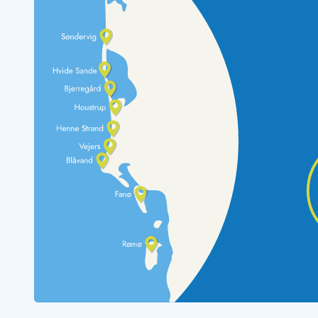
Rav - find det selv langs Vesterhavet
Indendørs legelande
Zoologiske haver og dyreparker
Sportsaktiviteter
Lystfiskeri på Vestkysten
Bowling
Minigolf i Vestjylland
Svømmehaller og badelande
Golfferie i sommerhus
Fitness og træning
Cykelferie
Rideskoler/Ponyridning
Surfing
Vandring langs Vestkysten
Vandski for hele familien
Sejlads langs Vestkysten
Kulturaktiviteter
Historiske museer
Kunstmuseer