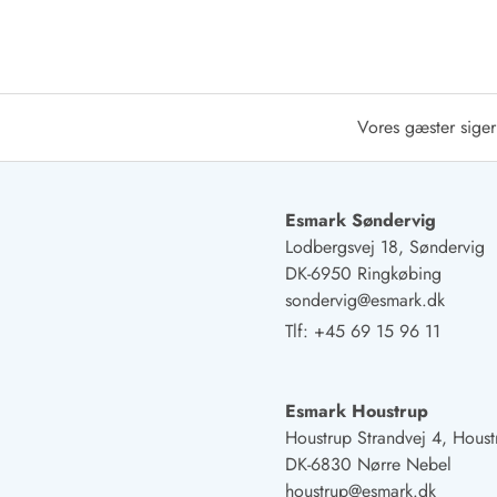
Afrejse
Sommerhus ABC
Booking FAQ
Forbrugsafregning (Strøm, vand...)
Vores gæster siger
Lån og lej
Pakkeliste
Rengøring
Gavekort
Esmark Søndervig
Book tidligt
Lodbergsvej 18, Søndervig
Lejebetingelser
DK-6950 Ringkøbing
Info
sondervig@esmark.dk
Vejret i Danmark
Tlf:
+45 69 15 96 11
Sæsontider
Baderegler
Naturbeskyttelse
Esmark Houstrup
Webcam
Houstrup Strandvej 4, Houst
Fotokonkurrence
DK-6830 Nørre Nebel
Kort
houstrup@esmark.dk