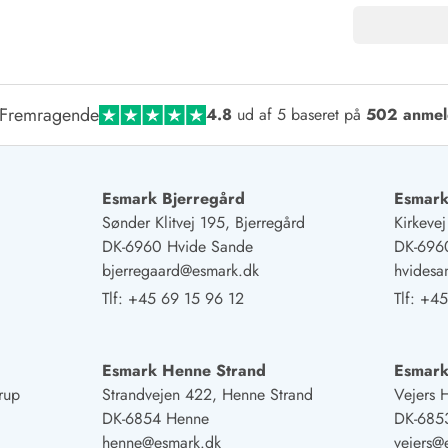
Fremragende
4.8
ud af 5 baseret på
502 anmel
Esmark Bjerregård
Esmark
Sønder Klitvej 195, Bjerregård
Kirkeve
DK-6960 Hvide Sande
DK-696
bjerregaard@esmark.dk
hvides
Tlf:
+45 69 15 96 12
Tlf:
+45
Esmark Henne Strand
Esmark
rup
Strandvejen 422, Henne Strand
Vejers 
DK-6854 Henne
DK-6853
henne@esmark.dk
vejers@