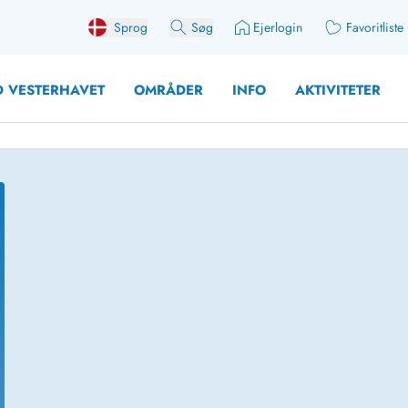
Sprog
Søg
Ejerlogin
Favoritliste
 VESTERHAVET
OMRÅDER
INFO
AKTIVITETER
 med søndagsskift
Sommerhuse for 10 pers
med plads til fangsten
Sommerhuse for 12 Pers
med aktivitetsrum
Sommerhuse for 14 Pers
med ladestation (elbil)
Store sommerhuse (for g
med brændeovn
Sommerhuse i påskeferi
erhuse
Sommerhuse i sommerfer
 med ydersæsonrabat
Sommerhuse i efterårsfer
for 2 personer
Sommerhuse i vinterferie