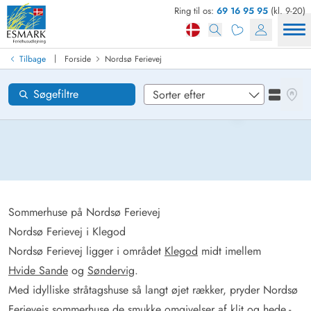
Ring til os:
69 16 95 95
(kl. 9-20)
Find sommerhus
Ankomst
|
Tilbage
Forside
Nordsø Ferievej
Nordsø Ferievej
Områder
Se kor
Søgefiltre
Se liste
Ønsker til huset
Nulstil
Loading...
Sommerhuse på Nordsø Ferievej
Nordsø Ferievej i Klegod
Nordsø Ferievej ligger i området
Klegod
midt imellem
Hvide Sande
og
Søndervig
.
Med idylliske stråtagshuse så langt øjet rækker, pryder Nordsø
Ferievejs sommerhuse de smukke omgivelser af klit og hede.-