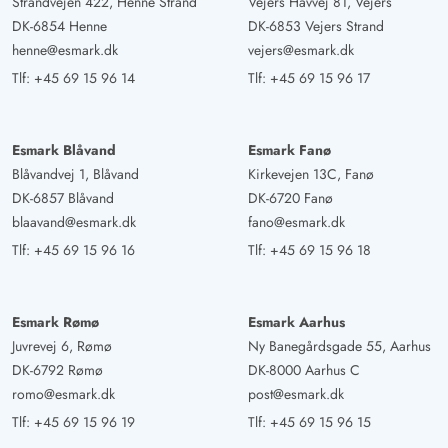
Strandvejen 422, Henne Strand
Vejers Havvej 81, Vejers
DK-6854 Henne
DK-6853 Vejers Strand
henne@esmark.dk
vejers@esmark.dk
Tlf:
+45 69 15 96 14
Tlf:
+45 69 15 96 17
Esmark Blåvand
Esmark Fanø
Blåvandvej 1, Blåvand
Kirkevejen 13C, Fanø
DK-6857 Blåvand
DK-6720 Fanø
blaavand@esmark.dk
fano@esmark.dk
Tlf:
+45 69 15 96 16
Tlf:
+45 69 15 96 18
Esmark Rømø
Esmark Aarhus
Juvrevej 6, Rømø
Ny Banegårdsgade 55, Aarhus
DK-6792 Rømø
DK-8000 Aarhus C
romo@esmark.dk
post@esmark.dk
Tlf:
+45 69 15 96 19
Tlf:
+45 69 15 96 15