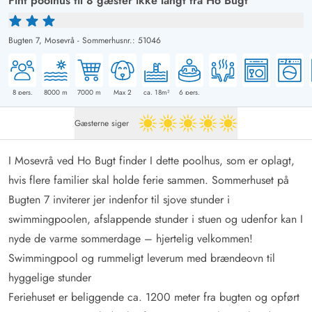
Fint poolhus til 8 gæster ikke langt fra Ho Bugt
Bugten 7,
Mosevrå
-
Sommerhusnr.: 51046
8
pers.
8000
m
7000
m
Max 2
ca. 18m²
6
pers.
Gæsterne siger
5 ud af 5
I
Mosevrå
ved Ho Bugt finder I dette poolhus, som er oplagt,
hvis flere familier skal holde ferie sammen. Sommerhuset på
Bugten 7 inviterer jer indenfor til sjove stunder i
swimmingpoolen, afslappende stunder i stuen og udenfor kan I
nyde de varme sommerdage – hjertelig velkommen!
Swimmingpool og rummeligt leverum med brændeovn til
hyggelige stunder
Feriehuset er beliggende ca. 1200 meter fra bugten og opført