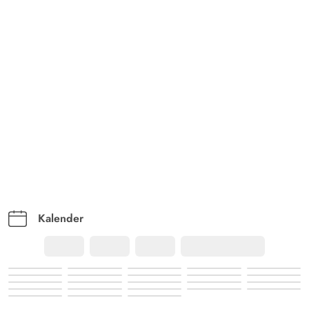
AI Oversat
(Se oprindelig)
For saunaen kunne der være en træskovl og en
træspand. Det gik dog også fint med en gryde fra
køkkenet.
Kalender