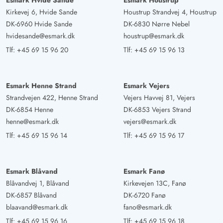
Esmark Hvide Sande
Esmark Houstrup
Kirkevej 6, Hvide Sande
Houstrup Strandvej 4, Houstrup
DK-6960 Hvide Sande
DK-6830 Nørre Nebel
hvidesande@esmark.dk
houstrup@esmark.dk
Tlf:
+45 69 15 96 20
Tlf:
+45 69 15 96 13
Esmark Henne Strand
Esmark Vejers
Strandvejen 422, Henne Strand
Vejers Havvej 81, Vejers
DK-6854 Henne
DK-6853 Vejers Strand
henne@esmark.dk
vejers@esmark.dk
Tlf:
+45 69 15 96 14
Tlf:
+45 69 15 96 17
Esmark Blåvand
Esmark Fanø
Blåvandvej 1, Blåvand
Kirkevejen 13C, Fanø
DK-6857 Blåvand
DK-6720 Fanø
blaavand@esmark.dk
fano@esmark.dk
Tlf:
+45 69 15 96 16
Tlf:
+45 69 15 96 18