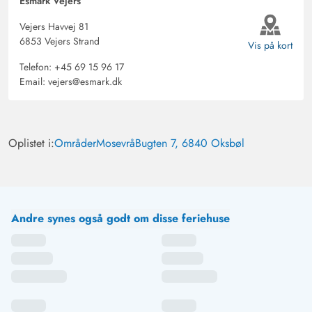
Esmark Vejers
Vejers Havvej 81
6853 Vejers Strand
Vis på kort
Telefon:
+45 69 15 96 17
Email:
vejers@esmark.dk
Oplistet i:
Områder
Mosevrå
Bugten 7, 6840 Oksbøl
Andre synes også godt om disse feriehuse