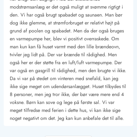
Udlejes ikke til ungdomsgrupper
modstrømsanlæg er det også muligt at svømme rigtigt i
den. Vi har også brugt spabadet og saunaen. Man bør
dog ikke glemme, at strømforbruget er relativt højt på
grund af poolen og spabadet. Men da der også bruges
en varmepumpe her, blev vi positivt overraskede. Om
man kun kan få huset varmt med den lille brændeovn,
tvivler jeg lidt på. Der var brænde til rådighed. Men
også her er der støtte fra en luft/luft varmepumpe. Der
var også en gasgrill til rådighed, men den brugte vi ikke.
Da vi var på stedet om vinteren med snefald, kan jeg
ikke sige meget om udendørsanlægget. Huset tilbydes til
8 personer, men jeg tror ikke, der bør være mere end 4
voksne. Børn kan sove og lege på første sal. Vi var
meget tilfredse med ferien i dette hus, vi kan ikke sige
noget negativt om det. Jeg kan kun anbefale det til alle.