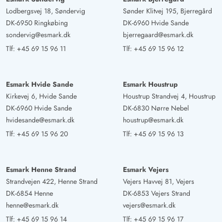
Lodbergsvej 18, Søndervig
Sønder Klitvej 195, Bjerregård
DK-6950 Ringkøbing
DK-6960 Hvide Sande
sondervig@esmark.dk
bjerregaard@esmark.dk
Tlf:
+45 69 15 96 11
Tlf:
+45 69 15 96 12
Esmark Hvide Sande
Esmark Houstrup
Kirkevej 6, Hvide Sande
Houstrup Strandvej 4, Houstrup
DK-6960 Hvide Sande
DK-6830 Nørre Nebel
hvidesande@esmark.dk
houstrup@esmark.dk
Tlf:
+45 69 15 96 20
Tlf:
+45 69 15 96 13
Esmark Henne Strand
Esmark Vejers
Strandvejen 422, Henne Strand
Vejers Havvej 81, Vejers
DK-6854 Henne
DK-6853 Vejers Strand
henne@esmark.dk
vejers@esmark.dk
Tlf:
+45 69 15 96 14
Tlf:
+45 69 15 96 17