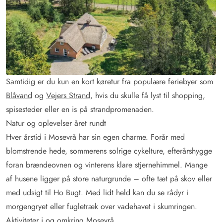
Samtidig er du kun en kort køretur fra populære feriebyer som
Blåvand
og
Vejers Strand
, hvis du skulle få lyst til shopping,
spisesteder eller en is på strandpromenaden.
Natur og oplevelser året rundt
Hver årstid i Mosevrå har sin egen charme. Forår med
blomstrende hede, sommerens solrige cykelture, efterårshygge
foran brændeovnen og vinterens klare stjernehimmel. Mange
af husene ligger på store naturgrunde – ofte tæt på skov eller
med udsigt til Ho Bugt. Med lidt held kan du se rådyr i
morgengryet eller fugletræk over vadehavet i skumringen.
Aktiviteter i og omkring Mosevrå