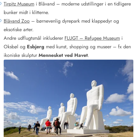
Tirpitz Museum
i Blåvand – moderne udstillinger i en tidligere
bunker midt i klitterne.
Blåvand Zoo
– børnevenlig dyrepark med klappedyr og
eksotiske arter.
Andre udflugtsmål inkluderer
FLUGT – Refugee Museum
i
Oksbøl og
Esbjerg
med kunst, shopping og museer – fx den
ikoniske skulptur
Mennesket ved Havet
.