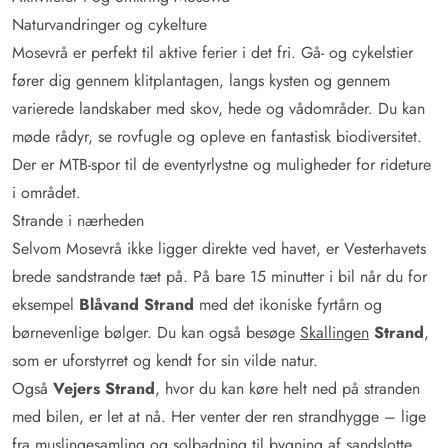
Naturvandringer og cykelture
Mosevrå er perfekt til aktive ferier i det fri. Gå- og cykelstier
fører dig gennem klitplantagen, langs kysten og gennem
varierede landskaber med skov, hede og vådområder. Du kan
møde rådyr, se rovfugle og opleve en fantastisk biodiversitet.
Der er MTB-spor til de eventyrlystne og muligheder for rideture
i området.
Strande i nærheden
Selvom Mosevrå ikke ligger direkte ved havet, er Vesterhavets
brede sandstrande tæt på. På bare 15 minutter i bil når du for
eksempel
Blåvand Strand
med det ikoniske fyrtårn og
børnevenlige bølger. Du kan også besøge
Skallingen
Strand
,
som er uforstyrret og kendt for sin vilde natur.
Også
Vejers Strand
, hvor du kan køre helt ned på stranden
med bilen, er let at nå. Her venter der ren strandhygge – lige
fra muslingesamling og solbadning til bygning af sandslotte.