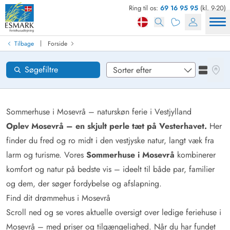
Ring til os:
69 16 95 95
(kl. 9-20)
Find sommerhus
Ankomst
|
Tilbage
Forside
Områder
Se kor
Søgefiltre
Se liste
Ønsker til huset
Nulstil
Sommerhuse i Mosevrå – naturskøn ferie i Vestjylland
Oplev Mosevrå – en skjult perle tæt på Vesterhavet.
Her
finder du fred og ro midt i den vestjyske natur, langt væk fra
Loading...
larm og turisme. Vores
Sommerhuse i Mosevrå
kombinerer
komfort og natur på bedste vis – ideelt til både par, familier
og dem, der søger fordybelse og afslapning.
Find dit drømmehus i Mosevrå
Scroll ned og se vores aktuelle oversigt over ledige feriehuse i
Mosevrå – med priser og tilgængelighed. Når du har fundet