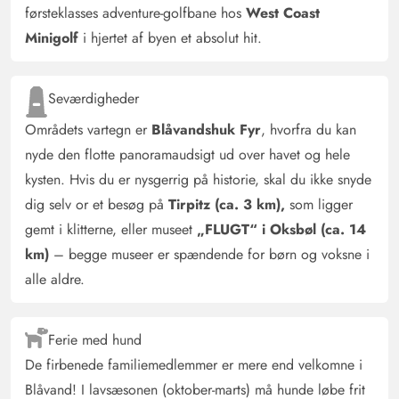
førsteklasses adventure-golfbane hos
West Coast
Minigolf
i hjertet af byen et absolut hit.
Seværdigheder
Områdets vartegn er
Blåvandshuk Fyr
, hvorfra du kan
nyde den flotte panoramaudsigt ud over havet og hele
kysten. Hvis du er nysgerrig på historie, skal du ikke snyde
dig selv or et besøg på
Tirpitz (ca. 3 km),
som ligger
gemt i klitterne, eller museet
„FLUGT“ i Oksbøl (ca. 14
km)
– begge museer er spændende for børn og voksne i
alle aldre.
Ferie med hund
De firbenede familiemedlemmer er mere end velkomne i
Blåvand! I lavsæsonen (oktober-marts) må hunde løbe frit