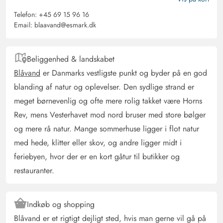
Telefon:
+45 69 15 96 16
Christian Sabelhaus
Email:
blaavand@esmark.dk
4.5 ud af 5
4.5 ud af 5
4.5 out of 5
26/09/2024
Deutschland
AI Oversat
(Se oprindelig)
Beliggenhed & landskabet
Sommerhus med typisk dansk charme.
Blåvand
er Danmarks vestligste punkt og byder på en god
blanding af natur og oplevelser. Den sydlige strand er
meget børnevenlig og ofte mere rolig takket være Horns
Rev, mens Vesterhavet mod nord bruser med store bølger
og mere rå natur. Mange sommerhuse ligger i flot natur
med hede, klitter eller skov, og andre ligger midt i
feriebyen, hvor der er en kort gåtur til butikker og
restauranter.
Indkøb og shopping
Blåvand er et rigtigt dejligt sted, hvis man gerne vil gå på