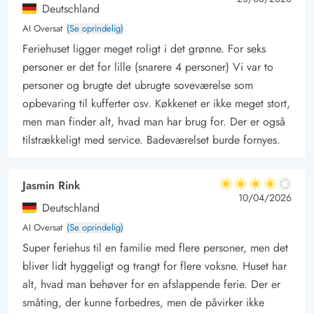
Deutschland
AI Oversat
(Se oprindelig)
Feriehuset ligger meget roligt i det grønne. For seks
personer er det for lille (snarere 4 personer) Vi var to
personer og brugte det ubrugte soveværelse som
opbevaring til kufferter osv. Køkkenet er ikke meget stort,
men man finder alt, hvad man har brug for. Der er også
tilstrækkeligt med service. Badeværelset burde fornyes.
Jasmin Rink
4 ud af 5
4 ud af 5
4 out of 5
10/04/2026
Deutschland
AI Oversat
(Se oprindelig)
Super feriehus til en familie med flere personer, men det
bliver lidt hyggeligt og trangt for flere voksne. Huset har
alt, hvad man behøver for en afslappende ferie. Der er
småting, der kunne forbedres, men de påvirker ikke