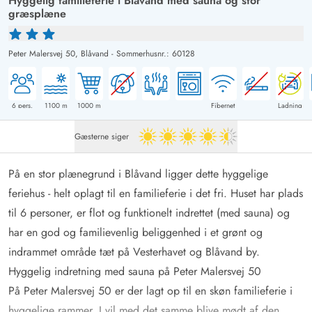
Hyggelig familieferie i Blåvand med sauna og stor
græsplæne
Peter Malersvej 50,
Blåvand
-
Sommerhusnr.: 60128
6
pers.
1100
m
1000
m
Fibernet
Ladning
Gæsterne siger
4.5 ud af 5
På en stor plænegrund i Blåvand ligger dette hyggelige
feriehus - helt oplagt til en familieferie i det fri. Huset har plads
til 6 personer, er flot og funktionelt indrettet (med sauna) og
har en god og familievenlig beliggenhed i et grønt og
indrammet område tæt på Vesterhavet og Blåvand by.
Hyggelig indretning med sauna på Peter Malersvej 50
På Peter Malersvej 50 er der lagt op til en skøn familieferie i
hyggelige rammer. I vil med det samme blive mødt af den