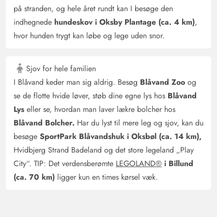
på stranden, og hele året rundt kan I besøge den
indhegnede
hundeskov i Oksby Plantage (ca. 4 km)
,
hvor hunden trygt kan løbe og lege uden snor.
Sjov for hele familien
I Blåvand keder man sig aldrig. Besøg
Blåvand Zoo
og
se de flotte hvide løver, støb dine egne lys hos
Blåvand
Lys
eller se, hvordan man laver lækre bolcher hos
Blåvand Bolcher.
Har du lyst til mere leg og sjov, kan du
besøge
SportPark Blåvandshuk i Oksbøl (ca. 14 km),
Hvidbjerg Strand Badeland og det store legeland „Play
City“. TIP: Det verdensberømte
LEGOLAND®
i Billund
(ca. 70 km)
ligger kun en times kørsel væk.