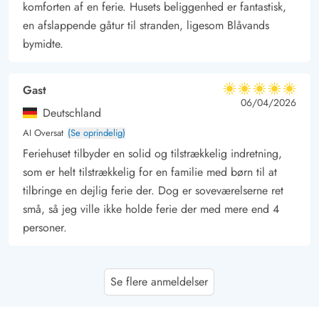
komforten af en ferie. Husets beliggenhed er fantastisk,
en afslappende gåtur til stranden, ligesom Blåvands
bymidte.
Gast
5 ud af 5
5 ud af 5
5 out of 5
06/04/2026
Deutschland
AI Oversat
(Se oprindelig)
Feriehuset tilbyder en solid og tilstrækkelig indretning,
som er helt tilstrækkelig for en familie med børn til at
tilbringe en dejlig ferie der. Dog er soveværelserne ret
små, så jeg ville ikke holde ferie der med mere end 4
personer.
Gast
3.5 ud af 5
Se flere anmeldelser
3.5 ud af 5
3.5 out of 5
04/01/2026
Deutschland
AI Oversat
(Se oprindelig)