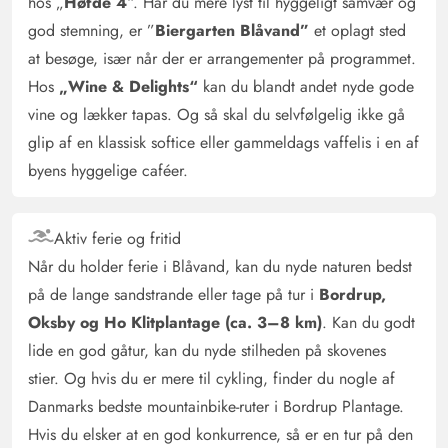
hos „
Høfde 4
“. Har du mere lyst til hyggeligt samvær og
god stemning, er ”
Biergarten Blåvand”
et oplagt sted
at besøge, især når der er arrangementer på programmet.
Hos
„Wine & Delights“
kan du blandt andet nyde gode
vine og lækker tapas. Og så skal du selvfølgelig ikke gå
glip af en klassisk softice eller gammeldags vaffelis i en af
byens hyggelige caféer.
Aktiv ferie og fritid
Når du holder ferie i Blåvand, kan du nyde naturen bedst
på de lange sandstrande eller tage på tur i
Bordrup,
Oksby og Ho Klitplantage (ca. 3–8 km)
. Kan du godt
lide en god gåtur, kan du nyde stilheden på skovenes
stier. Og hvis du er mere til cykling, finder du nogle af
Danmarks bedste mountainbike-ruter i Bordrup Plantage.
Hvis du elsker at en god konkurrence, så er en tur på den