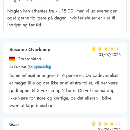
ungerne få lov til at lege, mens I slapper af og ser til fra
Nøglen kan afhentes fra kl. 15.00, men vi udleverer den
liggestolene, eller hele familien kan tage et spil bold i det
også gerne tidligere på dagen, hvis feriehuset er klar til
gode vejr.
indflytning før tid.
Både det brusende Vesterhav og Blåvands charmerende
bymidte ligger inden for rækkevidde, og der er masser - og
alsidige - aktiviteter for hele familien. Gå en tur langs vandet,
Susanne Overkamp
4.5 ud af 5
4.5 ud af 5
4.5 out of 5
04/07/2026
udforsk den spændende ferieby eller tag børnene med i
Deutschland
Blåvand Zoo. Her er der noget for enhver smag.
AI Oversat
(Se oprindelig)
Sommerhuset er angivet til 6 personer. Da badeværelset
er meget lille og der ikke er et ekstra toilet, vil det være
godt egnet til 2 voksne og 2 børn. De voksne må dog
ikke være for store og kraftige, da det ellers vil blive
svært at tage brusebad.
Gast
4 ud af 5
4 ud af 5
4 out of 5
23/06/2026