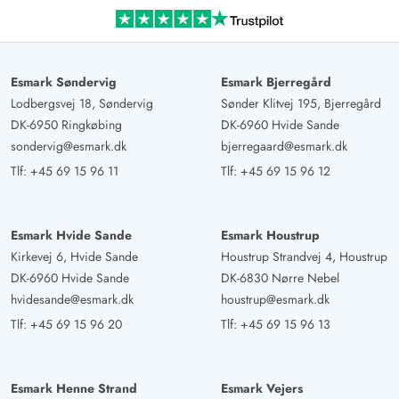
Esmark Søndervig
Esmark Bjerregård
Lodbergsvej 18, Søndervig
Sønder Klitvej 195, Bjerregård
DK-6950 Ringkøbing
DK-6960 Hvide Sande
sondervig@esmark.dk
bjerregaard@esmark.dk
Tlf:
+45 69 15 96 11
Tlf:
+45 69 15 96 12
Esmark Hvide Sande
Esmark Houstrup
Kirkevej 6, Hvide Sande
Houstrup Strandvej 4, Houstrup
DK-6960 Hvide Sande
DK-6830 Nørre Nebel
hvidesande@esmark.dk
houstrup@esmark.dk
Tlf:
+45 69 15 96 20
Tlf:
+45 69 15 96 13
Esmark Henne Strand
Esmark Vejers