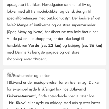
opdagelse i butikker. Hovedgaden summer af liv og
lokker med alt fra modebutikker og dansk design til
specialforretninger med outdoor-udstyr. Det bedste af det
hele? Mange af butikkerne og de store supermarkeder
(Spar, Meny og Netto) har åbent næsten hele året rundt.
Vil du på en lille shoppetyr, er der ikke langt til
handelsbyen
Varde (ca. 22 km)
og
Esbjerg
(ca. 36 km)
med Danmarks længste gågade og det store
shoppingcenter “Broen”.
Restauranter og caféer
I Blåvand er der madoplevelser for en hver smag. Du kan
for eksempel nyde friskfanget fisk hos „
Blåvand
Fiskerestaurant
“, finde spændende specialiteter hos
„
Hr. Skov
“ eller nyde en middag med udsigt over havet