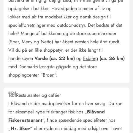
Blåvand er et rigtigt dejligt sted, hvis man gerne vil gå på
opdagelse i butikker. Hovedgaden summer af liv og
Gerry Garm
5 ud af 5
5 ud af 5
5 out of 5
12/09/2025
lokker med alt fra modebutikker og dansk design til
Deutschland
specialforretninger med outdoor-udstyr. Det bedste af det
AI Oversat
(Se oprindelig)
hele? Mange af butikkerne og de store supermarkeder
Vi følte os straks hjemme. Fantastisk køkkenudstyr,
(Spar, Meny og Netto) har åbent næsten hele året rundt.
fremragende underholdningsmuligheder i dårligt vejr.
Vil du på en lille shoppetyr, er der ikke langt til
Whirlpool og sauna meget rene og fungerede perfekt.
handelsbyen
Varde (ca. 22 km)
og
Esbjerg
(ca. 36 km)
Fantastisk, rolig og ugeneret beliggenhed. Stabilt Wi-Fi.
Vi kommer gerne igen…
med Danmarks længste gågade og det store
shoppingcenter “Broen”.
Jürgen Frank
5 ud af 5
5 ud af 5
5 out of 5
03/09/2025
Deutschland
Restauranter og caféer
I Blåvand er der madoplevelser for en hver smag. Du kan
AI Oversat
(Se oprindelig)
for eksempel nyde friskfanget fisk hos „
Blåvand
Dette er et meget rent hus beliggende centralt, som trods
sin beliggenhed har en rummelig, rolig have.
Fiskerestaurant
“, finde spændende specialiteter hos
Inddelingen er meget praktisk og sikrer rolige,
„
Hr. Skov
“ eller nyde en middag med udsigt over havet