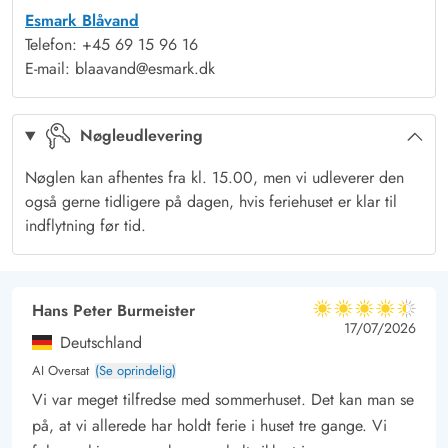
Esmark Blåvand
flere feriehighlights. Ud over at være udstyret med masser af
Telefon: +45 69 15 96 16
gode havemøbler, liggestole og en grill, står her også et stort,
E-mail: blaavand@esmark.dk
udendørs spabad, hvor I kan nyde nogle skønne wellness-
stunder under åben himmel. I forlængelse af terrassen finder I
Nøgleudlevering
desuden den lækre saunahytte, legeredskaber til børnene og
trampolin.
Nøglen kan afhentes fra kl. 15.00, men vi udleverer den
Kun 500 meter til Blåvands centrum og få minutters kørsel til
også gerne tidligere på dagen, hvis feriehuset er klar til
Vesterhavet
indflytning før tid.
Med ferieadresse på Vandflodvej kommer I til at bo både
roligt, naturskønt og centrumsnært. Der er blot 500 meter fra
sommerhuset til Blåvands centrum, hvor I kan klare dagens
Hans Peter Burmeister
4.5 ud af 5
4.5 ud af 5
4.5 out of 5
17/07/2026
indkøb, spise frokost på en af de hyggelige caféer eller ose i
Deutschland
de små forretninger.
AI Oversat
(Se oprindelig)
Blåvands rene badestrand ligger også kun et par minutters
Vi var meget tilfredse med sommerhuset. Det kan man se
kørsel fra jeres sommerhus og indbyder til forfriskende gåture
på, at vi allerede har holdt ferie i huset tre gange. Vi
langs vandkanten – og måske en lille dukkert på en varm