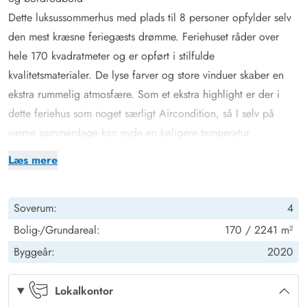
Dette luksussommerhus med plads til 8 personer opfylder selv
den mest kræsne feriegæsts drømme. Feriehuset råder over
hele 170 kvadratmeter og er opført i stilfulde
kvalitetsmaterialer. De lyse farver og store vinduer skaber en
ekstra rummelig atmosfære. Som et ekstra highlight er der i
dette feriehus som noget særligt Aircondition, så I selv på
varme sommerdage kan nyde en køligere temperatur.
Den moderne indretning rummer noget for enhver smag. I
Læs mere
stuehjørnet kan I slappe af med en god bog foran den
knitrende brændeovn, imens de konkurrenceglade feriegæster
Soverum:
4
kan slå sig løs i aktivitetsrummet, der ligger i forlængelse af
stuen. Her finder I både med et 7 fods store billardbord,
Bolig-/Grundareal:
170 / 2241 m²
airhockey og bordfodbold.
Byggeår:
2020
Lækker delvis overdækket terrasse terrasse med udendørs
spabad og saunahytte
Lokalkontor
Den store, delvist overdækkede og terrasse gemmer på endnu