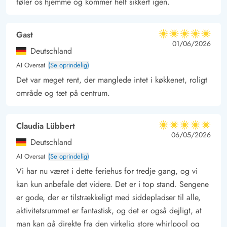
føler os hjemme og kommer helt sikkert igen.
solskinsdag?
Gast
5 ud af 5
5 ud af 5
5 out of 5
01/06/2026
Deutschland
AI Oversat
(Se oprindelig)
Det var meget rent, der manglede intet i køkkenet, roligt
område og tæt på centrum.
Claudia Lübbert
5 ud af 5
5 ud af 5
5 out of 5
06/05/2026
Deutschland
AI Oversat
(Se oprindelig)
Vi har nu været i dette feriehus for tredje gang, og vi
kan kun anbefale det videre. Det er i top stand. Sengene
er gode, der er tilstrækkeligt med siddepladser til alle,
aktivitetsrummet er fantastisk, og det er også dejligt, at
man kan gå direkte fra den virkelig store whirlpool og