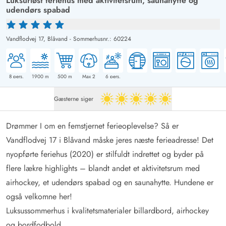
Luksuriøst feriehus med aktivitetsrum, saunahytte og
udendørs spabad
Vandflodvej 17,
Blåvand
-
Sommerhusnr.: 60224
8
pers.
1900
m
500
m
Max 2
6
pers.
Gæsterne siger
5 ud af 5
Drømmer I om en femstjernet ferieoplevelse? Så er
Vandflodvej 17 i Blåvand måske jeres næste ferieadresse! Det
nyopførte feriehus (2020) er stilfuldt indrettet og byder på
flere lækre highlights – blandt andet et aktivitetsrum med
airhockey, et udendørs spabad og en saunahytte. Hundene er
også velkomne her!
Luksussommerhus i kvalitetsmaterialer billardbord, airhockey
og bordfodbold