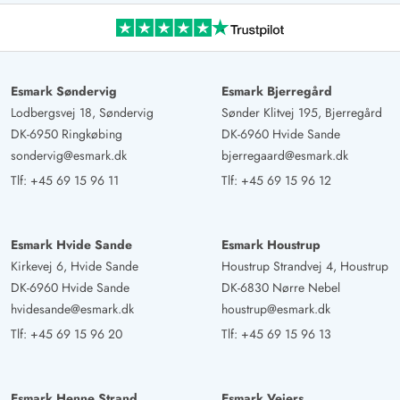
AI Oversat
(Se oprindelig)
Meget flot møbleret sommerhus i perfekt rolig
beliggenhed men stadig nær byen.
Esmark Søndervig
Esmark Bjerregård
Lodbergsvej 18, Søndervig
Sønder Klitvej 195, Bjerregård
Sabine Kluwe
5 ud af 5
DK-6950 Ringkøbing
DK-6960 Hvide Sande
5 ud af 5
5 out of 5
14/10/2024
Deutschland
sondervig@esmark.dk
bjerregaard@esmark.dk
AI Oversat
(Se oprindelig)
Tlf:
+45 69 15 96 11
Tlf:
+45 69 15 96 12
Constanze & Mikaels sommerhus er et af de smukkeste
og reneste huse, vi nogensinde har lejet. Fantastisk
Esmark Hvide Sande
Esmark Houstrup
rumfordeling til to familier og takket være spilleværelset
Kirkevej 6, Hvide Sande
Houstrup Strandvej 4, Houstrup
også masser af plads og underholdning til de yngste. På
DK-6960 Hvide Sande
DK-6830 Nørre Nebel
grunden og i whirlpoolen kunne vi også rigtig boltre os.
hvidesande@esmark.dk
houstrup@esmark.dk
Vi kommer gerne igen!
Tlf:
+45 69 15 96 20
Tlf:
+45 69 15 96 13
Julia Böttcher
5 ud af 5
5 ud af 5
5 out of 5
10/10/2024
Esmark Henne Strand
Esmark Vejers