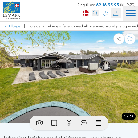
Ring til os:
69 16 95 95
(kl. 9-20)
|
Tilbage
Forside
Luksuriøst feriehus med aktivitetsrum, saunahytte og ude
1 / 53