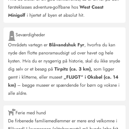
Simone Boin
4.5 ud af 5
førsteklasses adventure-golfbane hos
West Coast
4.5 ud af 5
4.5 out of 5
14/04/2025
Deutschland
Minigolf
i hjertet af byen et absolut hit.
AI Oversat
(Se oprindelig)
Vi har rejst til Blavand i mange år. Altid på jagt efter
Seværdigheder
"vores yndlingshus". Nu har vi fundet det. Vi var der for
fjerde gang i huset og elsker det. Det er hyggeligt, stort
Områdets vartegn er
Blåvandshuk Fyr
, hvorfra du kan
nok, topudstyret og altid meget velholdt. Vi føler os
nyde den flotte panoramaudsigt ud over havet og hele
meget godt tilpas og kommer gerne igen.
kysten. Hvis du er nysgerrig på historie, skal du ikke snyde
dig selv or et besøg på
Tirpitz (ca. 3 km),
som ligger
gemt i klitterne, eller museet
„FLUGT“ i Oksbøl (ca. 14
Katja Krake
5 ud af 5
5 ud af 5
5 out of 5
05/04/2025
km)
– begge museer er spændende for børn og voksne i
Deutschland
alle aldre.
AI Oversat
(Se oprindelig)
Feriehuset er meget kærligt indrettet og har en perfekt
beliggenhed ... Billederne er meget gode, og det er
Ferie med hund
nøjagtigt beskrevet ... Alt var perfekt... Ved
De firbenede familiemedlemmer er mere end velkomne i
billardbordet er der kun to køer Ved de andre to
Blåvand! I lavsæsonen (oktober-marts) må hunde løbe frit