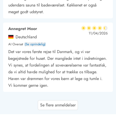
udendørs sauna til badeværelset. Køkkenet er også
meget godt udstyret.
Annegret Moor
4.5 ud af 5
4.5 ud af 5
4.5 out of 5
11/04/2026
Deutschland
AI Oversat
(Se oprindelig)
Det var vores første rejse til Danmark, og vi var
begejstrede for huset. Der manglede intet i indretningen.
Vi synes, at fordelingen af soveværelserne var fantastisk,
da vi altid havde mulighed for at trække os tilbage.
Haven var drømmen for vores børn at lege og tumle i.
Vi kommer gerne igen.
Jörg Bischoff
5 ud af 5
Se flere anmeldelser
5 ud af 5
5 out of 5
30/03/2026
Deutschland