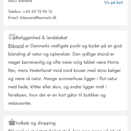
6857 Blåvand
Vis på kort
Björn Leinemann
Telefon:
+45 69 15 96 16
5 ud af 5
5 ud af 5
5 out of 5
30/09/2025
Email:
blaavand@esmark.dk
Deutschland
AI Oversat
(Se oprindelig)
Beliggenhed & landskabet
Feriehuset er meget kærligt indrettet, meget rent og
tilbyder alt, hvad man har brug for til en vidunderlig
Blåvand
er Danmarks vestligste punkt og byder på en god
ferie i Danmark. Det har en smuk, ugenert have, der
blanding af natur og oplevelser. Den sydlige strand er
giver alt for at kunne tilbringe en fantastisk ferie med
meget børnevenlig og ofte mere rolig takket være Horns
familie med børn og hunde eller kun med venner.
Rev, mens Vesterhavet mod nord bruser med store bølger
og mere rå natur. Mange sommerhuse ligger i flot natur
med hede, klitter eller skov, og andre ligger midt i
Gast
5 ud af 5
5 ud af 5
5 out of 5
20/09/2025
feriebyen, hvor der er en kort gåtur til butikker og
Deutschland
restauranter.
AI Oversat
(Se oprindelig)
Et moderne hyggeligt hus med meget komfort. Noget for
alle: spil, spa og ro.
Indkøb og shopping