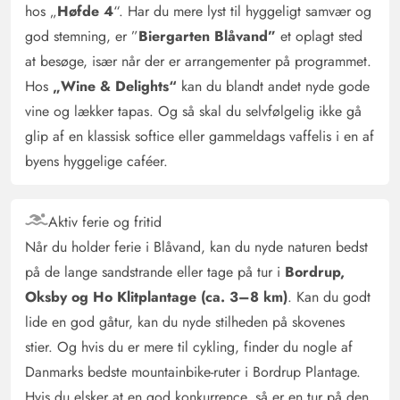
afsidesliggende soveværelser.
hos „
Høfde 4
“. Har du mere lyst til hyggeligt samvær og
god stemning, er ”
Biergarten Blåvand”
et oplagt sted
at besøge, især når der er arrangementer på programmet.
Jana Schlichting
4.5 ud af 5
4.5 ud af 5
4.5 out of 5
18/08/2025
Hos
„Wine & Delights“
kan du blandt andet nyde gode
Deutschland
vine og lækker tapas. Og så skal du selvfølgelig ikke gå
AI Oversat
(Se oprindelig)
glip af en klassisk softice eller gammeldags vaffelis i en af
Huset er opdelt som 2 lejligheder, hvilket giver en smule
byens hyggelige caféer.
privatliv. De enkelte værelser har en god størrelse, og
hele huset er meget rummeligt - som på billederne. Det
var meget rent, og vi følte os godt tilpas :)
Aktiv ferie og fritid
Når du holder ferie i Blåvand, kan du nyde naturen bedst
Elke Kripke
på de lange sandstrande eller tage på tur i
Bordrup,
5 ud af 5
5 ud af 5
5 out of 5
10/06/2025
Oksby og Ho Klitplantage (ca. 3–8 km)
. Kan du godt
Deutschland
lide en god gåtur, kan du nyde stilheden på skovenes
AI Oversat
(Se oprindelig)
stier. Og hvis du er mere til cykling, finder du nogle af
Et par teskefulde mere 3a e0f
Danmarks bedste mountainbike-ruter i Bordrup Plantage.
Hvis du elsker at en god konkurrence, så er en tur på den