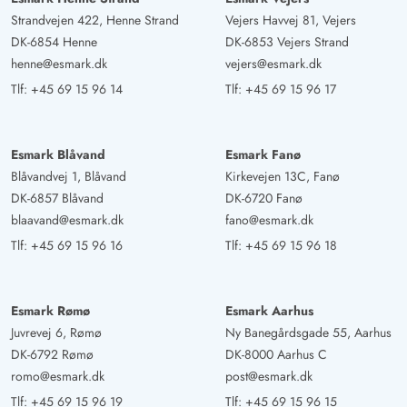
Deutschland
Strandvejen 422, Henne Strand
Vejers Havvej 81, Vejers
AI Oversat
(Se oprindelig)
DK-6854 Henne
DK-6853 Vejers Strand
Fantastisk lyst hus. Sauna/ Whirlpool/ Billard/
henne@esmark.dk
vejers@esmark.dk
Bordfodbold/ Airhockey fungerede upåklageligt...ikke
Tlf:
+45 69 15 96 14
Tlf:
+45 69 15 96 17
altid en selvfølge. Fantastisk rolig beliggenhed. Perfekt
til 2 familier!
Esmark Blåvand
Esmark Fanø
Blåvandvej 1, Blåvand
Kirkevejen 13C, Fanø
Gunda Westphal
5 ud af 5
DK-6857 Blåvand
DK-6720 Fanø
5 ud af 5
5 out of 5
28/09/2024
Deutschland
blaavand@esmark.dk
fano@esmark.dk
AI Oversat
(Se oprindelig)
Tlf:
+45 69 15 96 16
Tlf:
+45 69 15 96 18
Et meget kærligt indrettet sommerhus i en fantastisk
beliggenhed. Stranden og indkøbsmuligheder er inden
Esmark Rømø
Esmark Aarhus
for gåafstand. Det er meget smukt og roligt beliggende
Juvrevej 6, Rømø
Ny Banegårdsgade 55, Aarhus
og mangler intet. Der er en fantastisk udendørs pool og
DK-6792 Rømø
DK-8000 Aarhus C
legefaciliteter, mens der indendørs er aktiviteter som
romo@esmark.dk
post@esmark.dk
billard, bordtennis og airhockey. Et gennemført
Tlf:
+45 69 15 96 19
Tlf:
+45 69 15 96 15