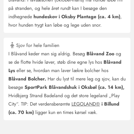
mangler der gummidutter eller noget lignende... Men det
på stranden, og hele året rundt kan I besøge den
gik alligevel ... Det er et meget smukt hus ... Har været
indhegnede
hundeskov i Oksby Plantage (ca. 4 km)
,
flere gange i Blavand... Og har aldrig haft et så perfekt
hvor hunden trygt kan løbe og lege uden snor.
hus ... Total kærligt indrettet... Det kunne vi godt lide
Sjov for hele familien
Anke Nagel
5 ud af 5
5 ud af 5
5 out of 5
22/03/2025
I Blåvand keder man sig aldrig. Besøg
Blåvand Zoo
og
Deutschland
se de flotte hvide løver, støb dine egne lys hos
Blåvand
AI Oversat
(Se oprindelig)
Lys
eller se, hvordan man laver lækre bolcher hos
Hjertelig velkomst og et hus til velvære
Blåvand Bolcher.
Har du lyst til mere leg og sjov, kan du
besøge
SportPark Blåvandshuk i Oksbøl (ca. 14 km),
Heino Kruse
5 ud af 5
Hvidbjerg Strand Badeland og det store legeland „Play
5 ud af 5
5 out of 5
09/03/2025
Deutschland
City“. TIP: Det verdensberømte
LEGOLAND®
i Billund
AI Oversat
(Se oprindelig)
(ca. 70 km)
ligger kun en times kørsel væk.
Et super velindrettet hus. Alt er komplet, og der mangler
ikke noget.