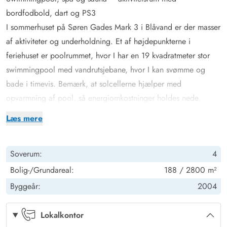
bordfodbold, dart og PS3
I sommerhuset på Søren Gades Mark 3 i Blåvand er der masser
af aktiviteter og underholdning. Et af højdepunkterne i
feriehuset er poolrummet, hvor I har en 19 kvadratmeter stor
swimmingpool med vandrutsjebane, hvor I kan svømme og
bade i timevis. Bemærk, at solcellerne hjælper med
opvarmning af pool, så energiomkostninger holdes nede.
I poolrummet er der også et dejligt spabad med plads til 6
Læs mere
personer, der står klar til at forkæle jer med afslapning i det
varme, boblende vand. Fra poolrummet kan I også træde ind i
Soverum:
4
den lækre sauna, der også har dampfunktion, hvor I kan
slappe af og komme helt ned i gear. Derudover er der også
Bolig-/Grundareal:
188 / 2800 m²
adgang til et badeværelse fra poolrummet.
Byggeår:
2004
Et andet højdepunkt i sommerhuset finder I i annekset, hvor der
er et aktivitetsrum. Her kan I både spille bordfodbold, dart og
Lokalkontor
PS3 – I vil uden tvivl tilbringe mange underholdende timer