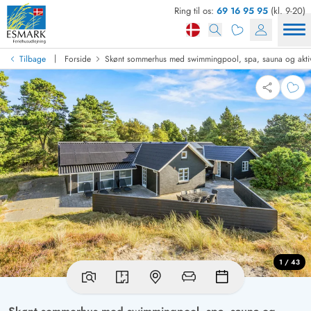
Ring til os:
69 16 95 95
(kl. 9-20)
|
Tilbage
Forside
Skønt sommerhus med swimmingpool, spa, sauna og aktiv
1 / 43