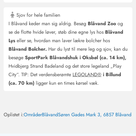
Dennis Brunke
4.5 ud af 5
Sjov for hele familien
4.5 ud af 5
4.5 out of 5
02/03/2025
Deutschland
I Blåvand keder man sig aldrig. Besøg
Blåvand Zoo
og
AI Oversat
(Se oprindelig)
se de flotte hvide løver, støb dine egne lys hos
Blåvand
Dejligt hus i rolig beliggenhed. Meget flot poolområde.
Lys
eller se, hvordan man laver lækre bolcher hos
1 soveværelse er meget stort, og det andet er meget lille.
Blåvand Bolcher.
Har du lyst til mere leg og sjov, kan du
Men det er fuldt tilstrækkeligt til at sove i.
besøge
SportPark Blåvandshuk i Oksbøl (ca. 14 km),
Hvidbjerg Strand Badeland og det store legeland „Play
Gast
City“. TIP: Det verdensberømte
LEGOLAND®
i Billund
4.5 ud af 5
4.5 ud af 5
4.5 out of 5
24/02/2025
Deutschland
(ca. 70 km)
ligger kun en times kørsel væk.
AI Oversat
(Se oprindelig)
Vi var meget tilfredse. Det var rent og hyggeligt.
Spaområdet er fremragende. Vi havde problemer med
Oplistet i:
Områder
Blåvand
Søren Gades Mark 3, 6857 Blåvand
gulvvarmen. Dette havde vi rapporteret, og inden for 1
time kom den venlige tekniker "Jens" og løste problemet.
Området udenfor ved terrassen har stadig lidt potentiale