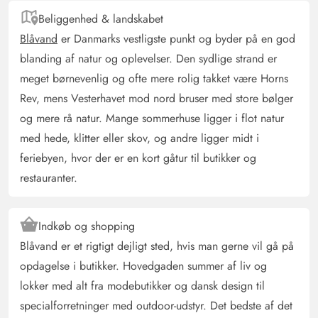
rent. Huset har en super opdeling mellem wellness-/spise-
Beliggenhed & landskabet
og opholds- samt soveområde. Vi ville helt sikkert booke
Blåvand
er Danmarks vestligste punkt og byder på en god
huset igen.
blanding af natur og oplevelser. Den sydlige strand er
meget børnevenlig og ofte mere rolig takket være Horns
Rev, mens Vesterhavet mod nord bruser med store bølger
Ralf Edenharter
4 ud af 5
4 ud af 5
4 out of 5
16/06/2025
og mere rå natur. Mange sommerhuse ligger i flot natur
Deutschland
med hede, klitter eller skov, og andre ligger midt i
AI Oversat
(Se oprindelig)
feriebyen, hvor der er en kort gåtur til butikker og
Alt var perfekt, bortset fra den ovennævnte mængde
restauranter.
Reparér bordfodboldspillet, få fjernsynene til at virke, så
alt fungerer. Alle spillekonsoller osv. og tv-kanaler var
kun tre stykker, og danske 99. For tyske feriegæster
Indkøb og shopping
utilfredsstillende.
Blåvand er et rigtigt dejligt sted, hvis man gerne vil gå på
opdagelse i butikker. Hovedgaden summer af liv og
Caroline Mariboe
lokker med alt fra modebutikker og dansk design til
3.5 ud af 5
3.5 ud af 5
3.5 out of 5
08/06/2025
specialforretninger med outdoor-udstyr. Det bedste af det
Danmark