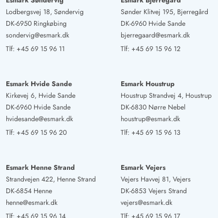
Esmark Søndervig
Esmark Bjerregård
Lodbergsvej 18, Søndervig
Sønder Klitvej 195, Bjerregård
Gast
DK-6950 Ringkøbing
DK-6960 Hvide Sande
4.5 ud af 5
4.5 ud af 5
4.5 out of 5
07/10/2024
sondervig@esmark.dk
bjerregaard@esmark.dk
Deutschland
Tlf:
+45 69 15 96 11
Tlf:
+45 69 15 96 12
AI Oversat
(Se oprindelig)
Dejligt hyggeligt feriehus med mange højdepunkter til
afslapning, velvære og sjov. Velgennemtænkt, moderne
Esmark Hvide Sande
Esmark Houstrup
boligkoncept. Super kundeservice og meget høflig,
Kirkevej 6, Hvide Sande
Houstrup Strandvej 4, Houstrup
anerkendende behandling. De vigtigste tips, oplysninger
DK-6960 Hvide Sande
DK-6830 Nørre Nebel
og anbefalinger er hurtigt at finde. Man føler sig tryg og
hvidesande@esmark.dk
houstrup@esmark.dk
godt taget hånd om.
Tlf:
+45 69 15 96 20
Tlf:
+45 69 15 96 13
Gabi Sewing
4.5 ud af 5
4.5 ud af 5
4.5 out of 5
23/09/2024
Esmark Henne Strand
Esmark Vejers
Deutschland
Strandvejen 422, Henne Strand
Vejers Havvej 81, Vejers
AI Oversat
(Se oprindelig)
DK-6854 Henne
DK-6853 Vejers Strand
Huset er i god stand. Ingen mug i poolen og badet.
henne@esmark.dk
vejers@esmark.dk
Værelserne er af varierende størrelse fra meget små til
Tlf:
+45 69 15 96 14
Tlf:
+45 69 15 96 17