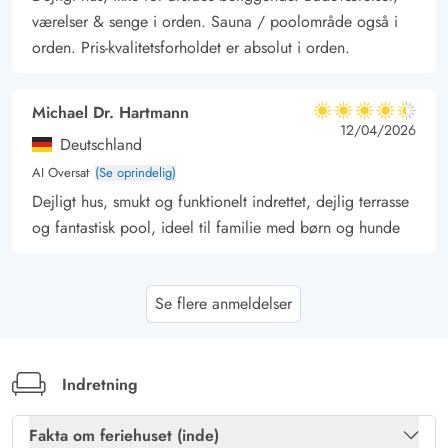
værelser & senge i orden. Sauna / poolområde også i
er en tur til Vesterhavet det hele værd, hvor I kan svømme i
orden. Pris-kvalitetsforholdet er absolut i orden.
havet om sommeren og gå ture langs stranden på alle tider af
året.
Når I skal klare indkøbene på jeres ferie i Blåvand, er der flere
Michael Dr. Hartmann
4.5 ud af 5
4.5 ud af 5
4.5 out of 5
12/04/2026
muligheder i byen, hvor der både er supermarkeder og
Deutschland
specialbutikker. Jeres nærmeste indkøbsmulighed ligger kun 1,1
AI Oversat
(Se oprindelig)
kilometer væk.
Dejligt hus, smukt og funktionelt indrettet, dejlig terrasse
og fantastisk pool, ideel til familie med børn og hunde
Sabine Feineis
4 ud af 5
Se flere anmeldelser
4 ud af 5
4 out of 5
31/03/2026
Deutschland
AI Oversat
(Se oprindelig)
Et enkelt, men meget hyggeligt feriehus. Vi følte os
Indretning
meget godt tilpas.
Fakta om feriehuset (inde)