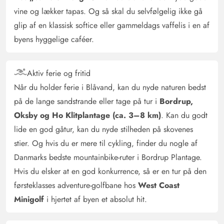
3.5 ud af 5
3.5 ud af 5
3.5 out of 5
27/04/2025
vine og lækker tapas. Og så skal du selvfølgelig ikke gå
Deutschland
glip af en klassisk softice eller gammeldags vaffelis i en af
AI Oversat
(Se oprindelig)
byens hyggelige caféer.
Huset var som beskrevet. Vi følte os i det store hele godt
tilpas, men mindre ting kunne have været forbedret:
f.eks. badeforhæng og gulvskrubbe på badeværelset.
Aktiv ferie og fritid
Sammenlignet med andre huse i ferieområdet bemærker
Når du holder ferie i Blåvand, kan du nyde naturen bedst
man, at huset (både udvendigt og indvendigt) allerede
på de lange sandstrande eller tage på tur i
Bordrup,
har nogle år på bagen. Interiøret kunne være designet
Oksby og Ho Klitplantage (ca. 3–8 km)
. Kan du godt
med mere kærlighed. Bortset fra ét værelse er
lide en god gåtur, kan du nyde stilheden på skovenes
værelserne meget små, men vi klarede os med 5 voksne
stier. Og hvis du er mere til cykling, finder du nogle af
og 2 børn. Det bedste ved huset er poolområdet! Med
Danmarks bedste mountainbike-ruter i Bordrup Plantage.
pool, boblebad og sauna er der perfekte
Hvis du elsker at en god konkurrence, så er en tur på den
beskæftigelsesmuligheder for både store og små. Også
førsteklasses adventure-golfbane hos
West Coast
udendørsområdet er temmelig rummeligt - man har alt,
hvad man har brug for (liggestole, havemøbler, gynge,
Minigolf
i hjertet af byen et absolut hit.
sandkasse). Beliggenheden er fremragende (20 minutter