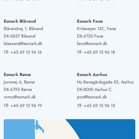
store, alt er der. Opholds-/spisestue og køkken er fuldt
ud tilstrækkelige. Vi var 5 voksne og 3 hunde (2 store
Esmark Blåvand
Esmark Fanø
hunde), vi havde ingen problemer.
Blåvandvej 1, Blåvand
Kirkevejen 13C, Fanø
DK-6857 Blåvand
DK-6720 Fanø
Ralph Fellberg
blaavand@esmark.dk
fano@esmark.dk
4.5 ud af 5
4.5 ud af 5
4.5 out of 5
15/09/2024
Deutschland
Tlf:
+45 69 15 96 16
Tlf:
+45 69 15 96 18
AI Oversat
(Se oprindelig)
Feriehuset var rent og velholdt, smukt poolområde og en
Esmark Rømø
Esmark Aarhus
god opdeling af værelserne
Juvrevej 6, Rømø
Ny Banegårdsgade 55, Aarhus
DK-6792 Rømø
DK-8000 Aarhus C
romo@esmark.dk
post@esmark.dk
Gast
4.5 ud af 5
4.5 ud af 5
4.5 out of 5
26/08/2024
Tlf:
+45 69 15 96 19
Tlf:
+45 69 15 96 15
Deutschland
AI Oversat
(Se oprindelig)
Vi var fuldt tilfredse. Fantastisk poolområde, og resten
var også i orden.