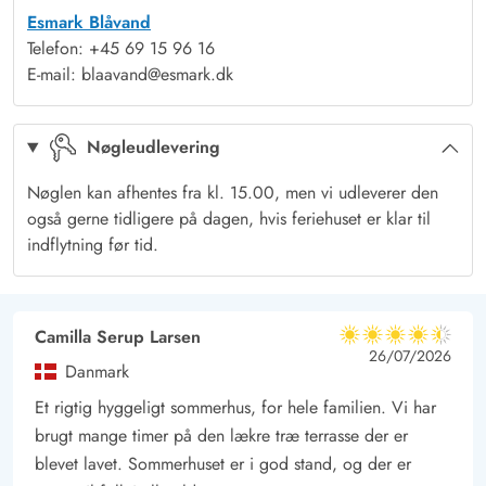
Esmark Blåvand
sammen her. I annekset er der også et ekstra køleskab.
Telefon: +45 69 15 96 16
Lys og venlig indretning
E-mail: blaavand@esmark.dk
Når I træder ind i sommerhuset på Søren Gades Mark 3, bliver
I mødt af en lys og venlig indretning, som I straks vil føle jer
Nøgleudlevering
godt tilpas i. I alrummet kan I samles om madlavningen i
køkkenet, spille spil omkring bordet eller sætte jer til rette i
Nøglen kan afhentes fra kl. 15.00, men vi udleverer den
sofaen og se en god film. Brændeovnen sætter prikken over
også gerne tidligere på dagen, hvis feriehuset er klar til
i’et for den hyggelige feriestemning med sin knitren i
indflytning før tid.
baggrunden.
I sommerhuset finder I 4 gode soveværelser – 3 af
soveværelserne er indrettet med en dobbeltseng, mens det
Camilla Serup Larsen
4.5 ud af 5
4.5 ud af 5
4.5 out of 5
26/07/2026
fjerde er indrettet med en etageseng. Desuden har I hele 2
Danmark
badeværelser i sommerhuset – begge med gulvvarme – så I
Et rigtig hyggeligt sommerhus, for hele familien. Vi har
slipper for at stå i kø til badet om morgenen.
brugt mange timer på den lækre træ terrasse der er
Skøn terrasse og stor grund med sandkasse og gyngestativ
blevet lavet. Sommerhuset er i god stand, og der er
De varme feriedage kan I tilbringe på sommerhusets skønne