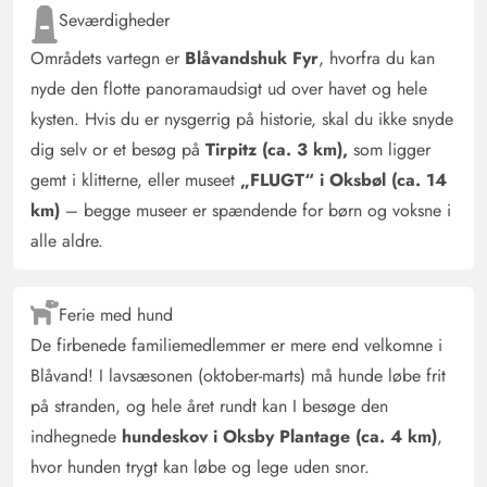
til stranden, ca. 20 minutter til indkøbsgaden). Vi havde
Seværdigheder
en hyggelig uge i Blåvand! I badeværelset i
poolområdet lå der en muggen gulvskrubbe - den kunne
Områdets vartegn er
Blåvandshuk Fyr
, hvorfra du kan
man have udskiftet. Udskift eller byt badeforhængene
nyde den flotte panoramaudsigt ud over havet og hele
med bruserdøre. Der mangler stikkontakter i det lille
kysten. Hvis du er nysgerrig på historie, skal du ikke snyde
badeværelse. Grundlæggende virker møblerne lidt slidte
dig selv or et besøg på
Tirpitz (ca. 3 km),
som ligger
(undtagen køkkenet), og man kunne med lidt mere
gemt i klitterne, eller museet
„FLUGT“ i Oksbøl (ca. 14
kærlighed til detaljen gøre huset lidt mere hyggeligt.
km)
– begge museer er spændende for børn og voksne i
alle aldre.
Bjarne Nim
2 ud af 5
2 ud af 5
2 out of 5
23/03/2025
Danmark
Ferie med hund
Husets indretning er fin men den trænger hele vejen
De firbenede familiemedlemmer er mere end velkomne i
rundt til lidt kærlighed lidt nye vinduer opdatering i
Blåvand! I lavsæsonen (oktober-marts) må hunde løbe frit
køkkenet køkkenet er fint og nyt men der mangler en del
på stranden, og hele året rundt kan I besøge den
ting og sager kogepladerne defekt mikroovnen er defekt
indhegnede
hundeskov i Oksby Plantage (ca. 4 km)
,
punkteret vinduer det ser ikke pænt ud
hvor hunden trygt kan løbe og lege uden snor.