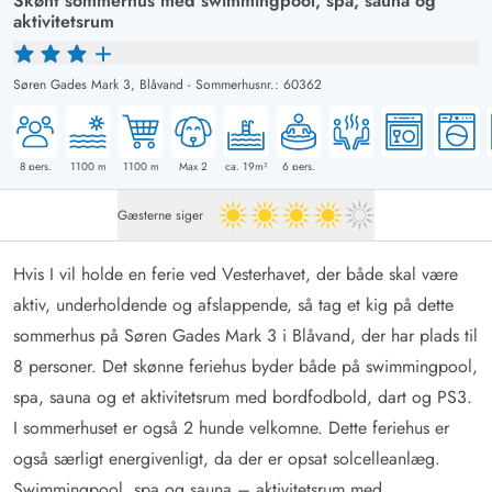
Skønt sommerhus med swimmingpool, spa, sauna og
aktivitetsrum
Søren Gades Mark 3,
Blåvand
-
Sommerhusnr.: 60362
8
pers.
1100
m
1100
m
Max 2
ca. 19m²
6
pers.
Gæsterne siger
4 ud af 5
Hvis I vil holde en ferie ved Vesterhavet, der både skal være
aktiv, underholdende og afslappende, så tag et kig på dette
sommerhus på Søren Gades Mark 3 i Blåvand, der har plads til
8 personer. Det skønne feriehus byder både på swimmingpool,
spa, sauna og et aktivitetsrum med bordfodbold, dart og PS3.
I sommerhuset er også 2 hunde velkomne. Dette feriehus er
også særligt energivenligt, da der er opsat solcelleanlæg.
Swimmingpool, spa og sauna – aktivitetsrum med