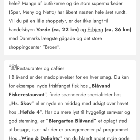
hele? Mange af butikkerne og de store supermarkeder
Madrassen i babysengen. Svaber i pool området.
(Spar, Meny og Netto) har åbent næsten hele året rundt.
Sofaen. Grillen. Badeforhæng/svaber på badeværelset i
Vil du på en lille shoppetyr, er der ikke langt til
pool området. Tørretumbleren.
handelsbyen
Varde (ca. 22 km)
og
Esbjerg
(ca. 36 km)
med Danmarks længste gågade og det store
Pablo Cortes Rheinen
4 ud af 5
shoppingcenter “Broen”.
4 ud af 5
4 out of 5
07/06/2025
Deutschland
AI Oversat
(Se oprindelig)
Restauranter og caféer
Smukt hus, billeder gamle, hus sort nu hvidt. Solpaneler,
I Blåvand er der madoplevelser for en hver smag. Du kan
flot pool, bruser desværre kun med forhæng, så
for eksempel nyde friskfanget fisk hos „
Blåvand
badeværelse altid vådt derefter. Grilltilbehør mangler
(tang, grillbørste, optændingsstativ ødelagt). Stille trods
Fiskerestaurant
“, finde spændende specialiteter hos
nærhed til hovedvejen, lille have. Ingen overdækning,
„
Hr. Skov
“ eller nyde en middag med udsigt over havet
men mange siddepladser udenfor. Sandkasse ikke
hos „
Høfde 4
“. Har du mere lyst til hyggeligt samvær og
vedligeholdt.
god stemning, er ”
Biergarten Blåvand”
et oplagt sted
at besøge, især når der er arrangementer på programmet.
Hos
„Wine & Delights“
kan du blandt andet nyde gode
Gast