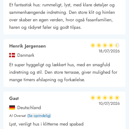
kun 850 meter fra nærmeste indkøbsmulighed. Her har I rig
Et fantastisk hus: rummeligt, lyst, med klare detaljer og
mulighed for at opleve Fanøs skønne natur og liv på stranden.
sammenhængende indretning. Den store klit og himlen
Stranden strækker sig fra Fanøbad i nord til Sønderho i syd,
over skaber en egen verden, hvor også fasanfamilien,
og er et sandt mekka for alle, ligegyldigt om man er til aktiv
haren og rådyret føler sig godt tilpas.
ferie eller ren afslapning. Stranden er særligt elsket af
windsurfere, cyklister, ravsamlere, badegæster, sandslot
Henrik Jørgensen
4.5 ud af 5
skulptører og drageflyvere, men mulighederne her er mange.
4.5 ud af 5
4.5 out of 5
18/07/2026
Danmark
Den lille ø i vadehavet ligger ud for Esbjerg, Danmarks 5.
Et super hyggeligt og lækkert hus, med en smagfuld
største by, og nås efter en 12 minutters færgetur. Er I til storby
indretning og stil. Den store terrasse, giver mulighed for
og shopping, kan det anbefales at tage en dagstur til Esbjerg,
mange timers afslapning og forkælelse.
hvor der både er en lang gågade samt et shoppingcenter.
Gast
5 ud af 5
5 ud af 5
5 out of 5
10/07/2026
Deutschland
AI Oversat
(Se oprindelig)
Lyst, venligt hus i klitterne med spabad