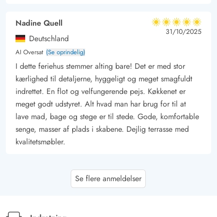
Nadine Quell
5 ud af 5
5 ud af 5
5 out of 5
31/10/2025
Deutschland
AI Oversat
(Se oprindelig)
I dette feriehus stemmer alting bare! Det er med stor
kærlighed til detaljerne, hyggeligt og meget smagfuldt
indrettet. En flot og velfungerende pejs. Køkkenet er
meget godt udstyret. Alt hvad man har brug for til at
lave mad, bage og stege er til stede. Gode, komfortable
senge, masser af plads i skabene. Dejlig terrasse med
kvalitetsmøbler.
Gast
5 ud af 5
Se flere anmeldelser
5 ud af 5
5 out of 5
21/08/2025
Deutschland
AI Oversat
(Se oprindelig)
Dette feriehus lader intet tilbage at ønske. Man føler sig