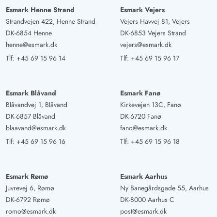
Esmark Henne Strand
Esmark Vejers
Strandvejen 422, Henne Strand
Vejers Havvej 81, Vejers
DK-6854 Henne
DK-6853 Vejers Strand
henne@esmark.dk
vejers@esmark.dk
Tlf:
+45 69 15 96 14
Tlf:
+45 69 15 96 17
Esmark Blåvand
Esmark Fanø
Blåvandvej 1, Blåvand
Kirkevejen 13C, Fanø
DK-6857 Blåvand
DK-6720 Fanø
blaavand@esmark.dk
fano@esmark.dk
Tlf:
+45 69 15 96 16
Tlf:
+45 69 15 96 18
Esmark Rømø
Esmark Aarhus
Juvrevej 6, Rømø
Ny Banegårdsgade 55, Aarhus
DK-6792 Rømø
DK-8000 Aarhus C
romo@esmark.dk
post@esmark.dk