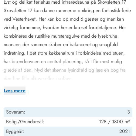
Lyst og delikat feriehus med infrarødsauna på Skovsletten 17
Skovsletten 17 kan danne rammerne omkring en fantastisk ferie
ved Vesterhavet. Her kan bo op mod 6 gæster og man kan
virkelig fornemme, hvordan her er kræset for detaljerne. Her
kombineres de rustikke murstensgulve med de lysebrune
nuancer, der sammen skaber en balanceret og smagfuld
indretning. I det store køkkenalrum i forbindelse med stuen,
har brændeovnen en central placering, så I får mest mulig
glæde af den. Nyd det skønne lysindfald og læs en bog fra
den fine lille alkove eller i sofaen.
Når der virkelig skal slappes af, kan I benytte jer af
Læs mere
infrarødsaunaen, der er at finde på det ene badeværelse. Kom
helt ned i gear og få kroppen varmet godt igennem inden
Soverum:
3
sengetid. Når timerne bliver sene, kan I fordele jer på de 3
soveværelser. Alle soveværelser er indrettet med komfortable
Bolig-/Grundareal:
128 / 1800 m²
dobbeltsenge, så I er sikret en god nattesøvn. Fra et af
Byggeår:
2021