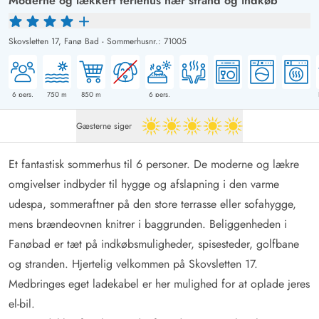
Moderne og lækkert feriehus nær strand og indkøb
Skovsletten 17,
Fanø Bad
-
Sommerhusnr.: 71005
6
pers.
750
m
850
m
6
pers.
Gæsterne siger
5 ud af 5
Et fantastisk sommerhus til 6 personer. De moderne og lækre
omgivelser indbyder til hygge og afslapning i den varme
udespa, sommeraftner på den store terrasse eller sofahygge,
mens brændeovnen knitrer i baggrunden. Beliggenheden i
Fanøbad er tæt på indkøbsmuligheder, spisesteder, golfbane
og stranden. Hjertelig velkommen på Skovsletten 17.
Medbringes eget ladekabel er her mulighed for at oplade jeres
el-bil.