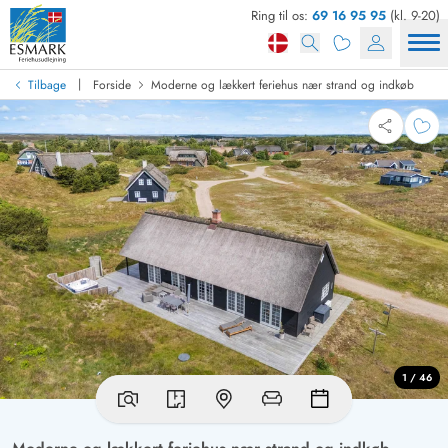
Ring til os:
69 16 95 95
(kl. 9-20)
|
Tilbage
Forside
Moderne og lækkert feriehus nær strand og indkøb
1 / 46