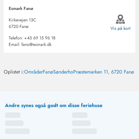
Esmark Fanø
Kirkevejen 13C
6720 Fanø
Vis på kort
Telefon:
+45 69 15 96 18
Email:
fano@esmark.dk
Oplistet i:
Områder
Fanø
Sønderho
Præstemarken 11, 6720 Fanø
Andre synes også godt om disse feriehuse