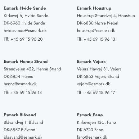
Esmark Hvide Sande
Esmark Houstrup
Kirkevej 6, Hvide Sande
Houstrup Strandvej 4, Houstrup
DK-6960 Hvide Sande
DK-6830 Nørre Nebel
hvidesande@esmark.dk
houstrup@esmark.dk
Tlf:
+45 69 15 96 20
Tlf:
+45 69 15 96 13
Esmark Henne Strand
Esmark Vejers
Strandvejen 422, Henne Strand
Vejers Havvej 81, Vejers
DK-6854 Henne
DK-6853 Vejers Strand
henne@esmark.dk
vejers@esmark.dk
Tlf:
+45 69 15 96 14
Tlf:
+45 69 15 96 17
Esmark Blåvand
Esmark Fanø
Blåvandvej 1, Blåvand
Kirkevejen 13C, Fanø
DK-6857 Blåvand
DK-6720 Fanø
blaavand@esmark.dk
fano@esmark.dk