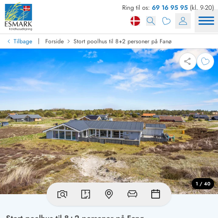
Ring til os:
69 16 95 95
(kl. 9-20)
|
Tilbage
Forside
Stort poolhus til 8+2 personer på Fanø
1 / 40