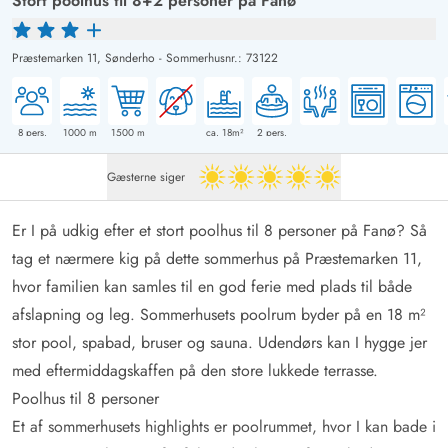
Stort poolhus til 8+2 personer på Fanø
Præstemarken 11,
Sønderho
-
Sommerhusnr.: 73122
8
pers.
1000
m
1500
m
ca. 18m²
2
pers.
Gæsterne siger
5 ud af 5
Er I på udkig efter et stort poolhus til 8 personer på Fanø? Så
tag et nærmere kig på dette sommerhus på Præstemarken 11,
hvor familien kan samles til en god ferie med plads til både
afslapning og leg. Sommerhusets poolrum byder på en 18 m²
stor pool, spabad, bruser og sauna. Udendørs kan I hygge jer
med eftermiddagskaffen på den store lukkede terrasse.
Poolhus til 8 personer
Et af sommerhusets highlights er poolrummet, hvor I kan bade i