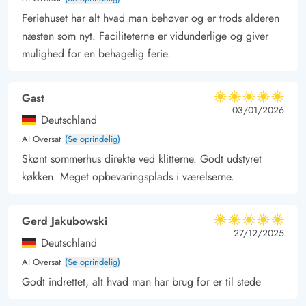
Sommerhuset ligger 1 kilometer fra stranden, der er en af
Feriehuset har alt hvad man behøver og er trods alderen
Danmarks bedste og mest børnevenlige. Her er der gode
næsten som nyt. Faciliteterne er vidunderlige og giver
muligheder for at finde rav, og der er desuden mulighed for
mulighed for en behagelig ferie.
badning, surfing, drageflyvning og meget andet.
Gast
5 ud af 5
5 ud af 5
5 out of 5
03/01/2026
Deutschland
AI Oversat
(Se oprindelig)
Skønt sommerhus direkte ved klitterne. Godt udstyret
køkken. Meget opbevaringsplads i værelserne.
Gerd Jakubowski
5 ud af 5
5 ud af 5
5 out of 5
27/12/2025
Deutschland
AI Oversat
(Se oprindelig)
Godt indrettet, alt hvad man har brug for er til stede