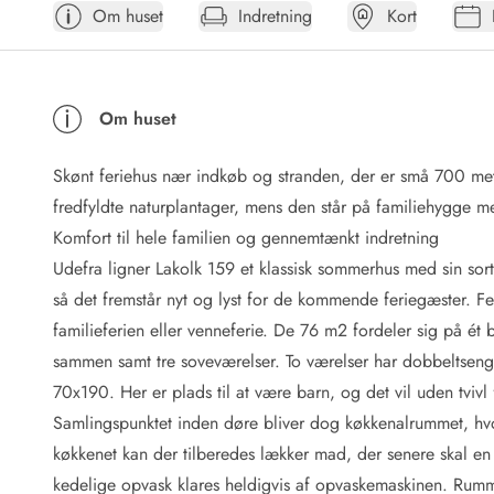
Om huset
Indretning
Kort
Afrejse
Sommerhus ABC
Booking FAQ
Forbrugsafregning (Strøm, vand...)
Om huset
Lån og lej
Pakkeliste
Skønt feriehus nær indkøb og stranden, der er små 700 meter
Rengøring
Gavekort
fredfyldte naturplantager, mens den står på familiehygge 
Book tidligt
Komfort til hele familien og gennemtænkt indretning
Lejebetingelser
Udefra ligner Lakolk 159 et klassisk sommerhus med sin sor
Info
så det fremstår nyt og lyst for de kommende feriegæster. Feri
Vejret i Danmark
familieferien eller venneferie. De 76 m2 fordeler sig på ét
Sæsontider
sammen samt tre soveværelser. To værelser har dobbeltseng
Baderegler
Naturbeskyttelse
70x190. Her er plads til at være barn, og det vil uden tvivl
Webcam
Samlingspunktet inden døre bliver dog køkkenalrummet, hvor
Fotokonkurrence
køkkenet kan der tilberedes lækker mad, der senere skal en 
Kort
kedelige opvask klares heldigvis af opvaskemaskinen. Rumm