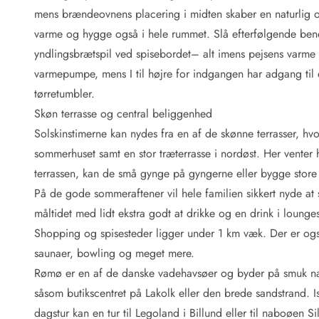
Fordele hos os
mens brændeovnens placering i midten skaber en naturlig
Esmark Rejsecurity
varme og hygge også i hele rummet. Slå efterfølgende ben
Esmark KidsVIP
Esmark VIP: Fordele og rabataftaler
yndlingsbrætspil ved spisebordet– alt imens pejsens varm
Prisgaranti
varmepumpe, mens I til højre for indgangen har adgang til 
Ingen depositum
tørretumbler.
Gæsteanmeldelser
Skøn terrasse og central beliggenhed
Gratis WiFi i ferieområdet
Solskinstimerne kan nydes fra en af de skønne terrasser, hv
Rabat
sommerhuset samt en stor træterrasse i nordøst. Her venter 
We love people!
terrassen, kan de små gynge på gyngerne eller bygge store 
Fritidsaktiviteter
På de gode sommeraftener vil hele familien sikkert nyde at s
Esmark VIP partnerfordele
måltidet med lidt ekstra godt at drikke og en drink i lounge
Esmark KidsVIP
Shopping og spisesteder ligger under 1 km væk. Der er ogs
LEGOLAND® rabat
saunaer, bowling og meget mere.
Ferie med børn
Rømø er en af de danske vadehavsøer og byder på smuk nat
Ferie med hund
Ferie ved stranden
såsom butikscentret på Lakolk eller den brede sandstrand. 
Naturoplevelser
dagstur kan en tur til Legoland i Billund eller til naboøen S