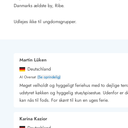
Rav - find det selv langs Vesterhavet
Danmarks ældste by, Ribe.
Indendørs legelande
Zoologiske haver og dyreparker
Udlejes ikke til ungdomsgrupper.
Sportsaktiviteter
Lystfiskeri på Vestkysten
Bowling
Minigolf i Vestjylland
Svømmehaller og badelande
Golfferie i sommerhus
Martin Lüken
Fitness og træning
Deutschland
Cykelferie
AI Oversat
(Se oprindelig)
Rideskoler/Ponyridning
Meget velholdt og hyggeligt feriehus med to dejlige terr
Surfing
Vandring langs Vestkysten
udstyret køkken og hyggelig stue/spisestue. Udenfor er d
Vandski for hele familien
kan nås til fods. For skønt til kun en uges ferie.
Sejlads langs Vestkysten
Kulturaktiviteter
Karina Kazior
Historiske museer
Kunstmuseer
Deutschland