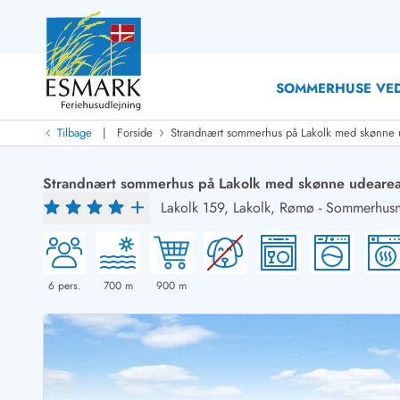
SOMMERHUSE VED
|
Tilbage
Forside
Strandnært sommerhus på Lakolk med skønne 
Last Minute
Last minute
Strandnært sommerhus på Lakolk med skønne udearea
Nyheder
Lakolk 159,
Lakolk, Rømø
-
Sommerhusn
Nyheder hos Esmark
Med swimmingpool
Sommerhuse med hund
Nyrenoverede sommerhuse
Sommerhuse
Sommerhuse med slutrengøring inklusive
Sommerhuse 
Sommerhuse tæt ved vandet
Sommerhuse 
6
pers.
700
m
900
m
Sommerhuse med internet
Sommerhuse 
Nybyggede sommerhuse
Feriehuse 
Sommerhuse med sauna
Luksussomm
Røgfrie/ikke-ryger sommerhuse
Sommerhuse
Sommerhuse med udsigt
Sommerhuse 