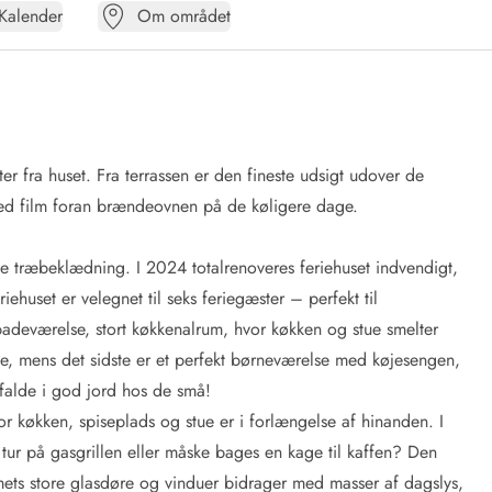
Kalender
Om området
 fra huset. Fra terrassen er den fineste udsigt udover de
med film foran brændeovnen på de køligere dage.
te træbeklædning. I 2024 totalrenoveres feriehuset indvendigt,
ehuset er velegnet til seks feriegæster – perfekt til
 badeværelse, stort køkkenalrum, hvor køkken og stue smelter
e, mens det sidste er et perfekt børneværelse med køjesengen,
 falde i god jord hos de små!
 køkken, spiseplads og stue er i forlængelse af hinanden. I
tur på gasgrillen eller måske bages en kage til kaffen? Den
ets store glasdøre og vinduer bidrager med masser af dagslys,