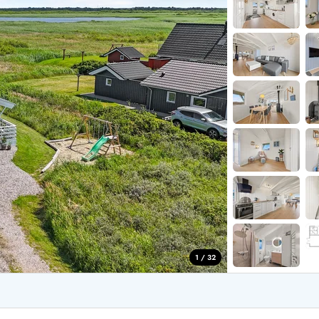
for 4 Personer
Sommerhuse i juleferien
for 6 Personer
Sommerhuse til nytår
for 8 Personer
de Sande
Sommerhuse i Søndervig
 i Henne Strand
Sommerhuse i Lodbjerg
 i Ho
Sommerhuse i Nr. Lyngv
i Houstrup
Sommerhuse på Rømø
 i Houvig
Sommerhuse i Søndervi
å Holmsland Klit
Sommerhuse i Skodbjer
 på Holmsland
Sommerhuse i Thorsmin
 i Hvide Sande
Sommerhuse i Vedersø Kl
 i Jegum
Sommerhuse i Vejers Str
 i Klegod
Sommerhuse i Vester Hu
1 / 32
e hos os