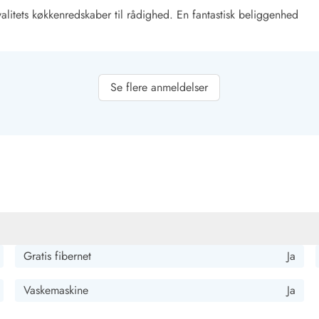
valitets køkkenredskaber til rådighed. En fantastisk beliggenhed
Se flere anmeldelser
 ferie. Fantastisk atmosfære!
 male eller spille.
Gratis fibernet
Ja
Vaskemaskine
Ja