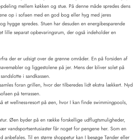
 opdeling mellem køkken og stue. På denne måde spredes dens
ene op i sofaen med en god bog eller hyg med jeres
e og hygge spredes. Stuen har desuden en energibesparende
et lille separat opbevaringsrum, der også indeholder en
orfra der er udsigt over de grønne områder. En på forsiden af
havemøbler og liggestolene på jer. Mens der bliver solet på
sandslotte i sandkassen.
amles foran grillen, hvor der tilberedes lidt ekstra lækkert. Nyd
sofaen på terrassen.
å et wellness-resort på øen, hvor I kan finde swimmingpools,
ur. Øen byder på en række forskellige udflugtsmuligheder,
Især vandsportsentusiaster får noget for pengene her. Som en
ild anbefales. Til en større shoppetur kan I besøge Tønder eller