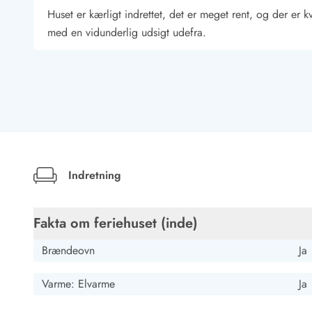
Job hos Esmark
Huset er kærligt indrettet, det er meget rent, og der er k
med en vidunderlig udsigt udefra.
Gast
Deutschland
AI Oversat
(Se oprindelig)
Klasse hus med alt hvad man har brug for til en vellykket
Indretning
Gast
Deutschland
Fakta om feriehuset (inde)
AI Oversat
(Se oprindelig)
I den mørke årstid en standerlampe i stue-spisefeltet til at
Brændeovn
Ja
Varme: Elvarme
Ja
Gast