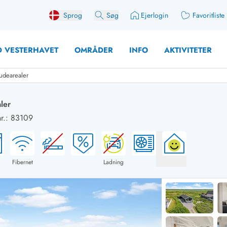
Sprog
Søg
Ejerlogin
Favoritliste
 VESTERHAVET
OMRÅDER
INFO
AKTIVITETER
udearealer
ler
r.: 83109
 med søndagsskift
Sommerhuse for 10 pers
med plads til fangsten
Sommerhuse for 12 Pers
med aktivitetsrum
Sommerhuse for 14 Pers
Fibernet
Ladning
med ladestation (elbil)
Store sommerhuse (for g
med brændeovn
Sommerhuse i påskeferi
erhuse
Sommerhuse i sommerfer
 med ydersæsonrabat
Sommerhuse i efterårsfer
for 2 personer
Sommerhuse i vinterferie