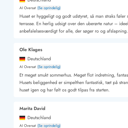
Kunsthåndværk og gallerier
AI Oversat
(Se oprindelig)
Kulinariske oplevelser
Huset er hyggeligt og godt udstyret, så man straks føler
Sandskulpturfestival
terrasse. En herlig udsigt over den uberørte natur – ide
Hold jul i sommerhuset
anbefalelsesværdigt for alle, der søger ro og afslapning.
Vikingetiden i Danmark
Ole Klages
Deutschland
Kontakt Bjerregård
Kontakt Søndervig
Kontakt Houstrup
Kontakt Fanø
Kontakt, åbningstider og døgnvagt
AI Oversat
(Se oprindelig)
Feriehusudlejning siden 1965
Et meget smukt sommerhus. Meget flot indretning, fantasti
Bæredygtighed
Husets beliggenhed er simpelthen fantastisk, tæt på stran
Gæsterne siger
huset igen og har følt os godt tilpas fra starten.
Nyhedsbrev
Sponsorater - Esmark støtter
Lejebetingelser
Marita David
Persondata- og cookiepolitik
Deutschland
Presse
AI Oversat
(Se oprindelig)