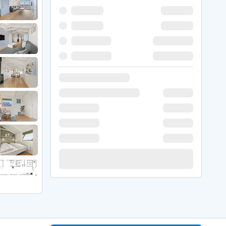
 Hede
ig
g
ge
de
it
and
sby