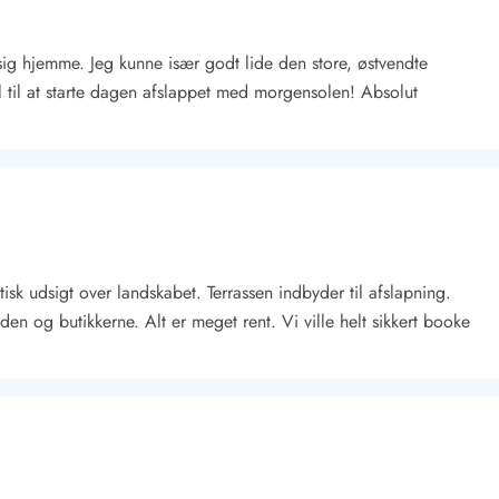
 sig hjemme. Jeg kunne især godt lide den store, østvendte
el til at starte dagen afslappet med morgensolen! Absolut
Kontakt Blåvand
Kontakt Vejers
Kontakt Henne
Kontakt Rømø
Kontakt
sk udsigt over landskabet. Terrassen indbyder til afslapning.
den og butikkerne. Alt er meget rent. Vi ville helt sikkert booke