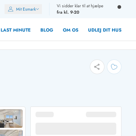
Vi sidder klar til at hjælpe
Mit Esmark
fra kl. 9-20
LAST MINUTE
BLOG
OM OS
UDLEJ DIT HUS
oner
oner
oner
rupper)
en
ien
ien
n