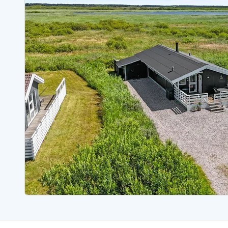
Sommerhuse med spa
Sommerhuse 
Sommerhuse med fredagsskift
Sommerhuse 
Sommerhuse med lørdagsskift
Sommerhuse 
Sommerhuse i Bjerregård
Sommerhuse i Blåvand
Sommerhuse i Hvi
Sommerhuse i Årgab
Sommerhuse
Sommerhuse i Arrild
Sommerhuse
Sommerhuse i Bjerregård
Sommerhuse 
Sommerhuse i Blåvand
Sommerhuse
Sommerhuse i Bork Havn
Sommerhus p
Sommerhuse i Fjand
Sommerhuse
Sommerhuse på Fanø
Sommerhuse
Sommerhuse i Grærup Strand
Sommerhuse
Sommerhuse i Haurvig
Sommerhuse
Esmark Rejsecurity
Esmark KidsVIP
Esmark VIP partnerfordele
Fordel
Praktiske informationer
Åbningstider og døgnvagt
Ankomst