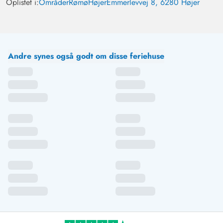
Oplistet i:
Områder
Rømø
Højer
Emmerlevvej 8, 6280 Højer
Andre synes også godt om disse feriehuse