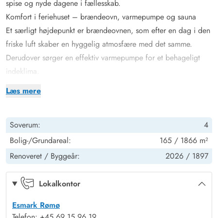
spise og nyde dagene i fællesskab.
Komfort i feriehuset – brændeovn, varmepumpe og sauna
Et særligt højdepunkt er brændeovnen, som efter en dag i den
friske luft skaber en hyggelig atmosfære med det samme.
Derudover sørger en effektiv varmepumpe for et behageligt
indeklima.
Til ren afslapning kan I nyde feriehusets infrarøde sauna –
Læs mere
perfekt til at blive varmet godt igennem efter lange gåture ved
Vadehavet. Også digitalt er feriehuset godt udstyret: Gratis Wi-
Soverum:
4
Fi og Google Chromecast gør det nemt at streame eller
planlægge næste dags udflugter.
Bolig-/Grundareal:
165 / 1866 m²
For at alle kan få deres eget fristed, råder sommerhuset over 4
Renoveret /
Byggeår:
2026 /
1897
soveværelser. 2 dobbeltsenge giver god komfort til par, mens
6 enkeltsenge skaber maksimal fleksibilitet for venner eller
Lokalkontor
børn.
Esmark Rømø
Derudover findes et badeværelse med gulvvarme, som giver
Telefon: +45 69 15 96 19