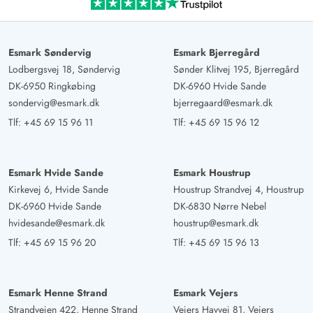
Esmark Søndervig
Esmark Bjerregård
Lodbergsvej 18, Søndervig
Sønder Klitvej 195, Bjerregård
DK-6950 Ringkøbing
DK-6960 Hvide Sande
sondervig@esmark.dk
bjerregaard@esmark.dk
Tlf:
+45 69 15 96 11
Tlf:
+45 69 15 96 12
Esmark Hvide Sande
Esmark Houstrup
Kirkevej 6, Hvide Sande
Houstrup Strandvej 4, Houstrup
DK-6960 Hvide Sande
DK-6830 Nørre Nebel
hvidesande@esmark.dk
houstrup@esmark.dk
Tlf:
+45 69 15 96 20
Tlf:
+45 69 15 96 13
Esmark Henne Strand
Esmark Vejers
Strandvejen 422, Henne Strand
Vejers Havvej 81, Vejers