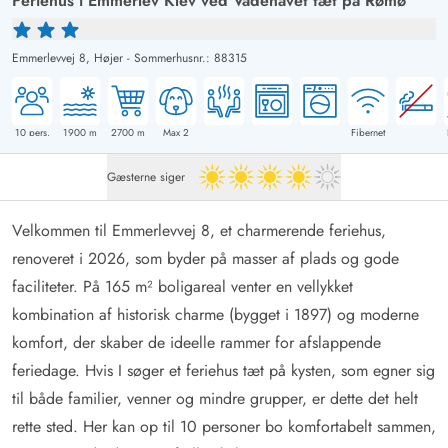
Feriehus i Emmerlev Klev ved Vadehavet tæt på Rømø
Emmerlevvej 8,
Højer
-
Sommerhusnr.: 88315
10
pers.
1900
m
2700
m
Max 2
Fibernet
Gæsterne siger
4 ud af 5
Velkommen til Emmerlevvej 8, et charmerende feriehus,
renoveret i 2026, som byder på masser af plads og gode
faciliteter. På 165 m² boligareal venter en vellykket
kombination af historisk charme (bygget i 1897) og moderne
komfort, der skaber de ideelle rammer for afslappende
feriedage. Hvis I søger et feriehus tæt på kysten, som egner sig
til både familier, venner og mindre grupper, er dette det helt
rette sted. Her kan op til 10 personer bo komfortabelt sammen,