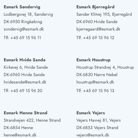
5 ud af 5
5 out of 5
16/09/2025
Deutschland
Esmark Søndervig
Esmark Bjerregård
Lodbergsvej 18, Søndervig
Sønder Klitvej 195, Bjerregård
AI Oversat
(Se oprindelig)
DK-6950 Ringkøbing
DK-6960 Hvide Sande
Vi var der to med hund. Det var optimalt. Med små børn
sondervig@esmark.dk
bjerregaard@esmark.dk
ville det også fungere. Man har en vidunderlig udsigt,
Tlf:
+45 69 15 96 11
Tlf:
+45 69 15 96 12
og alligevel kan ingen kigge ind i huset, det syntes vi var
fantastisk. En sød terrasse inviterer til morgenmad i solen
på den ene side og middag i solen på den anden side.
Esmark Hvide Sande
Esmark Houstrup
Boblebadet er bare dejligt, også om aftenen med
Kirkevej 6, Hvide Sande
Houstrup Strandvej 4, Houstrup
hyggeligt lys. Bruserne er udenfor og der er direkte
DK-6960 Hvide Sande
DK-6830 Nørre Nebel
adgang til badeværelset udefra. Simpelthen rigtig
hvidesande@esmark.dk
houstrup@esmark.dk
hyggeligt.
Tlf:
+45 69 15 96 20
Tlf:
+45 69 15 96 13
Tobias Stein
3.5 ud af 5
3.5 ud af 5
3.5 out of 5
Esmark Henne Strand
Esmark Vejers
06/09/2025
Deutschland
Strandvejen 422, Henne Strand
Vejers Havvej 81, Vejers
AI Oversat
(Se oprindelig)
DK-6854 Henne
DK-6853 Vejers Strand
Nyrenoveret, hyggeligt sommerhus beliggende ved
henne@esmark.dk
vejers@esmark.dk