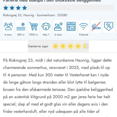
Parferie med udespa i den smukkeste beliggenhed
Riskrogvej 23,
Haurvig
-
Sommerhusnr.: D3280
4
pers.
300
m
7000
m
Max 1
6
pers.
Fibernet
Gæsterne siger
4.5 ud af 5
På Riskrogvej 23, midt i det naturskønne Haurvig, ligger dette
charmerende sommerhus, renoveret i 2025, med plads til op
til 4 personer. Med kun 300 meter til Vesterhavet kan I nyde
de lange gåture langs stranden eller blot lytte til bølgernes
brusen fra den afskærmede terrasse. Den sjældne beliggenhed
på en autentisk klitgrund på 2000 m2 gør jeres ferie her helt
speciel; slap af med et godt glas vin eller dagens avis i den
friske vesterhavsluft, eller nyd udespaen på alle tider af