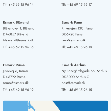
klitternes kant med whirlpool og pejs. En vidunderlig
Tlf:
+45 69 15 96 14
Tlf:
+45 69 15 96 17
udsigt over klitter og landskab. Et sted til afslapning og
glemme hverdagen. Den fantastiske strand ligger 5
Esmark Blåvand
Esmark Fanø
minutters gang derfra. En fantastisk kort ferie med alt
Blåvandvej 1, Blåvand
Kirkevejen 13C, Fanø
hvad man har brug for til afslapning. Vi kommer gerne
DK-6857 Blåvand
DK-6720 Fanø
igen.
blaavand@esmark.dk
fano@esmark.dk
Tlf:
+45 69 15 96 16
Tlf:
+45 69 15 96 18
Gast
5 ud af 5
5 ud af 5
5 out of 5
26/08/2025
Deutschland
Esmark Rømø
Esmark Aarhus
AI Oversat
(Se oprindelig)
Juvrevej 6, Rømø
Ny Banegårdsgade 55, Aarhus
Sommerhuset er godt nok lille, men fint. Der mangler
DK-6792 Rømø
DK-8000 Aarhus C
intet, og det giver en fabelagtig ferie. For os som årlige
romo@esmark.dk
post@esmark.dk
Danmark-besøgende det smukkeste hus hidtil. Absolut
Tlf:
+45 69 15 96 19
Tlf:
+45 69 15 96 15
fantastisk beliggenhed. Privatliv er meget givet på grund
af den tætte beplantning. Plads nok til en familie på fire,
også med ældre børn. Det er også hundevenligt.