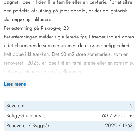
døgnet. Ideel til den lille familie eller en par-ferie. For at sikre
den perfekte afslutning på jeres ophold, er der obligatorisk
slutrengøring inkluderet.
Feriestemning på Riskrogvej 23
Feriestemningen melder sig allerede før, I træder ind ad døren
i det charmerende sommerhus med den skønne beliggenhed
helt oppe i klitrækken. Det 60 m2 store sommerhus, som er
renoveret i 2025, er ideelt til en familieferie eller en romantisk
get-away. Hunden er også velkommen.
Det åbne køkken er udstyret med alt, hvad I behøver for at
Læs mere
forkæle hinanden med lækre måltider. I stuen kan I nyde
samværet omkring et måltid, med et brætspil eller bare slappe
Soverum:
2
af og nyde den knitrende ild i brændeovnen. Den
energibesparende luft-til-luft varmepumpe skaber en varm og
Bolig-/Grundareal:
60 / 2000 m²
indbydende feriestemning, uanset årstiden.
Renoveret /
Byggeår:
2025 /
1963
De 2 hyggelige soveværelser gør det perfekt til en lille familie