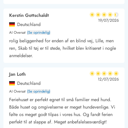
fantastiske klitlandskab kan i nyde freden – eller I kan besøge
de nærliggende havnebyer, som Hvide Sande, Ringkøbing og
Kerstin Gottschaldt
4.5 ud af 5
Stauning og nyde stedernes helt egen charme. Nørre Lyngvig
4.5 ud af 5
4.5 out of 5
19/07/2026
Deutschland
Havn nord for Hvide Sande er også et besøg værd, eventuelt
AI Oversat
(Se oprindelig)
med madkurven pakket hjemmefra.
rolig beliggenhed for enden af en blind vej, Lille, men
ren, Skab til tøj er til stede, hvilket blev kritiseret i nogle
anmeldelser.
Jan Loth
5 ud af 5
5 ud af 5
5 out of 5
12/07/2026
Deutschland
AI Oversat
(Se oprindelig)
Feriehuset er perfekt egnet til små familier med hund.
Både huset og omgivelserne er meget hundevenlige. Vi
følte os meget godt tilpas i vores hus. Og fandt ferien
perfekt til at slappe af. Meget anbefalelsesværdigt!