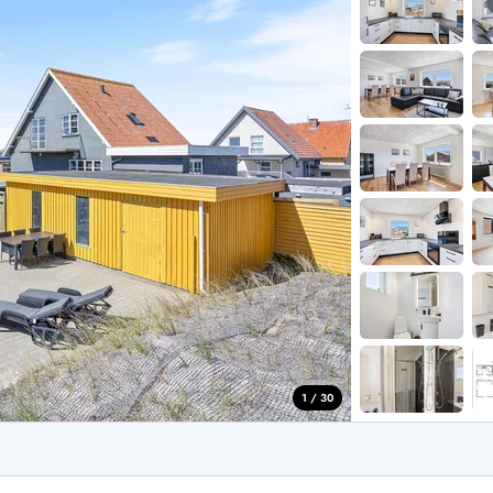
for 4 Personer
Sommerhuse i juleferien
for 6 Personer
Sommerhuse til nytår
for 8 Personer
de Sande
Sommerhuse i Søndervig
 i Henne Strand
Sommerhuse i Lodbjerg
 i Ho
Sommerhuse i Nr. Lyngv
i Houstrup
Sommerhuse på Rømø
 i Houvig
Sommerhuse i Søndervi
å Holmsland Klit
Sommerhuse i Skodbjer
 på Holmsland
Sommerhuse i Thorsmin
 i Hvide Sande
Sommerhuse i Vedersø Kl
 i Jegum
Sommerhuse i Vejers Str
 i Klegod
Sommerhuse i Vester Hu
1 / 30
e hos os