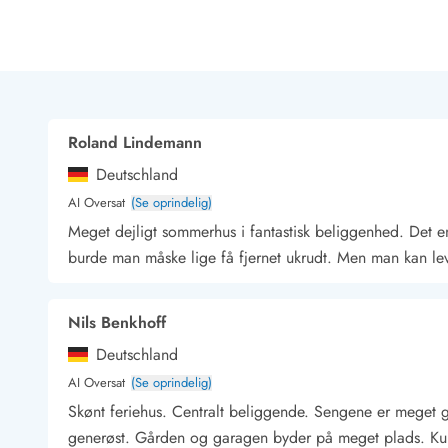
Rav - find det selv langs Vesterhavet
Indendørs legelande
Zoologiske haver og dyreparker
Sportsaktiviteter
Lystfiskeri på Vestkysten
Bowling
Roland Lindemann
Minigolf i Vestjylland
Deutschland
Svømmehaller og badelande
Golfferie i sommerhus
AI Oversat
(Se oprindelig)
Fitness og træning
Meget dejligt sommerhus i fantastisk beliggenhed. Det e
Cykelferie
burde man måske lige få fjernet ukrudt. Men man kan le
Rideskoler/Ponyridning
Surfing
Nils Benkhoff
Vandring langs Vestkysten
Vandski for hele familien
Deutschland
Sejlads langs Vestkysten
AI Oversat
(Se oprindelig)
Kulturaktiviteter
Skønt feriehus. Centralt beliggende. Sengene er meget 
Historiske museer
generøst. Gården og garagen byder på meget plads. Kun 
Kunstmuseer