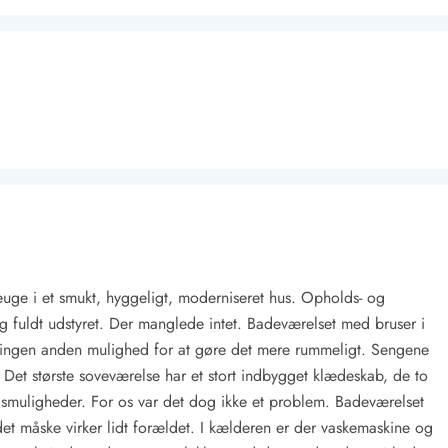
Kontakt Blåvand
Kontakt Vejers
Kontakt Henne
Kontakt Rømø
Kontakt
euge i et smukt, hyggeligt, moderniseret hus. Opholds- og
g fuldt udstyret. Der manglede intet. Badeværelset med bruser i
ler ingen anden mulighed for at gøre det mere rummeligt. Sengene
. Det største soveværelse har et stort indbygget klædeskab, de to
smuligheder. For os var det dog ikke et problem. Badeværelset
 det måske virker lidt forældet. I kælderen er der vaskemaskine og