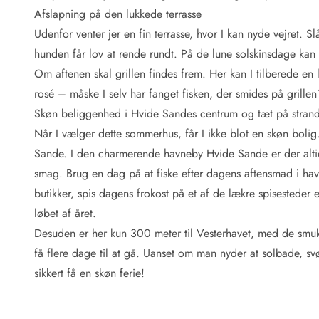
Fordele hos os
Afslapning på den lukkede terrasse
Esmark Rejsecurity
Udenfor venter jer en fin terrasse, hvor I kan nyde vejret
Esmark KidsVIP
Esmark VIP: Fordele og rabataftaler
hunden får lov at rende rundt. På de lune solskinsdage kan
Prisgaranti
Om aftenen skal grillen findes frem. Her kan I tilberede
Ingen depositum
rosé – måske I selv har fanget fisken, der smides på grillen
Gæsteanmeldelser
Skøn beliggenhed i Hvide Sandes centrum og tæt på stran
Gratis WiFi i ferieområdet
Når I vælger dette sommerhus, får I ikke blot en skøn boli
Rabat
Sande. I den charmerende havneby Hvide Sande er der altid
We love people!
smag. Brug en dag på at fiske efter dagens aftensmad i 
Fritidsaktiviteter
butikker, spis dagens frokost på et af de lækre spisesteder e
Esmark VIP partnerfordele
løbet af året.
Esmark KidsVIP
Desuden er her kun 300 meter til Vesterhavet, med de smu
LEGOLAND® rabat
få flere dage til at gå. Uanset om man nyder at solbade, sv
Ferie med børn
sikkert få en skøn ferie!
Ferie med hund
Ferie ved stranden
Naturoplevelser