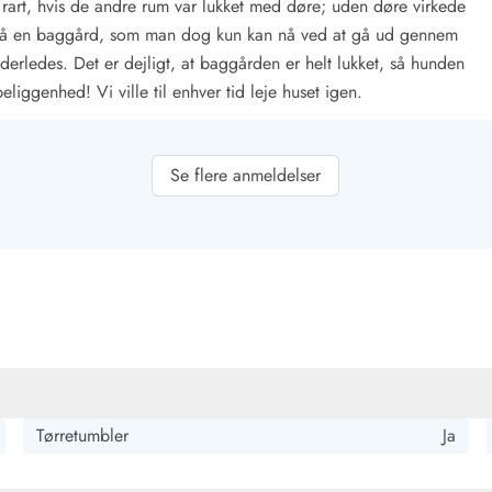
re rart, hvis de andre rum var lukket med døre; uden døre virkede
r også en baggård, som man dog kun kan nå ved at gå ud gennem
erledes. Det er dejligt, at baggården er helt lukket, så hunden
beliggenhed! Vi ville til enhver tid leje huset igen.
Se flere anmeldelser
hyggeligt og har alt, hvad man behøver. Det lille brusebad med
urelt. Det generede os ikke, og vi følte os meget godt tilpas.
Tørretumbler
Ja
 også vores hund var velkommen, hvilket var fantastisk! Alt er
t udstyret med masser af arbejdsplads, opholdsområdet meget