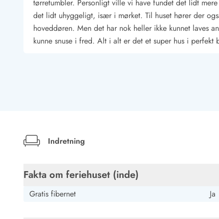
Job hos Esmark
tørretumbler. Personligt ville vi have fundet det lidt me
det lidt uhyggeligt, især i mørket. Til huset hører de
hoveddøren. Men det har nok heller ikke kunnet laves and
kunne snuse i fred. Alt i alt er det et super hus i perfekt 
Stefanie Blumenthal
Deutschland
AI Oversat
(Se oprindelig)
Huset er meget smagfuldt og moderne renoveret. Det er 
afløbet kræver tilvænning, men det kan ikke ændres strukt
Indretning
Gast
Fakta om feriehuset (inde)
Deutschland
AI Oversat
(Se oprindelig)
Gratis fibernet
Ja
Vi følte os rigtig godt tilpas i det nyrenoverede byhus –
moderne, klart og rent indrettet. Det nye køkken er god