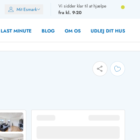
Vi sidder klar til at hjælpe
Mit Esmark
fra kl. 9-20
LAST MINUTE
BLOG
OM OS
UDLEJ DIT HUS
oner
oner
oner
rupper)
en
ien
ien
n