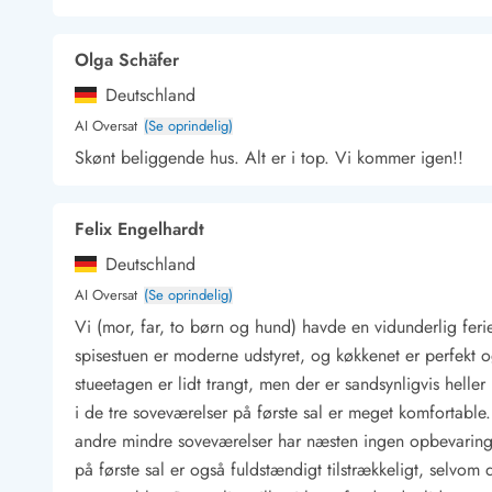
Kunsthåndværk og gallerier
Kulinariske oplevelser
Olga Schäfer
Sandskulpturfestival
Deutschland
Hold jul i sommerhuset
Vikingetiden i Danmark
AI Oversat
(Se oprindelig)
Skønt beliggende hus. Alt er i top. Vi kommer igen!!
Felix Engelhardt
Kontakt Bjerregård
Kontakt Søndervig
Kontakt Houstrup
Kontakt Fanø
Kontakt, åbningstider og døgnvagt
Deutschland
Feriehusudlejning siden 1965
AI Oversat
(Se oprindelig)
Bæredygtighed
Vi (mor, far, to børn og hund) havde en vidunderlig feri
Gæsterne siger
spisestuen er moderne udstyret, og køkkenet er perfekt o
Nyhedsbrev
stueetagen er lidt trangt, men der er sandsynligvis hel
Sponsorater - Esmark støtter
i de tre soveværelser på første sal er meget komfortable
Lejebetingelser
andre mindre soveværelser har næsten ingen opbevaring
Persondata- og cookiepolitik
på første sal er også fuldstændigt tilstrækkeligt, selvom
Presse