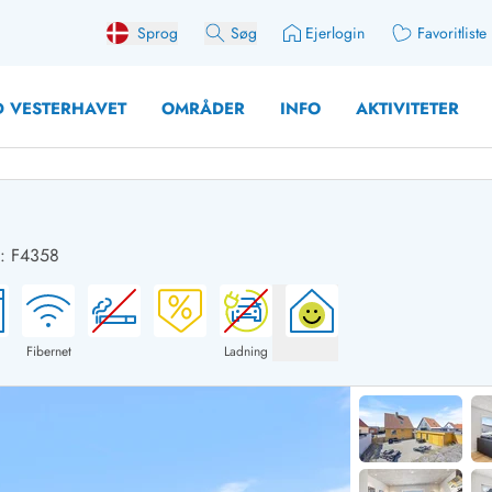
Sprog
Søg
Ejerlogin
Favoritliste
 VESTERHAVET
OMRÅDER
INFO
AKTIVITETER
: F4358
 med søndagsskift
Sommerhuse for 10 pers
med plads til fangsten
Sommerhuse for 12 Pers
med aktivitetsrum
Sommerhuse for 14 Pers
Fibernet
Ladning
med ladestation (elbil)
Store sommerhuse (for g
med brændeovn
Sommerhuse i påskeferi
erhuse
Sommerhuse i sommerfer
 med ydersæsonrabat
Sommerhuse i efterårsfer
for 2 personer
Sommerhuse i vinterferie