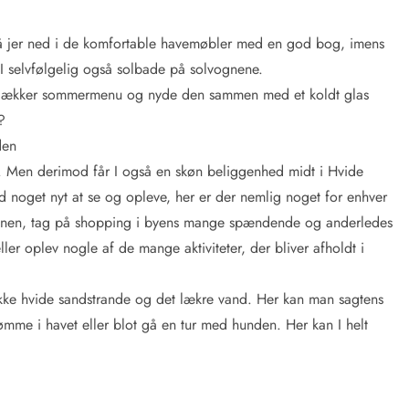
. Slå jer ned i de komfortable havemøbler med en god bog, imens
 I selvfølgelig også solbade på solvognene.
 en lækker sommermenu og nyde den sammen med et koldt glas
?
den
g. Men derimod får I også en skøn beliggenhed midt i Hvide
 noget nyt at se og opleve, her er der nemlig noget for enhver
havnen, tag på shopping i byens mange spændende og anderledes
ller oplev nogle af de mange aktiviteter, der bliver afholdt i
kke hvide sandstrande og det lækre vand. Her kan man sagtens
ømme i havet eller blot gå en tur med hunden. Her kan I helt