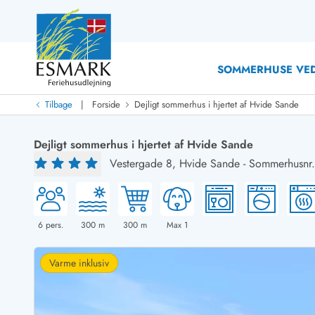
SOMMERHUSE VED
|
Tilbage
Forside
Dejligt sommerhus i hjertet af Hvide Sande
Last Minute
Last minute
Dejligt sommerhus i hjertet af Hvide Sande
Nyheder
Vestergade 8,
Hvide Sande
-
Sommerhusnr.
Nyheder hos Esmark
Med swimmingpool
Sommerhuse med hund
Nyrenoverede sommerhuse
Sommerhuse
Sommerhuse med slutrengøring inklusive
Sommerhuse 
Sommerhuse tæt ved vandet
Sommerhuse 
6
pers.
300
m
300
m
Max 1
Sommerhuse med internet
Sommerhuse 
Nybyggede sommerhuse
Feriehuse 
Varme inklusiv
Sommerhuse med sauna
Luksussomm
Røgfrie/ikke-ryger sommerhuse
Sommerhuse
Sommerhuse med udsigt
Sommerhuse 