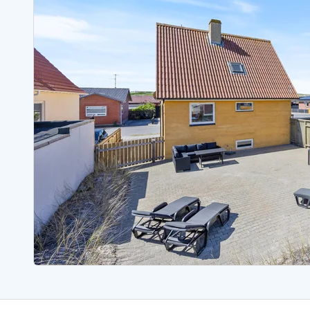
Sommerhuse med spa
Sommerhuse 
Sommerhuse med fredagsskift
Sommerhuse 
Sommerhuse med lørdagsskift
Sommerhuse 
Sommerhuse i Bjerregård
Sommerhuse i Blåvand
Sommerhuse i Hvi
Sommerhuse i Årgab
Sommerhuse
Sommerhuse i Arrild
Sommerhuse
Sommerhuse i Bjerregård
Sommerhuse 
Sommerhuse i Blåvand
Sommerhuse
Sommerhuse i Bork Havn
Sommerhus p
Sommerhuse i Fjand
Sommerhuse
Sommerhuse på Fanø
Sommerhuse
Sommerhuse i Grærup Strand
Sommerhuse
Sommerhuse i Haurvig
Sommerhuse
Esmark Rejsecurity
Esmark KidsVIP
Esmark VIP partnerfordele
Fordel
Praktiske informationer
Åbningstider og døgnvagt
Ankomst