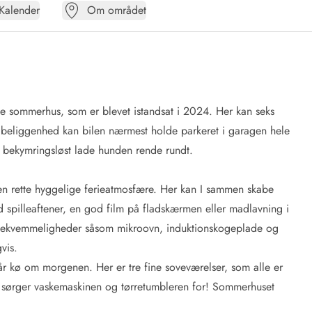
Kalender
Om området
ne sommerhus, som er blevet istandsat i 2024. Her kan seks
 beliggenhed kan bilen nærmest holde parkeret i garagen hele
og bekymringsløst lade hunden rende rundt.
n rette hyggelige ferieatmosfære. Her kan I sammen skabe
spilleaftener, en god film på fladskærmen eller madlavning i
s bekvemmeligheder såsom mikroovn, induktionskogeplade og
vis.
år kø om morgenen. Her er tre fine soveværelser, som alle er
 sørger vaskemaskinen og tørretumbleren for! Sommerhuset