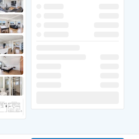
 Hede
ig
g
ge
de
it
and
sby