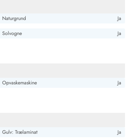
Naturgrund
Ja
Solvogne
Ja
Opvaskemaskine
Ja
5 ud af 5
5 ud af 5
5 out of 5
19/04/2025
Gulv: Trælaminat
Ja