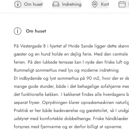
Om huset
Indretning
Kort
Afrejse
Sommerhus ABC
Booking FAQ
Forbrugsafregning (Strøm, vand...)
Om huset
Lån og lej
Pakkeliste
På Vestergade 8 i hjertet af Hvide Sande ligger dette skøn
Rengøring
Gavekort
gæster og en hund holde en dejlig ferie. Med den centrale
Book tidligt
ferien. På den lukkede terrasse kan I nyde den friske luft 
Lejebetingelser
Rummeligt sommerhus med lys og moderne indretning
Info
Et indbydende og lyst sommerhus på 90 m2, hvor der er de
Vejret i Danmark
mange gode stunder, både i det behagelige sofahjørne med 
Sæsontider
det funktionelle køkken. I køkkenet findes alle hverdagen
Baderegler
Naturbeskyttelse
separat fryser. Oprydningen klarer opvaskemaskinen naturlig
Webcam
Praktisk er her både badeværelse og gæstetoilet, så I undg
Fotokonkurrence
udstyret med komfortable dobbeltsenge. Friske håndklæder
Kort
forsynes med fjernvarme og er derfor billigt at opvarme.