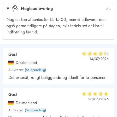
Terrasse med panoramaudsigt til klitterne
Nøgleudlevering
Dette charmerende feriehus har en delvis afskærmet terrasse,
hvor I kan slappe af og nyde duften og brusen af Vesterhavet.
Nøglen kan afhentes fra kl. 15.00, men vi udleverer den
Nyd den fantastiske udsigt over det smukke hede- og
også gerne tidligere på dagen, hvis feriehuset er klar til
klitlandskab omkring Hvide Sande, mens I slapper af i
indflytning før tid.
havemøblerne. Når det er tid til aftensmad, kan I stege nogle
lækre, saftige bøffer på grillen.
Gast
4.5 ud af 5
4.5 ud af 5
4.5 out of 5
14/07/2026
Deutschland
AI Oversat
(Se oprindelig)
Det er småt, roligt beliggende og ideelt for to personer.
Gast
5 ud af 5
5 ud af 5
5 out of 5
20/06/2026
Deutschland
AI Oversat
(Se oprindelig)