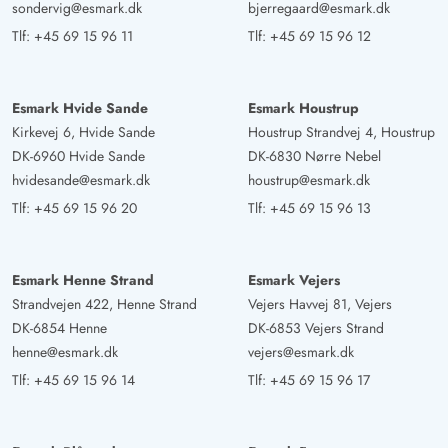
Deutschland
sondervig@esmark.dk
bjerregaard@esmark.dk
AI Oversat
(Se oprindelig)
Tlf:
+45 69 15 96 11
Tlf:
+45 69 15 96 12
Feriehuset ligger i en klitkæde. Stilheden var fantastisk
for os, og vi kunne nyde en afslappende tid ved pejsen.
Esmark Hvide Sande
Esmark Houstrup
Huset er indrettet i skandinavisk stil. Det er meget
Kirkevej 6, Hvide Sande
Houstrup Strandvej 4, Houstrup
hyggeligt. Alt, hvad man har brug for, er til stede i
DK-6960 Hvide Sande
DK-6830 Nørre Nebel
tilstrækkeligt antal. Vi sov meget godt i sengene.
hvidesande@esmark.dk
houstrup@esmark.dk
Udsigten fra begge sider af huset inviterer til at drømme.
Tlf:
+45 69 15 96 20
Tlf:
+45 69 15 96 13
Gast
4.5 ud af 5
4.5 ud af 5
4.5 out of 5
07/10/2024
Esmark Henne Strand
Esmark Vejers
Deutschland
Strandvejen 422, Henne Strand
Vejers Havvej 81, Vejers
AI Oversat
(Se oprindelig)
DK-6854 Henne
DK-6853 Vejers Strand
Meget smukt, lille men fint sommerhus i klassisk
henne@esmark.dk
vejers@esmark.dk
skandinavisk stil. Huset er perfekt til enkeltrejsende eller
Tlf:
+45 69 15 96 14
Tlf:
+45 69 15 96 17
familier med op til 4 personer. Det har alt, hvad man
virkelig har brug for (og ikke mere) og desuden en