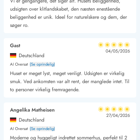
Vi er gengangere, det siger alt. Husets beliggenhed,
udsigten over klitlandskabet, den næsten enestående
beliggenhed er unik. Ideel for naturelskere og dem, der
søger ro.
Gast
5 ud af 5
5 ud af 5
5 out of 5
04/05/2026
Deutschland
AI Oversat
(Se oprindelig)
Huset er meget lyst, meget venligt. Udsigten er virkelig
smuk. Ved ankomsten var alt rent, der manglede intet. Til
to personer virkelig fremragende.
Angelika Matheisen
5 ud af 5
5 ud af 5
5 out of 5
27/04/2026
Deutschland
AI Oversat
(Se oprindelig)
Moderne og hyggeligt indrettet sommerhus, perfekt til 2