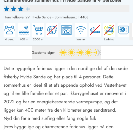
Charmerende sommerhus i Hvide Sande til 4 personer
Hummelbovej 29,
Hvide Sande
-
Sommerhusnr.: F4408
4
pers.
400
m
2000
m
Internet
Ladning
Gæsterne siger
4.5 ud af 5
Dette hyggelige feriehus ligger i den nordlige del af den søde
fiskerby Hvide Sande og har plads til 4 personer. Dette
sommerhus er ideel til et afslappende ophold ved Vesterhavet
og til en lille familie eller et par. Ikke-rygerhuset er renoveret i
2022 og har en energiebesparende varmepumpe, og det
ligger kun 400 meter fra den kilometerlange sandstrand.
Nyd din ferie med surfing eller fang nogle fisk
Jeres hyggelige og charmerende feriehus ligger på den