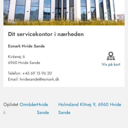
Alt var også rent, både mikroovn og ovn var rene.
Aktiviteter er gode og hurtigt tilgængelige med bil.
Måske ses vi næste gang! :)
Dit servicekontor i nærheden
Esmark Hvide Sande
Kirkevej 6
6960 Hvide Sande
Vis på kort
Telefon:
+45 69 15 96 20
Email:
hvidesande@esmark.dk
Oplistet
Områder
Hvide
Holmsland Klitvej 9, 6960 Hvide
i:
Sande
Sande