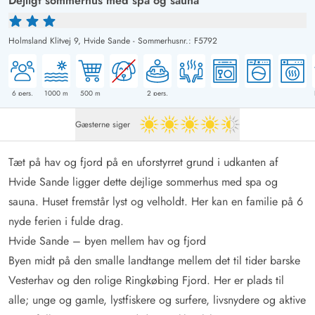
Dejligt sommerhus med spa og sauna
Holmsland Klitvej 9,
Hvide Sande
-
Sommerhusnr.: F5792
6
pers.
1000
m
500
m
2
pers.
Gæsterne siger
4.5 ud af 5
Tæt på hav og fjord på en uforstyrret grund i udkanten af
Hvide Sande ligger dette dejlige sommerhus med spa og
sauna. Huset fremstår lyst og velholdt. Her kan en familie på 6
nyde ferien i fulde drag.
Hvide Sande – byen mellem hav og fjord
Byen midt på den smalle landtange mellem det til tider barske
Vesterhav og den rolige Ringkøbing Fjord. Her er plads til
alle; unge og gamle,
lystfiskere
og
surfere
, livsnydere og aktive