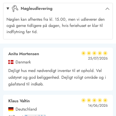
osv.
Nøgleudlevering
Dejlig indhe terrasse
Nyd sommerdagene på de to, skønne terrasser, her er der stort
Nøglen kan afhentes fra kl. 15.00, men vi udleverer den
set altid mulighed for at sidde i læ. Tag grillen frem og
også gerne tidligere på dagen, hvis feriehuset er klar til
tilbered din frokost eller aftensmad, imens du nyder et glas vin
indflytning før tid.
eller et glas kold øl.
Et godt udgangspunkt for en god ferie i Hvide Sande.
Anita Mortensen
5 ud af 5
5 ud af 5
5 out of 5
25/07/2026
Danmark
Dejligt hus med nødvendigt inventar til et ophold. Vel
udstyret og god beliggenhed. Dejligt roligt område og i
gåafstand til indkøb.
Klaus Valtin
5 ud af 5
5 ud af 5
5 out of 5
14/06/2026
Deutschland