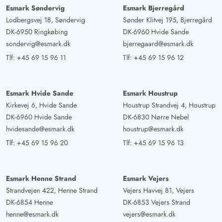
Esmark Søndervig
Esmark Bjerregård
Lodbergsvej 18, Søndervig
Sønder Klitvej 195, Bjerregård
DK-6950 Ringkøbing
DK-6960 Hvide Sande
sondervig@esmark.dk
bjerregaard@esmark.dk
Tlf:
+45 69 15 96 11
Tlf:
+45 69 15 96 12
Esmark Hvide Sande
Esmark Houstrup
Kirkevej 6, Hvide Sande
Houstrup Strandvej 4, Houstrup
DK-6960 Hvide Sande
DK-6830 Nørre Nebel
hvidesande@esmark.dk
houstrup@esmark.dk
Tlf:
+45 69 15 96 20
Tlf:
+45 69 15 96 13
Esmark Henne Strand
Esmark Vejers
Strandvejen 422, Henne Strand
Vejers Havvej 81, Vejers
DK-6854 Henne
DK-6853 Vejers Strand
henne@esmark.dk
vejers@esmark.dk