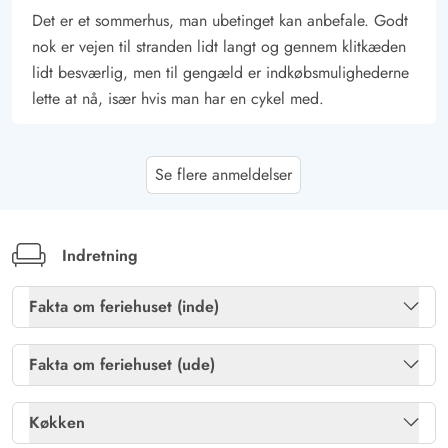
Det er et sommerhus, man ubetinget kan anbefale. Godt
nok er vejen til stranden lidt langt og gennem klitkæden
lidt besværlig, men til gengæld er indkøbsmulighederne
lette at nå, især hvis man har en cykel med.
Gast
3.5 ud af 5
Se flere anmeldelser
3.5 ud af 5
3.5 out of 5
01/11/2025
Deutschland
AI Oversat
(Se oprindelig)
Inventar meget forældet, men huset er pænt rent og
Indretning
smukt beliggende
Fakta om feriehuset (inde)
Gast
Brændeovn
Ja
4.5 ud af 5
4.5 ud af 5
4.5 out of 5
17/10/2025
Fakta om feriehuset (ude)
Deutschland
Gratis fibernet
Ja
Havemøbler
Ja
AI Oversat
(Se oprindelig)
Køkken
Feriehus godt, beliggenhed bynær, roligt trods vejene
Sauna
Ja