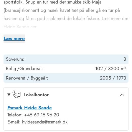
sportsfolk. Snup en tur med det smukke skib Maja
(
bramsejlskonnert
) og mærk havet tæt på eller gå en tur på
havnen og få en god snak med de lokale fiskere. Læs mere om
Hvide Sande
her.
Ferie med sauna og spa
Læs mere
Et dejligt sommerhus på en uforstyrret grund lige i udkanten af
Hvide Sande med både sauna og spabad. Huset råder over 3
Soverum:
3
gode værelser, 2 med dobbeltsenge og 1 værelse med
køjeseng. Nyd et par timers forkælelse i spaen eller saunaen
Bolig-/Grundareal:
102 / 3200 m²
og mærk, hvordan kroppen slapper af efter en lang tur ved
Renoveret /
Byggeår:
2005 /
1973
Vesterhavet. I stuen som ligger i åben forbindelse med
køkkenent og spisestuen, kan mange timers hygge med
Lokalkontor
familien tilbringes. Tænd op for brændeovnen og varmen vil
Esmark Hvide Sande
strømme igennem hele huset. Et godt sommerhus med mange
Telefon: +45 69 15 96 20
moderne bekvemmeligheder såsom smart-tv, internet,
E-mail: hvidesande@esmark.dk
Chromecast, opvaskemaskine, vaskemaskine og tørretumbler