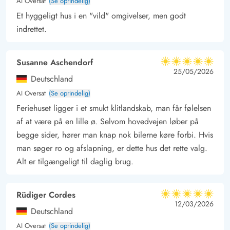
AI Oversat
(Se oprindelig)
Et hyggeligt hus i en "vild" omgivelser, men godt
indrettet.
Susanne Aschendorf
5 ud af 5
5 ud af 5
5 out of 5
25/05/2026
Deutschland
AI Oversat
(Se oprindelig)
Feriehuset ligger i et smukt klitlandskab, man får følelsen
af at være på en lille ø. Selvom hovedvejen løber på
begge sider, hører man knap nok bilerne køre forbi. Hvis
man søger ro og afslapning, er dette hus det rette valg.
Alt er tilgængeligt til daglig brug.
Rüdiger Cordes
5 ud af 5
5 ud af 5
5 out of 5
12/03/2026
Deutschland
AI Oversat
(Se oprindelig)