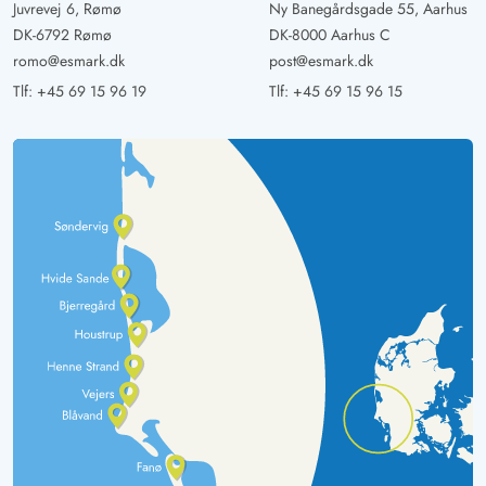
Juvrevej 6, Rømø
Ny Banegårdsgade 55, Aarhus
Elke Stein
5 ud af 5
5 ud af 5
5 out of 5
19/10/2024
DK-6792 Rømø
DK-8000 Aarhus C
Deutschland
romo@esmark.dk
post@esmark.dk
AI Oversat
(Se oprindelig)
Tlf:
+45 69 15 96 19
Tlf:
+45 69 15 96 15
Sommerhuset ligger i rolig beliggenhed lidt længere fra
stranden. Det er hyggeligt indrettet, og køkken og bad
er indbydende. I dette hus kan man nyde en herlig ferie
på alle årstider. Det har alt hvad man behøver.