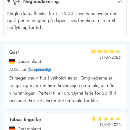
Nøgleudlevering
overdækkede terrasse. Til de mindste er der desuden en gynge,
som de helt sikkert vil elske. Imens kan de vokse nyde
Nøglen kan afhentes fra kl. 15.00, men vi udleverer den
havemøblerne og lave aftens grillmåltid – enten på gasgrillen
også gerne tidligere på dagen, hvis feriehuset er klar til
eller kuglegrillen.
indflytning før tid.
Beliggende i det rolige naturområde Klegod mellem de kendte
feriebyer Hvide Sande og Søndervig. Det er et dejligt område,
som er ideelt for familier med børn. I Hvide Sande og
Gast
4.5 ud af 5
4.5 ud af 5
4.5 out of 5
31/07/2026
Søndervig finder I gode indkøbsmuligheder, restauranter og
Deutschland
aktiviteter for hele familien.
AI Oversat
(Se oprindelig)
Et meget smukt hus i velholdt stand. Omgivelserne er
rolige, og man kan høre hovedvejen en smule, alt efter
vindretningen. Perfekt til en uforstyrret ferie for op til 4
personer. For seks virker det en smule for lille.
Tobias Engelke
5 ud af 5
5 ud af 5
5 out of 5
19/07/2026
Deutschland