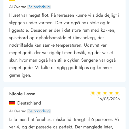
AI Oversat
(Se oprindelig)
Huset var meget flot. På terrassen kunne vi sidde dejligt i
skyggen under varmen. Der var også nok stole og to
liggestole. Desuden er der i det store rum med køkken,
spisebord og opholdsområde et klimaanlæg, der i
nødstilfælde kan sænke temperaturen. Udstyret var
meget godt, der var rigeligt med bestik, og der var et
skur, hvor man også kan stille cykler. Sengene var også
meget gode. Vi følte os rigtig godt tilpas og kommer
gerne igen.
Nicole Lasse
5 ud af 5
5 ud af 5
5 out of 5
16/05/2026
Deutschland
AI Oversat
(Se oprindelig)
Lille men fint feriehus, måske lidt trangt til 6 personer. Vi
var 4, og det passede os perfekt. Der manglede intet,