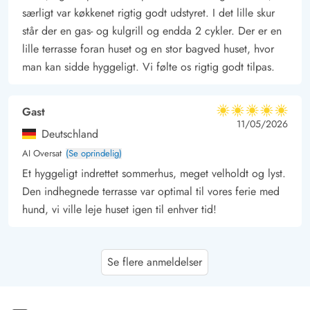
særligt var køkkenet rigtig godt udstyret. I det lille skur
står der en gas- og kulgrill og endda 2 cykler. Der er en
lille terrasse foran huset og en stor bagved huset, hvor
man kan sidde hyggeligt. Vi følte os rigtig godt tilpas.
Gast
5 ud af 5
5 ud af 5
5 out of 5
11/05/2026
Deutschland
AI Oversat
(Se oprindelig)
Et hyggeligt indrettet sommerhus, meget velholdt og lyst.
Den indhegnede terrasse var optimal til vores ferie med
hund, vi ville leje huset igen til enhver tid!
Lothar Prochnow
4.5 ud af 5
Se flere anmeldelser
4.5 ud af 5
4.5 out of 5
11/01/2026
Deutschland
AI Oversat
(Se oprindelig)