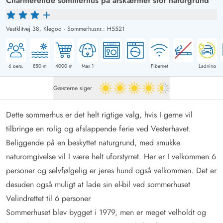
Charmerende sommerhus på afskærmet stor naturgrund
Vestklitvej 38,
Klegod
-
Sommerhusnr.: H5521
6
pers.
850
m
4000
m
Max 1
Fibernet
Ladning
Gæsterne siger
4.5 ud af 5
Dette sommerhus er det helt rigtige valg, hvis I gerne vil
tilbringe en rolig og afslappende ferie ved Vesterhavet.
Beliggende på en beskyttet naturgrund, med smukke
naturomgivelse vil I være helt uforstyrret. Her er I velkommen 6
personer og selvfølgelig er jeres hund også velkommen. Det er
desuden også muligt at lade sin el-bil ved sommerhuset
Velindrettet til 6 personer
Sommerhuset blev bygget i 1979, men er meget velholdt og