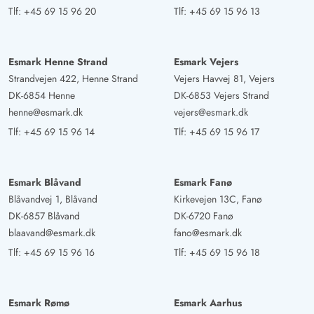
AI Oversat
(Se oprindelig)
Tlf:
+45 69 15 96 20
Tlf:
+45 69 15 96 13
Fantastisk hyggeligt sommerhus, ville vi booke igen.
Stranden er lidt længere væk, end angivet. Brænde kan
købes direkte ved huset, hvis nødvendigt. Ikke egnet til 6
Esmark Henne Strand
Esmark Vejers
personer; perfekt til 2 til 4 personer. Desværre ingen
Strandvejen 422, Henne Strand
Vejers Havvej 81, Vejers
DK-6854 Henne
DK-6853 Vejers Strand
nøgleboks ved huset. Terrasse med overdækning og
henne@esmark.dk
vejers@esmark.dk
siddepladser. Gas- og kulgrill tilgængelig. Køkkenudstyr
Tlf:
+45 69 15 96 14
Tlf:
+45 69 15 96 17
er meget tilstrækkeligt. Rengøringsmaterialer til eventuel
slutrengøring til rådighed.
Esmark Blåvand
Esmark Fanø
Jürgen Pertl
Blåvandvej 1, Blåvand
Kirkevejen 13C, Fanø
3.5 ud af 5
3.5 ud af 5
3.5 out of 5
30/12/2024
DK-6857 Blåvand
DK-6720 Fanø
Deutschland
blaavand@esmark.dk
fano@esmark.dk
AI Oversat
(Se oprindelig)
Tlf:
+45 69 15 96 16
Tlf:
+45 69 15 96 18
Et lille hyggeligt sommerhus. Med 3 personer er det
acceptabelt, flere personer anbefales ikke.
Esmark Rømø
Esmark Aarhus