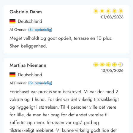
Gabriele Dahm
5 ud af 5
5 ud af 5
5 out of 5
01/08/2026
Deutschland
AI Oversat
(Se oprindelig)
Meget velholdt og godt opdelt, terrasse en 10 plus.
Skøn beliggenhed.
Martina Niemann
4.5 ud af 5
4.5 ud af 5
4.5 out of 5
13/06/2026
Deutschland
AI Oversat
(Se oprindelig)
Feriehuset var præcis som beskrevet. Vi var der med 2
voksne og 1 hund. For det var det virkelig tilstrækkeligt
og hyggeligt i størrelsen. Til 4 personer ville det være
for lille, da man har brug for det andet værelse til
kufferter og mere. Terrassen var også god og
tilstrækkeligt møbleret. Vi kunne virkelig godt lide det