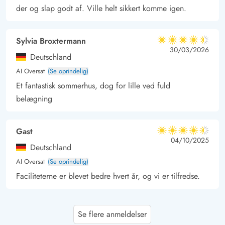
der og slap godt af. Ville helt sikkert komme igen.
Sylvia Broxtermann
4.5 ud af 5
4.5 ud af 5
4.5 out of 5
30/03/2026
Deutschland
AI Oversat
(Se oprindelig)
Et fantastisk sommerhus, dog for lille ved fuld
belægning
Gast
4.5 ud af 5
4.5 ud af 5
4.5 out of 5
04/10/2025
Deutschland
AI Oversat
(Se oprindelig)
Faciliteterne er blevet bedre hvert år, og vi er tilfredse.
Kerstin u. Volker Kossin
4.5 ud af 5
Se flere anmeldelser
4.5 ud af 5
4.5 out of 5
01/09/2025
Deutschland