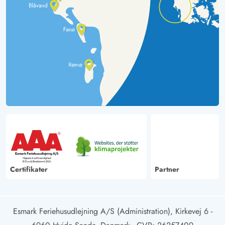
Certifikater
Partner
Esmark Feriehusudlejning A/S (Administration), Kirkevej 6 -