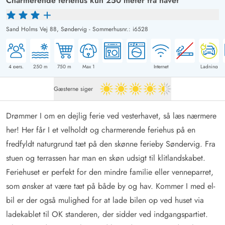
Charmerende feriehus kun 250 meter fra havet
Sand Holms Vej 88,
Søndervig
-
Sommerhusnr.: i6528
4
pers.
250
m
750
m
Max 1
Internet
Ladning
Gæsterne siger
4.5 ud af 5
Drømmer I om en dejlig ferie ved vesterhavet, så læs nærmere
her! Her får I et velholdt og charmerende feriehus på en
fredfyldt naturgrund tæt på den skønne ferieby Søndervig. Fra
stuen og terrassen har man en skøn udsigt til klitlandskabet.
Feriehuset er perfekt for den mindre familie eller venneparret,
som ønsker at være tæt på både by og hav. Kommer I med el-
bil er der også mulighed for at lade bilen op ved huset via
ladekablet til OK standeren, der sidder ved indgangspartiet.