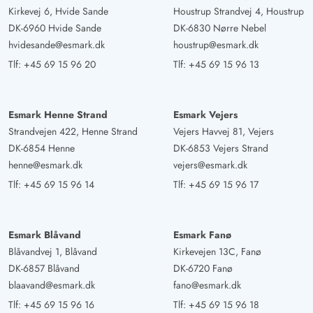
Kirkevej 6, Hvide Sande
Houstrup Strandvej 4, Houstrup
DK-6960 Hvide Sande
DK-6830 Nørre Nebel
hvidesande@esmark.dk
houstrup@esmark.dk
Tlf:
+45 69 15 96 20
Tlf:
+45 69 15 96 13
Esmark Henne Strand
Esmark Vejers
Strandvejen 422, Henne Strand
Vejers Havvej 81, Vejers
DK-6854 Henne
DK-6853 Vejers Strand
henne@esmark.dk
vejers@esmark.dk
Tlf:
+45 69 15 96 14
Tlf:
+45 69 15 96 17
Esmark Blåvand
Esmark Fanø
Blåvandvej 1, Blåvand
Kirkevejen 13C, Fanø
DK-6857 Blåvand
DK-6720 Fanø
blaavand@esmark.dk
fano@esmark.dk
Tlf:
+45 69 15 96 16
Tlf:
+45 69 15 96 18