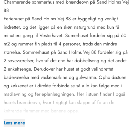
Charmerende sommerhus med brændeovn på Sand Holms Vej
88
Feriehuset på Sand Holms Vej 88 er hyggeligt og venligt
indrettet, og det ligger på en skøn naturgrund med kun få
minutters gang til Vesterhavet. Somerhuset fordeler sig på 60
m2 og rummer fin plads til 4 personer, trods den mindre
størrelse. Sommerhuset på Sand Holms Vej 88 fordeler sig på
2 soveværelser, hvoraf det ene har dobbeltseng og det andet
2 enkeltsenge. Derudover har huset et godt velindrettet
badeværelse med vaskemaskine og gulvvarme. Opholdsstuen
og køkkenet er i direkte forbindelse så alle kan følge med i
madlavning og ferieplanlægningen. Her i stuen finder I også
husets brændeovn, hvor I rigtigt kan slappe af foran de
knitrende flammer med benene oppe.
Delvis lukket terrasse og smuk udsigt
Læs mere
Somerhuset er omgivet af en delvist lukket træterasse, som går