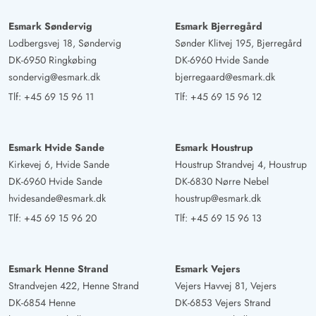
Esmark Søndervig
Esmark Bjerregård
Lodbergsvej 18, Søndervig
Sønder Klitvej 195, Bjerregård
DK-6950 Ringkøbing
DK-6960 Hvide Sande
sondervig@esmark.dk
bjerregaard@esmark.dk
Tlf:
+45 69 15 96 11
Tlf:
+45 69 15 96 12
Esmark Hvide Sande
Esmark Houstrup
Kirkevej 6, Hvide Sande
Houstrup Strandvej 4, Houstrup
DK-6960 Hvide Sande
DK-6830 Nørre Nebel
hvidesande@esmark.dk
houstrup@esmark.dk
Tlf:
+45 69 15 96 20
Tlf:
+45 69 15 96 13
Esmark Henne Strand
Esmark Vejers
Strandvejen 422, Henne Strand
Vejers Havvej 81, Vejers
DK-6854 Henne
DK-6853 Vejers Strand