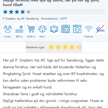
Dejligt feriehus med spa og sauna, tæt på hav og fjord,
hund tilladt
P Snejkers vej 49,
Søndervig
-
Sommerhusnr.: i6717
6
pers.
800
m
2500
m
Max 1
Fibernet
Gæsterne siger
4.5 ud af 5
Her på P. Snejkers Vej 49, lige syd for Søndervig, ligger dette
skønne feriehus, tæt ved både det brusende Vesterhav og
Ringkøbing fjord. Huset strækker sig over 89 kvadratmeter, og
kan derfor uden problemer byde velkommen til seks
feriegæster og en enkelt hund.
Strandnær ferie i godt og velindrettet feriehus
Dejligt træferiehus på stor grund, i rolige omgivelser. Huset er
godt og lyst indrettet i afslappende skandinavisk stil, hvor det