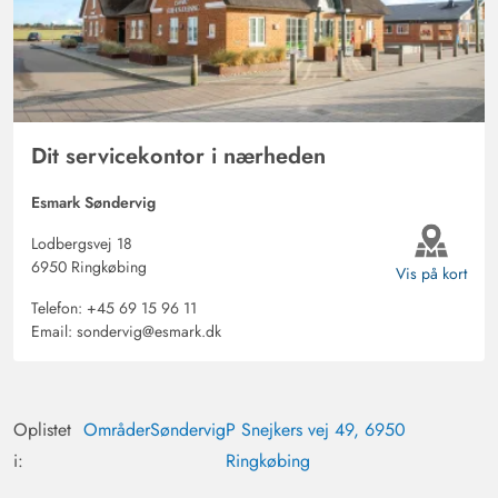
Dit servicekontor i nærheden
Esmark Søndervig
Lodbergsvej 18
6950 Ringkøbing
Vis på kort
Telefon:
+45 69 15 96 11
Email:
sondervig@esmark.dk
Oplistet
Områder
Søndervig
P Snejkers vej 49, 6950
i:
Ringkøbing