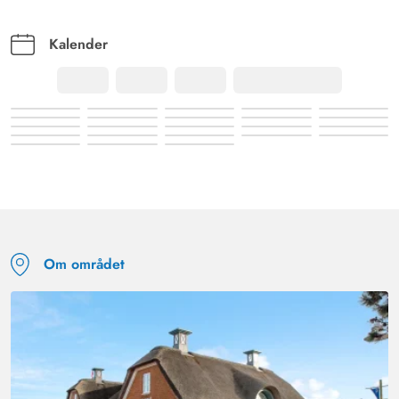
AI Oversat
(Se oprindelig)
Meget god beliggenhed, det er ikke langt til stranden.
Kalender
Flot vinterhave.
Om området