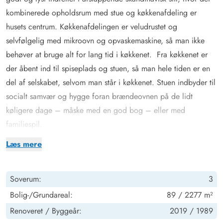
kombinerede opholdsrum med stue og køkkenafdeling er
husets centrum. Køkkenafdelingen er veludrustet og
selvfølgelig med mikroovn og opvaskemaskine, så man ikke
behøver at bruge alt for lang tid i køkkenet. Fra køkkenet er
der åbent ind til spiseplads og stuen, så man hele tiden er en
del af selskabet, selvom man står i køkkenet. Stuen indbyder til
socialt samvær og hygge foran brændeovnen på de lidt
køligere dage – måske med en god bog – eller med
familiespil.
Huset er til 6 personer, og sovepladserne er fordelt på 3
Læs mere
soverum med hver en dobbeltseng. I det velindrettede
badeværelse er der foruden gulvvarme, også spa og sauna, så
Soverum:
3
man også har mulighed for lidt wellness på ferien, hvilket vil
være en god afslutning på en dejlig efterårsdag i naturen.
Bolig-/Grundareal:
89 / 2277 m²
Med en vaskemaskine i feriehuset gør det det nemt at pakke til
Renoveret /
Byggeår:
2019 /
1989
ferien – man kan jo altid vaske undervejs, hvilket måske især