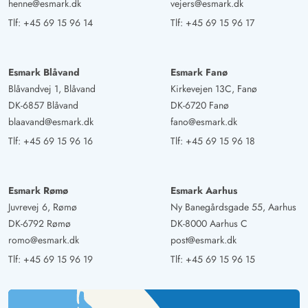
henne@esmark.dk
vejers@esmark.dk
Tlf:
+45 69 15 96 14
Tlf:
+45 69 15 96 17
Esmark Blåvand
Esmark Fanø
Blåvandvej 1, Blåvand
Kirkevejen 13C, Fanø
DK-6857 Blåvand
DK-6720 Fanø
blaavand@esmark.dk
fano@esmark.dk
Tlf:
+45 69 15 96 16
Tlf:
+45 69 15 96 18
Esmark Rømø
Esmark Aarhus
Juvrevej 6, Rømø
Ny Banegårdsgade 55, Aarhus
DK-6792 Rømø
DK-8000 Aarhus C
romo@esmark.dk
post@esmark.dk
Tlf:
+45 69 15 96 19
Tlf:
+45 69 15 96 15