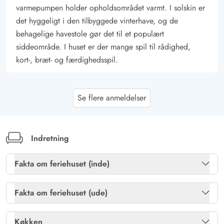
varmepumpen holder opholdsområdet varmt. I solskin er
det hyggeligt i den tilbyggede vinterhave, og de
behagelige havestole gør det til et populært
siddeområde. I huset er der mange spil til rådighed,
kort-, bræt- og færdighedsspil.
Gast
4.5 ud af 5
Se flere anmeldelser
4.5 ud af 5
4.5 out of 5
16/10/2025
Deutschland
AI Oversat
(Se oprindelig)
Det er et meget flot feriehus med masser af plads i
Indretning
haven og en lille vinterhave. Vi har tilbragt mange
dejlige timer her!
Fakta om feriehuset (inde)
Brændeovn
Ja
Fakta om feriehuset (ude)
Sven Lohmann
4 ud af 5
4 ud af 5
4 out of 5
25/08/2025
Gratis fibernet
Ja
Deutschland
Havemøbler
Ja
Køkken