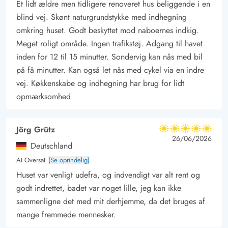
Et lidt ældre men tidligere renoveret hus beliggende i en
væk og der er bl.a. dejlige cykel- og gangstier over den. Hele
blind vej. Skønt naturgrundstykke med indhegning
området er kendetegnet ved gode cykelstier, lige bag klitterne,
omkring huset. Godt beskyttet mod naboernes indkig.
væk fra vejen og igennem naturen.
Meget roligt område. Ingen trafikstøj. Adgang til havet
inden for 12 til 15 minutter. Sondervig kan nås med bil
på få minutter. Kan også let nås med cykel via en indre
vej. Køkkenskabe og indhegning har brug for lidt
opmærksomhed.
Jörg Grütz
5 ud af 5
5 ud af 5
5 out of 5
26/06/2026
Deutschland
AI Oversat
(Se oprindelig)
Huset var venligt udefra, og indvendigt var alt rent og
godt indrettet, badet var noget lille, jeg kan ikke
sammenligne det med mit derhjemme, da det bruges af
mange fremmede mennesker.