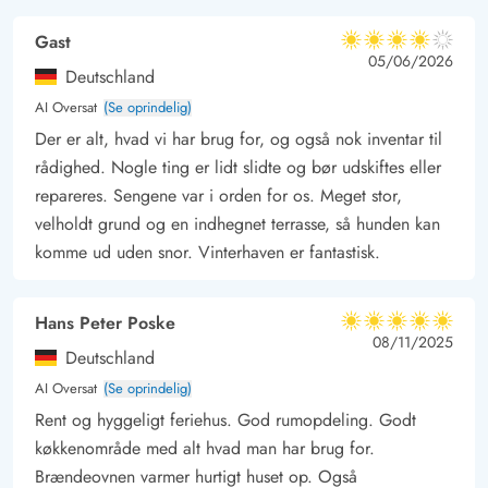
Gast
4 ud af 5
4 ud af 5
4 out of 5
05/06/2026
Deutschland
AI Oversat
(Se oprindelig)
Der er alt, hvad vi har brug for, og også nok inventar til
rådighed. Nogle ting er lidt slidte og bør udskiftes eller
repareres. Sengene var i orden for os. Meget stor,
velholdt grund og en indhegnet terrasse, så hunden kan
komme ud uden snor. Vinterhaven er fantastisk.
Hans Peter Poske
5 ud af 5
5 ud af 5
5 out of 5
08/11/2025
Deutschland
AI Oversat
(Se oprindelig)
Rent og hyggeligt feriehus. God rumopdeling. Godt
køkkenområde med alt hvad man har brug for.
Brændeovnen varmer hurtigt huset op. Også