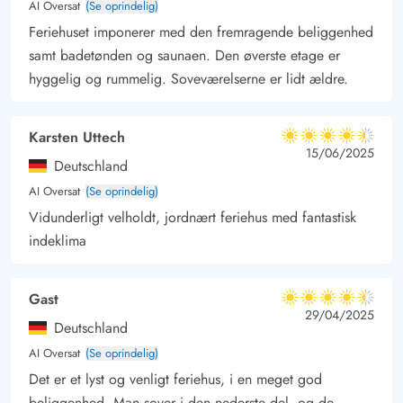
AI Oversat
(Se oprindelig)
centrum
Feriehuset imponerer med den fremragende beliggenhed
Fra ferieadressen på Lodbergsvej 281 tager det ikke mange
samt badetønden og saunaen. Den øverste etage er
minutter at nå stranden. Faktisk er der kun 175 meter mellem
hyggelig og rummelig. Soveværelserne er lidt ældre.
jeres feriematrikel og det brusende Vesterhav, og den
nærmeste strandopgang ligger lige for enden af vejen.
Karsten Uttech
4.5 ud af 5
Søndervigs centrum ligger omtrent 5 minutters gang fra
4.5 ud af 5
4.5 out of 5
15/06/2025
Deutschland
feriehuset, og de mange butikker og spisesteder venter blot på
AI Oversat
(Se oprindelig)
at blive besøgt. I feriebyen finder I også et supermarked og et
Vidunderligt velholdt, jordnært feriehus med fantastisk
bageri, hvor I hver dag kan forsyne jer med nybagte
indeklima
rundstykker til morgenbordet.
Gast
4.5 ud af 5
4.5 ud af 5
4.5 out of 5
29/04/2025
Deutschland
AI Oversat
(Se oprindelig)
Det er et lyst og venligt feriehus, i en meget god
beliggenhed. Man sover i den nederste del, og de