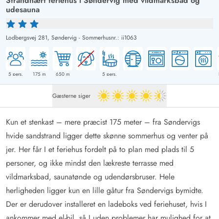
Strandnært feriehus i Søndervig med vildmarksbad og
udesauna
Lodbergsvej 281,
Søndervig
-
Sommerhusnr.: ii1063
5
pers.
175
m
650
m
5
pers.
Gæsterne siger
4.5 ud af 5
Kun et stenkast – mere præcist 175 meter – fra Søndervigs
hvide sandstrand ligger dette skønne sommerhus og venter på
jer. Her får I et feriehus fordelt på to plan med plads til 5
personer, og ikke mindst den lækreste terrasse med
vildmarksbad, saunatønde og udendørsbruser. Hele
herligheden ligger kun en lille gåtur fra Søndervigs bymidte.
Der er derudover installeret en ladeboks ved feriehuset, hvis I
ankommer med el-bil, så I uden problemer har mulighed for at