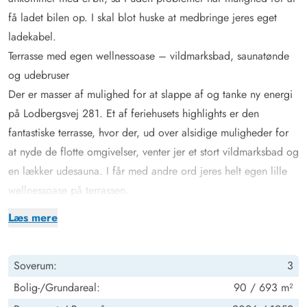
få ladet bilen op. I skal blot huske at medbringe jeres eget
ladekabel.
Terrasse med egen wellnessoase – vildmarksbad, saunatønde
og udebruser
Der er masser af mulighed for at slappe af og tanke ny energi
på Lodbergsvej 281. Et af feriehusets highlights er den
fantastiske terrasse, hvor der, ud over alsidige muligheder for
at nyde de flotte omgivelser, venter jer et stort vildmarksbad og
en lækker udesauna. I får med andre ord jeres helt egen lille
wellnessoase på terrassen.
Dertil kommer naturligvis gode havemøbler, liggestole og en
Læs mere
praktisk grill, hvorpå I hurtigt kan tilberede dagens
feriemiddag. En sidste lille bonus er udebruseren, hvor I kan
Soverum:
3
skylle fødderne rene for sand efter en tur på stranden.
Udebruseren kan benyttes fra april til november.
Bolig-/Grundareal:
90 / 693 m²
Hyggeligt feriehus på Lodbergsvej 281 til fem personer med