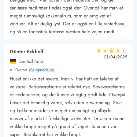
sanitære faciliteter findes også der. Ovenpå har man et
meget rummeligt køkkenalrum, som er omgivet af
vinduer. Alt er dejlig lyst. Der er også en lille vinterhave,
og så en fantastisk terrasse næsten hele vejen rundt.
Günter Eckhoff
4.5 ud af 5
4.5 ud af 5
4.5 out of 5
21/04/2025
Deutschland
AI Oversat
(Se oprindelig)
Huset er ikke det nyeste. Men vi har haft en følelse af
velvære. Badeværelserne er relativt nye. Soveværelserne
er nedenunder, og det kunne vi rigtig godt lide. Ovenpå
bliver det temmelig varmt, selv uden opvarmning. Stue-
og køkkenområdet er meget rummeligt og tilbyder
masser af plads til forskellige aktiviteter. Terrassen kunne
vi ikke bruge meget på grund af vejret. Saunaen var
super. Badekarret har vi ikke brugt.