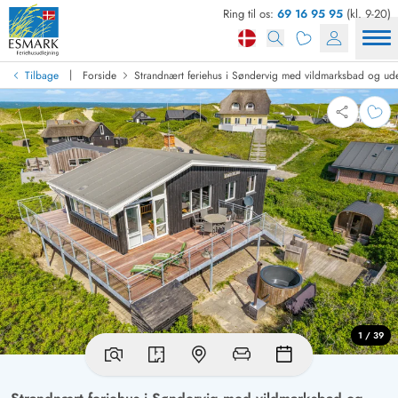
Ring til os:
69 16 95 95
(kl. 9-20)
|
Tilbage
Forside
Strandnært feriehus i Søndervig med vildmarksbad og ud
1 / 39