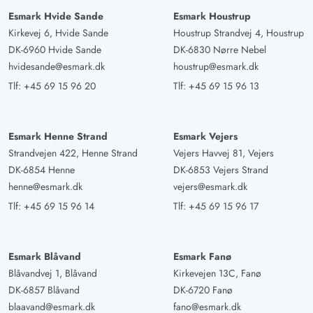
Esmark Hvide Sande
Esmark Houstrup
Kirkevej 6, Hvide Sande
Houstrup Strandvej 4, Houstrup
DK-6960 Hvide Sande
DK-6830 Nørre Nebel
hvidesande@esmark.dk
houstrup@esmark.dk
Tlf:
+45 69 15 96 20
Tlf:
+45 69 15 96 13
Esmark Henne Strand
Esmark Vejers
Strandvejen 422, Henne Strand
Vejers Havvej 81, Vejers
DK-6854 Henne
DK-6853 Vejers Strand
henne@esmark.dk
vejers@esmark.dk
Tlf:
+45 69 15 96 14
Tlf:
+45 69 15 96 17
Esmark Blåvand
Esmark Fanø
Blåvandvej 1, Blåvand
Kirkevejen 13C, Fanø
DK-6857 Blåvand
DK-6720 Fanø
blaavand@esmark.dk
fano@esmark.dk