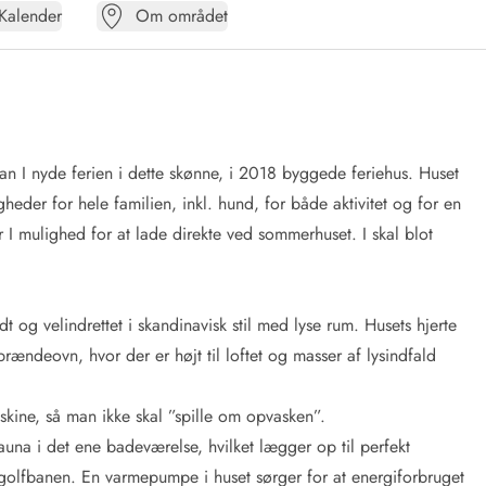
Kalender
Om området
kan I nyde ferien i dette skønne, i 2018 byggede feriehus. Huset
eder for hele familien, inkl. hund, for både aktivitet og for en
 I mulighed for at lade direkte ved sommerhuset. I skal blot
 og velindrettet i skandinavisk stil med lyse rum. Husets hjerte
rændeovn, hvor der er højt til loftet og masser af lysindfald
skine, så man ikke skal ”spille om opvasken”.
una i det ene badeværelse, hvilket lægger op til perfekt
på golfbanen. En varmepumpe i huset sørger for at energiforbruget