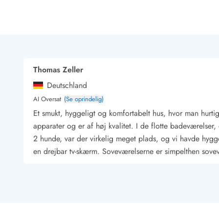
Rav - find det selv langs Vesterhavet
Indendørs legelande
Zoologiske haver og dyreparker
Sportsaktiviteter
Lystfiskeri på Vestkysten
Bowling
Thomas Zeller
Minigolf i Vestjylland
Deutschland
Svømmehaller og badelande
Golfferie i sommerhus
AI Oversat
(Se oprindelig)
Fitness og træning
Et smukt, hyggeligt og komfortabelt hus, hvor man hurtig
Cykelferie
apparater og er af høj kvalitet. I de flotte badeværelser,
Rideskoler/Ponyridning
2 hunde, var der virkelig meget plads, og vi havde hygg
Surfing
en drejbar tv-skærm. Soveværelserne er simpelthen sovevæ
Vandring langs Vestkysten
Vandski for hele familien
Sejlads langs Vestkysten
Kulturaktiviteter
Historiske museer
Kunstmuseer