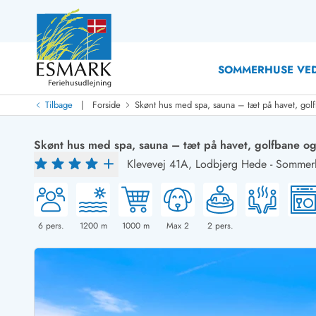
SOMMERHUSE VED
|
Tilbage
Forside
Skønt hus med spa, sauna – tæt på havet, golf
Last Minute
Last minute
Skønt hus med spa, sauna – tæt på havet, golfbane og
Nyheder
Klevevej 41A,
Lodbjerg Hede
-
Sommerh
Nyheder hos Esmark
Med swimmingpool
Sommerhuse med hund
Nyrenoverede sommerhuse
Sommerhuse
Sommerhuse med slutrengøring inklusive
Sommerhuse 
Sommerhuse tæt ved vandet
Sommerhuse 
6
pers.
1200
m
1000
m
Max 2
2
pers.
Sommerhuse med internet
Sommerhuse 
Nybyggede sommerhuse
Feriehuse 
Sommerhuse med sauna
Luksussomm
Røgfrie/ikke-ryger sommerhuse
Sommerhuse
Sommerhuse med udsigt
Sommerhuse 