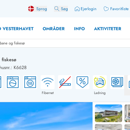
Sprog
Søg
Ejerlogin
Favoritliste
 VESTERHAVET
OMRÅDER
INFO
AKTIVITETER
bane og fiskesø
 fiskesø
usnr.: K6628
 med søndagsskift
Sommerhuse for 10 pers
med plads til fangsten
Sommerhuse for 12 Pers
med aktivitetsrum
Sommerhuse for 14 Pers
Fibernet
Ladning
med ladestation (elbil)
Store sommerhuse (for g
med brændeovn
Sommerhuse i påskeferi
erhuse
Sommerhuse i sommerfer
 med ydersæsonrabat
Sommerhuse i efterårsfer
for 2 personer
Sommerhuse i vinterferie