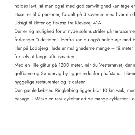
Fordele hos os
holdes lavt, så man også med god samvittighed kan tage en 
Esmark Rejsecurity
Huset er til 6 personer, fordelt på 3 soverum med hver en 
Esmark KidsVIP
Esmark VIP: Fordele og rabataftaler
Udsigt til klitter og fiskesø fra Klevevej 41A
Prisgaranti
Der er rig mulighed for at nyde solens stråler på terrasse
Ingen depositum
forlænger ”ude-tiden”. Herfra kan du også holde øje med bø
Gæsteanmeldelser
Her på Lodbjerg Hede er mulighederne mange – få meter fr
Gratis WiFi i ferieområdet
for selv at fange aftensmaden.
Rabat
Med en lille gåtur på 1200 meter, når du Vesterhavet, der 
We love people!
golfbane og Søndervig by ligger indenfor gåafstand. I Sø
Fritidsaktiviteter
hyggelige restauranter og is cafeer.
Esmark VIP partnerfordele
Den gamle købstad Ringkøbing ligger blot 10 km væk, med 
Esmark KidsVIP
besøge. - Måske en rask cykeltur ad de mange cyklestier i 
LEGOLAND® rabat
Ferie med børn
Ferie med hund
Ferie ved stranden
Naturoplevelser