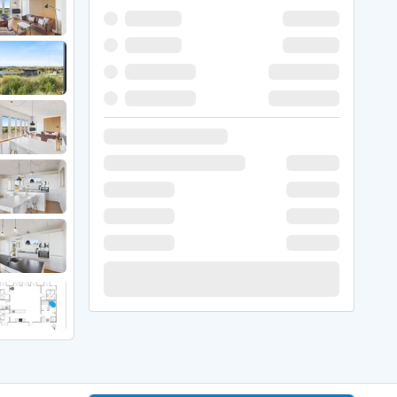
 Hede
ig
g
ge
de
it
and
sby