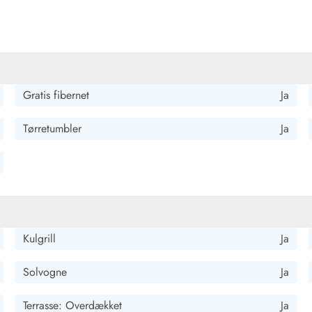
Gratis fibernet
Ja
Tørretumbler
Ja
Kontakt Blåvand
Kontakt Vejers
Kontakt Henne
Kontakt Rømø
Kontakt
Kulgrill
Ja
Solvogne
Ja
Terrasse: Overdækket
Ja