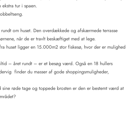
ekstra tur i spaen.
dobbeltseng.
rne rundt om huset. Den overdækkede og afskærmede terrasse
rnene, når de er travlt beskæftiget med at lege.
a huset ligger en 15.000m2 stor fiskesø, hvor der er mulighed
altid – året rundt – er et besøg værd. Også en 18 hullers
ndervig finder du masser af gode shoppingsmuligheder,
sine røde tage og toppede brosten er den er bestemt værd at
området?