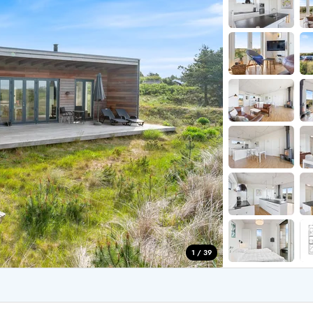
for 4 Personer
Sommerhuse i juleferien
for 6 Personer
Sommerhuse til nytår
for 8 Personer
de Sande
Sommerhuse i Søndervig
 i Henne Strand
Sommerhuse i Lodbjerg
 i Ho
Sommerhuse i Nr. Lyngv
i Houstrup
Sommerhuse på Rømø
 i Houvig
Sommerhuse i Søndervi
å Holmsland Klit
Sommerhuse i Skodbjer
 på Holmsland
Sommerhuse i Thorsmin
 i Hvide Sande
Sommerhuse i Vedersø Kl
 i Jegum
Sommerhuse i Vejers Str
 i Klegod
Sommerhuse i Vester Hu
1 / 39
e hos os