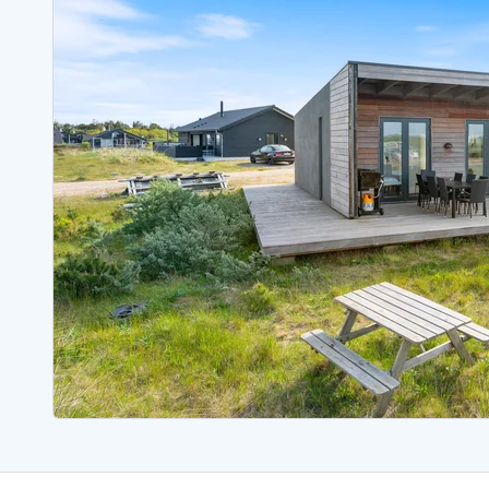
Sommerhuse med spa
Sommerhuse 
Sommerhuse med fredagsskift
Sommerhuse 
Sommerhuse med lørdagsskift
Sommerhuse 
Sommerhuse i Bjerregård
Sommerhuse i Blåvand
Sommerhuse i Hvi
Sommerhuse i Årgab
Sommerhuse
Sommerhuse i Arrild
Sommerhuse
Sommerhuse i Bjerregård
Sommerhuse 
Sommerhuse i Blåvand
Sommerhuse
Sommerhuse i Bork Havn
Sommerhus p
Sommerhuse i Fjand
Sommerhuse
Sommerhuse på Fanø
Sommerhuse
Sommerhuse i Grærup Strand
Sommerhuse
Sommerhuse i Haurvig
Sommerhuse
Esmark Rejsecurity
Esmark KidsVIP
Esmark VIP partnerfordele
Fordel
Praktiske informationer
Åbningstider og døgnvagt
Ankomst