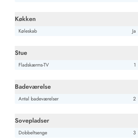
Job hos Esmark
Køkken
Køleskab
Ja
Stue
Fladskærms-TV
1
Badeværelse
Antal badeværelser
2
Sovepladser
Dobbeltsenge
3