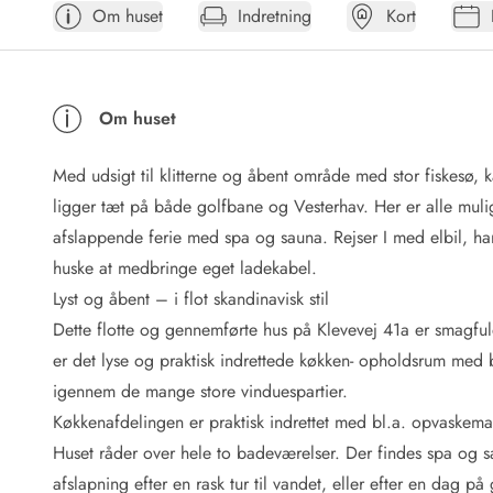
Om huset
Indretning
Kort
Afrejse
Sommerhus ABC
Booking FAQ
Forbrugsafregning (Strøm, vand...)
Om huset
Lån og lej
Pakkeliste
Med udsigt til klitterne og åbent område med stor fiskesø, 
Rengøring
Gavekort
ligger tæt på både golfbane og Vesterhav. Her er alle muligh
Book tidligt
afslappende ferie med spa og sauna. Rejser I med elbil, har
Lejebetingelser
huske at medbringe eget ladekabel.
Info
Lyst og åbent – i flot skandinavisk stil
Vejret i Danmark
Dette flotte og gennemførte hus på Klevevej 41a er smagfuldt
Sæsontider
er det lyse og praktisk indrettede køkken- opholdsrum med b
Baderegler
Naturbeskyttelse
igennem de mange store vinduespartier.
Webcam
Køkkenafdelingen er praktisk indrettet med bl.a. opvaskema
Fotokonkurrence
Huset råder over hele to badeværelser. Der findes spa og sa
Kort
afslapning efter en rask tur til vandet, eller efter en dag 