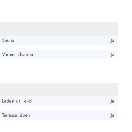
Sauna
Ja
Varme: Elvarme
Ja
 Hvide Sande
Baglandet
Ladestik til el-bil
Ja
Terrasse: åben
Ja