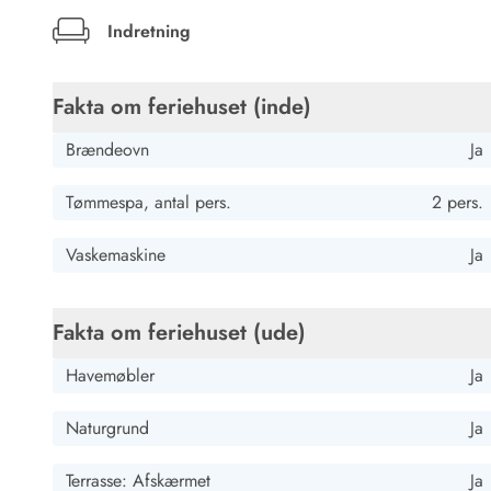
Kunsthåndværk og gallerier
Indretning
Kulinariske oplevelser
Sandskulpturfestival
Hold jul i sommerhuset
Fakta om feriehuset (inde)
Vikingetiden i Danmark
Brændeovn
Ja
Tømmespa, antal pers.
2 pers.
Kontakt Bjerregård
Kontakt Søndervig
Kontakt Houstrup
Kontakt Fanø
Vaskemaskine
Ja
Kontakt, åbningstider og døgnvagt
Feriehusudlejning siden 1965
Bæredygtighed
Fakta om feriehuset (ude)
Gæsterne siger
Nyhedsbrev
Havemøbler
Ja
Sponsorater - Esmark støtter
Lejebetingelser
Naturgrund
Ja
Persondata- og cookiepolitik
Presse
Terrasse: Afskærmet
Ja