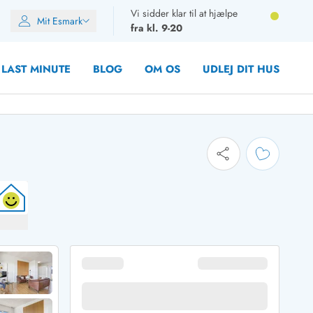
Vi sidder klar til at hjælpe
Mit Esmark
fra kl. 9-20
LAST MINUTE
BLOG
OM OS
UDLEJ DIT HUS
oner
oner
oner
rupper)
en
ien
ien
n