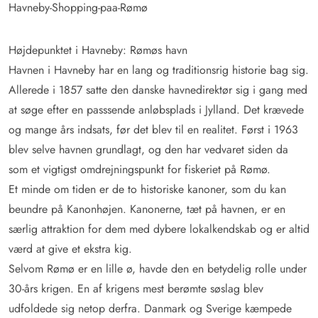
Havneby-Shopping-paa-Rømø
Højdepunktet i Havneby: Rømøs havn
Havnen i Havneby har en lang og traditionsrig historie bag sig.
Allerede i 1857 satte den danske havnedirektør sig i gang med
at søge efter en passsende anløbsplads i Jylland. Det krævede
og mange års indsats, før det blev til en realitet. Først i 1963
blev selve havnen grundlagt, og den har vedvaret siden da
som et vigtigst omdrejningspunkt for fiskeriet på Rømø.
Et minde om tiden er de to historiske kanoner, som du kan
beundre på Kanonhøjen. Kanonerne, tæt på havnen, er en
særlig attraktion for dem med dybere lokalkendskab og er altid
værd at give et ekstra kig.
Selvom Rømø er en lille ø, havde den en betydelig rolle under
30-års krigen. En af krigens mest berømte søslag blev
udfoldede sig netop derfra. Danmark og Sverige kæmpede