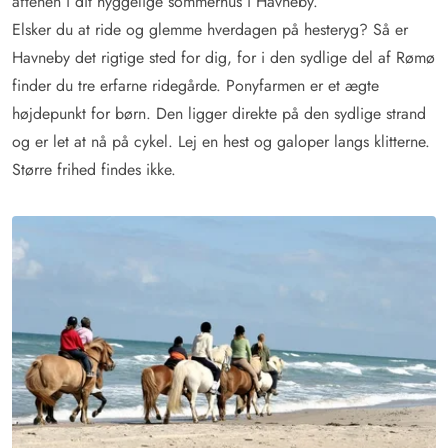
aftenen i dit hyggelige sommerhus i Havneby.
Elsker du at ride og glemme hverdagen på hesteryg? Så er
Havneby det rigtige sted for dig, for i den sydlige del af Rømø
finder du tre erfarne ridegårde. Ponyfarmen er et ægte
højdepunkt for børn. Den ligger direkte på den sydlige strand
og er let at nå på cykel. Lej en hest og galoper langs klitterne.
Større frihed findes ikke.