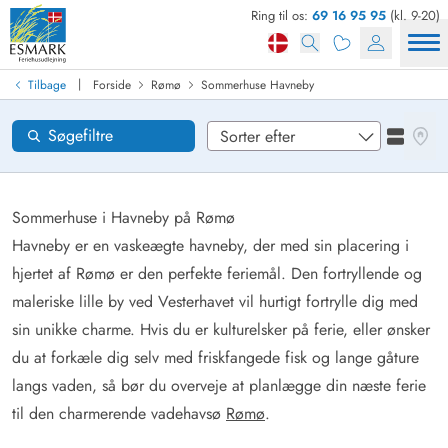
Ring til os:
69 16 95 95
(kl. 9-20)
Find sommerhus
Ankomst
|
Tilbage
Forside
Rømø
Sommerhuse Havneby
Områder
Se kor
Søgefiltre
Se liste
Ønsker til huset
Nulstil
Sommerhuse i Havneby på Rømø
Havneby er en vaskeægte havneby, der med sin placering i
hjertet af Rømø er den perfekte feriemål. Den fortryllende og
Loading...
maleriske lille by ved Vesterhavet vil hurtigt fortrylle dig med
sin unikke charme. Hvis du er kulturelsker på ferie, eller ønsker
du at forkæle dig selv med friskfangede fisk og lange gåture
langs vaden, så bør du overveje at planlægge din næste ferie
til den charmerende vadehavsø
Rømø
.