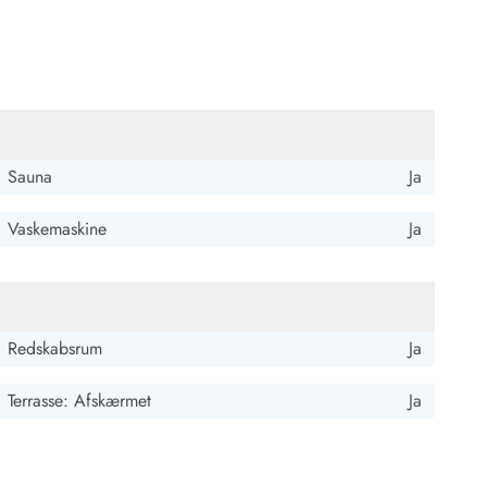
Sauna
Ja
Vaskemaskine
Ja
 Hvide Sande
Baglandet
Redskabsrum
Ja
Terrasse: Afskærmet
Ja