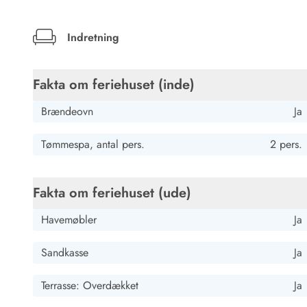
Kunsthåndværk og gallerier
Kulinariske oplevelser
Indretning
Sandskulpturfestival
Hold jul i sommerhuset
Vikingetiden i Danmark
Fakta om feriehuset (inde)
Brændeovn
Ja
Tømmespa, antal pers.
2 pers.
Kontakt Bjerregård
Kontakt Søndervig
Kontakt Houstrup
Kontakt Fanø
Kontakt, åbningstider og døgnvagt
Feriehusudlejning siden 1965
Fakta om feriehuset (ude)
Bæredygtighed
Gæsterne siger
Havemøbler
Ja
Nyhedsbrev
Sponsorater - Esmark støtter
Sandkasse
Ja
Lejebetingelser
Persondata- og cookiepolitik
Terrasse: Overdækket
Ja
Presse