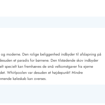
ent og moderne. Den rolige beliggenhed indbyder til afslapning på
desuden et paradis for børnene. Den tilstødende skov indbyder
Helt specielt kan fremhæves de små velkomstgaver fra ejerne
or det. Whirlpoolen var desuden et højdepunkt! Mindre
ummende køleskab kan overses.