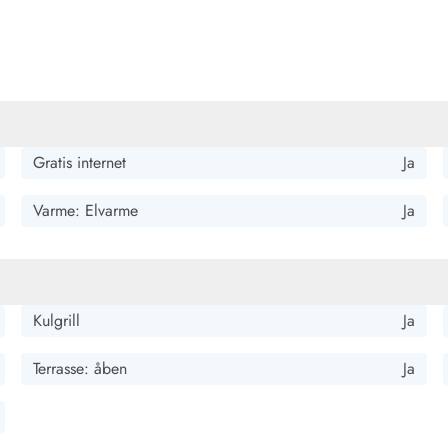
Gratis internet
Ja
Varme: Elvarme
Ja
Kontakt Blåvand
Kontakt Vejers
Kontakt Henne
Kontakt Rømø
Kontakt
Kulgrill
Ja
Terrasse: åben
Ja