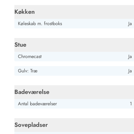
Job hos Esmark
Køkken
Køleskab m. frostboks
Ja
Stue
Chromecast
Ja
Gulv: Træ
Ja
Badeværelse
Antal badeværelser
1
Sovepladser