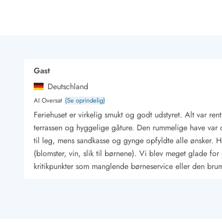
Rav - find det selv langs Vesterhavet
Indendørs legelande
Zoologiske haver og dyreparker
Sportsaktiviteter
Lystfiskeri på Vestkysten
Bowling
Gast
Minigolf i Vestjylland
Deutschland
Svømmehaller og badelande
Golfferie i sommerhus
AI Oversat
(Se oprindelig)
Fitness og træning
Feriehuset er virkelig smukt og godt udstyret. Alt var r
Cykelferie
terrassen og hyggelige gåture. Den rummelige have var 
Rideskoler/Ponyridning
til leg, mens sandkasse og gynge opfyldte alle ønsker. 
Surfing
(blomster, vin, slik til børnene). Vi blev meget glade f
Vandring langs Vestkysten
kritikpunkter som manglende børneservice eller den br
Vandski for hele familien
Sejlads langs Vestkysten
Kulturaktiviteter
Historiske museer
Kunstmuseer