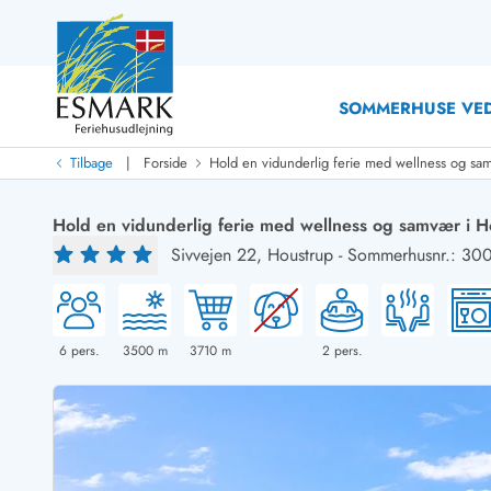
SOMMERHUSE VED
|
Tilbage
Forside
Hold en vidunderlig ferie med wellness og sa
Last Minute
Last minute
Hold en vidunderlig ferie med wellness og samvær i H
Nyheder
Sivvejen 22,
Houstrup
-
Sommerhusnr.: 30
Nyheder hos Esmark
Med swimmingpool
Sommerhuse med hund
Nyrenoverede sommerhuse
Sommerhuse
Sommerhuse med slutrengøring inklusive
Sommerhuse 
Sommerhuse tæt ved vandet
Sommerhuse 
6
pers.
3500
m
3710
m
2
pers.
Sommerhuse med internet
Sommerhuse 
Nybyggede sommerhuse
Feriehuse 
Sommerhuse med sauna
Luksussomm
Røgfrie/ikke-ryger sommerhuse
Sommerhuse
Sommerhuse med udsigt
Sommerhuse 