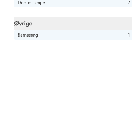
Dobbeltsenge
2
Øvrige
Barneseng
1