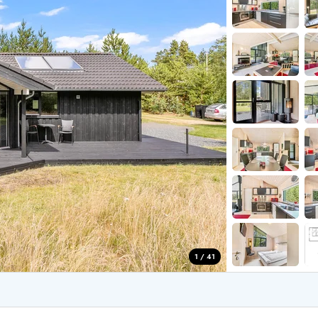
for 4 Personer
Sommerhuse i juleferien
for 6 Personer
Sommerhuse til nytår
for 8 Personer
de Sande
Sommerhuse i Søndervig
 i Henne Strand
Sommerhuse i Lodbjerg
 i Ho
Sommerhuse i Nr. Lyngv
i Houstrup
Sommerhuse på Rømø
 i Houvig
Sommerhuse i Søndervi
å Holmsland Klit
Sommerhuse i Skodbjer
 på Holmsland
Sommerhuse i Thorsmin
 i Hvide Sande
Sommerhuse i Vedersø Kl
 i Jegum
Sommerhuse i Vejers Str
 i Klegod
Sommerhuse i Vester Hu
1 / 41
e hos os