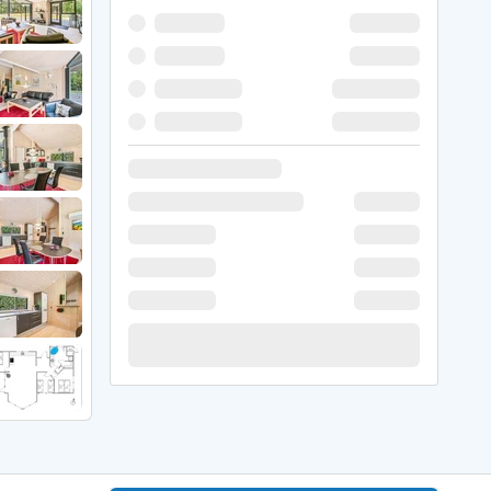
 Hede
ig
g
ge
de
it
and
sby