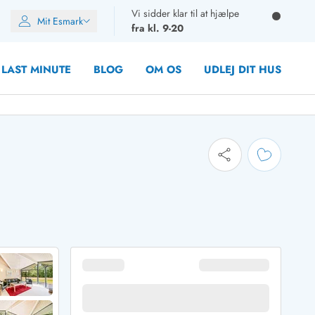
Vi sidder klar til at hjælpe
Mit Esmark
fra kl. 9-20
LAST MINUTE
BLOG
OM OS
UDLEJ DIT HUS
oner
oner
oner
rupper)
en
ien
ien
n