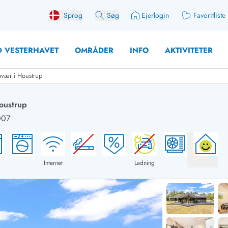
Sprog
Søg
Ejerlogin
Favoritliste
 VESTERHAVET
OMRÅDER
INFO
AKTIVITETER
mvær i Houstrup
oustrup
007
 med søndagsskift
Sommerhuse for 10 pers
med plads til fangsten
Sommerhuse for 12 Pers
med aktivitetsrum
Sommerhuse for 14 Pers
Internet
Ladning
med ladestation (elbil)
Store sommerhuse (for g
med brændeovn
Sommerhuse i påskeferi
erhuse
Sommerhuse i sommerfer
 med ydersæsonrabat
Sommerhuse i efterårsfer
for 2 personer
Sommerhuse i vinterferie