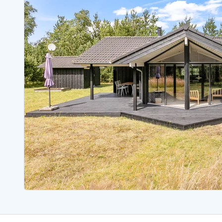
Sommerhuse med spa
Sommerhuse 
Sommerhuse med fredagsskift
Sommerhuse 
Sommerhuse med lørdagsskift
Sommerhuse 
Sommerhuse i Bjerregård
Sommerhuse i Blåvand
Sommerhuse i Hvi
Sommerhuse i Årgab
Sommerhuse
Sommerhuse i Arrild
Sommerhuse
Sommerhuse i Bjerregård
Sommerhuse 
Sommerhuse i Blåvand
Sommerhuse
Sommerhuse i Bork Havn
Sommerhus p
Sommerhuse i Fjand
Sommerhuse
Sommerhuse på Fanø
Sommerhuse
Sommerhuse i Grærup Strand
Sommerhuse
Sommerhuse i Haurvig
Sommerhuse
Esmark Rejsecurity
Esmark KidsVIP
Esmark VIP partnerfordele
Fordel
Praktiske informationer
Åbningstider og døgnvagt
Ankomst