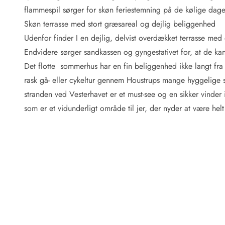
Fordele hos os
flammespil sørger for skøn feriestemning på de kølige dage
Esmark Rejsecurity
Skøn terrasse med stort græsareal og dejlig beliggenhed
Esmark KidsVIP
Esmark VIP: Fordele og rabataftaler
Udenfor finder I en dejlig, delvist overdækket terrasse med 
Prisgaranti
Endvidere sørger sandkassen og gyngestativet for, at de ka
Ingen depositum
Det flotte sommerhus har en fin beliggenhed ikke langt fr
Gæsteanmeldelser
rask gå- eller cykeltur gennem Houstrups mange hyggelige 
Gratis WiFi i ferieområdet
stranden ved Vesterhavet er et must-see og en sikker vinder i
Rabat
som er et vidunderligt område til jer, der nyder at være hel
We love people!
Fritidsaktiviteter
Esmark VIP partnerfordele
Esmark KidsVIP
LEGOLAND® rabat
Ferie med børn
Ferie med hund
Ferie ved stranden
Naturoplevelser