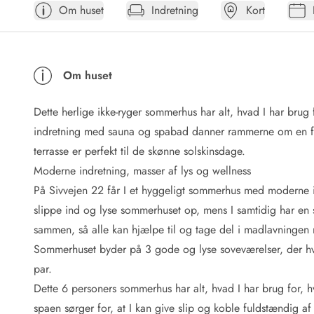
Om huset
Indretning
Kort
Afrejse
Sommerhus ABC
Booking FAQ
Forbrugsafregning (Strøm, vand...)
Om huset
Lån og lej
Pakkeliste
Dette herlige ikke-ryger sommerhus har alt, hvad I har brug 
Rengøring
Gavekort
indretning med sauna og spabad danner rammerne om en fan
Book tidligt
terrasse er perfekt til de skønne solskinsdage.
Lejebetingelser
Moderne indretning, masser af lys og wellness
Info
På Sivvejen 22 får I et hyggeligt sommerhus med moderne ind
Vejret i Danmark
slippe ind og lyse sommerhuset op, mens I samtidig har en 
Sæsontider
sammen, så alle kan hjælpe til og tage del i madlavningen 
Baderegler
Naturbeskyttelse
Sommerhuset byder på 3 gode og lyse soveværelser, der hver 
Webcam
par.
Fotokonkurrence
Dette 6 personers sommerhus har alt, hvad I har brug for, h
Kort
spaen sørger for, at I kan give slip og koble fuldstændig