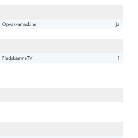
Opvaskemaskine
Ja
Fladskærms-TV
1