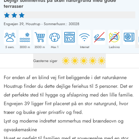
Dejligt sommerhus på skøn naturgrund med gode
terrasser
Engvejen 39,
Houstrup
-
Sommerhusnr.: 30028
5
pers.
3000
m
3500
m
Max 1
Internet
Ladning
Gæsterne siger
5 ud af 5
For enden af en blind vej fint beliggende i det naturskønne
Houstrup finder du dette dejlige feriehus til 5 personer. Det er
det perfekte sted til hygge og afslapning med den lille familie.
Engvejen 39 ligger fint placeret på en stor naturgrund, hvor
træer og buske giver privatliv og fred.
Lyst og moderne indrettet sommerhus med brændeovn og
opvaskemaskine
Huset er perfekt til familien med et soveværelse med en stor