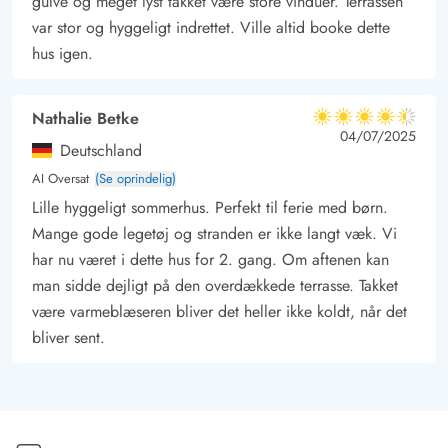
gulve og meget lyst takket være store vinduer. Terrassen
var stor og hyggeligt indrettet. Ville altid booke dette
hus igen.
Nathalie Betke
4.5 ud af 5
4.5 ud af 5
4.5 out of 5
04/07/2025
Deutschland
AI Oversat
(Se oprindelig)
Lille hyggeligt sommerhus. Perfekt til ferie med børn.
Mange gode legetøj og stranden er ikke langt væk. Vi
har nu været i dette hus for 2. gang. Om aftenen kan
man sidde dejligt på den overdækkede terrasse. Takket
være varmeblæseren bliver det heller ikke koldt, når det
bliver sent.