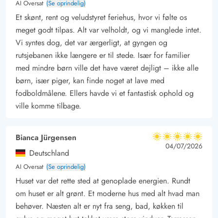
AI Oversat
(Se oprindelig)
Et skønt, rent og veludstyret feriehus, hvor vi følte os
meget godt tilpas. Alt var velholdt, og vi manglede intet.
Vi syntes dog, det var ærgerligt, at gyngen og
rutsjebanen ikke længere er til stede. Især for familier
med mindre børn ville det have været dejligt – ikke alle
børn, især piger, kan finde noget at lave med
fodboldmålene. Ellers havde vi et fantastisk ophold og
ville komme tilbage.
Bianca Jürgensen
5 ud af 5
5 ud af 5
5 out of 5
04/07/2026
Deutschland
AI Oversat
(Se oprindelig)
Huset var det rette sted at genoplade energien. Rundt
om huset er alt grønt. Et moderne hus med alt hvad man
behøver. Næsten alt er nyt fra seng, bad, køkken til