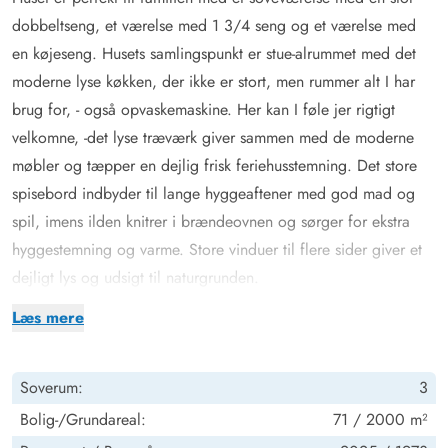
dobbeltseng, et værelse med 1 3/4 seng og et værelse med
en køjeseng. Husets samlingspunkt er stue-alrummet med det
moderne lyse køkken, der ikke er stort, men rummer alt I har
brug for, - også opvaskemaskine. Her kan I føle jer rigtigt
velkomne, -det lyse træværk giver sammen med de moderne
møbler og tæpper en dejlig frisk feriehusstemning. Det store
spisebord indbyder til lange hyggeaftener med god mad og
spil, imens ilden knitrer i brændeovnen og sørger for ekstra
hyggestemning og varme. Store vinduer til flere sider giver et
dejligt lys og udsigt til naturgrunden.
Terrassetid til de voksne
Læs mere
Er du til terrassehygge er Engvejen 39 det rigtige sted for dig.
Der er direkte udgang fra stuen. På terrassen finder du både
Soverum:
3
grill og solvogne, som hurtigt kommer i brug, da du altid kan
finde et lækkert læhjørne – der er nemlig flere terrasser ved
Bolig-/Grundareal:
71 / 2000 m²
huset. Skulle det drypper lidt, kan man søge ind under det