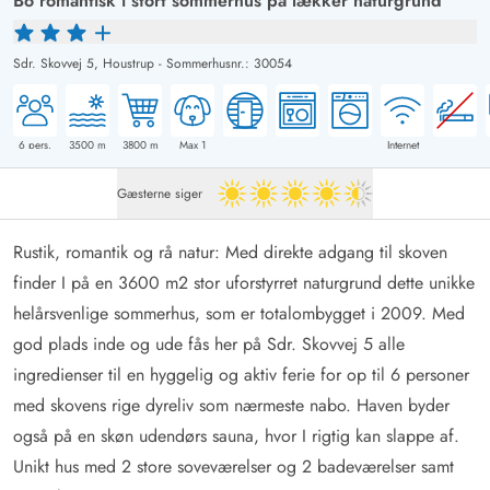
Bo romantisk i stort sommerhus på lækker naturgrund
Sdr. Skovvej 5,
Houstrup
-
Sommerhusnr.: 30054
6
pers.
3500
m
3800
m
Max 1
Internet
Gæsterne siger
4.5 ud af 5
Rustik, romantik og rå natur: Med direkte adgang til skoven
finder I på en 3600 m2 stor uforstyrret naturgrund dette unikke
helårsvenlige sommerhus, som er totalombygget i 2009. Med
god plads inde og ude fås her på Sdr. Skovvej 5 alle
ingredienser til en hyggelig og aktiv ferie for op til 6 personer
med skovens rige dyreliv som nærmeste nabo. Haven byder
også på en skøn udendørs sauna, hvor I rigtig kan slappe af.
Unikt hus med 2 store soveværelser og 2 badeværelser samt