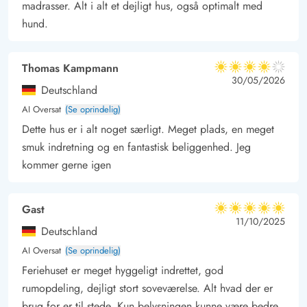
til butikker og gode spisesteder fx i Henne eller Nymindegab,
madrasser. Alt i alt et dejligt hus, også optimalt med
hund.
og spiller du golf, kører mountainbike, rider eller har lyst til en
tur i badeland, så har du også disse muligheder inden for 10
minutter, ligesom der generelt i området er masser af
Thomas Kampmann
4 ud af 5
4 ud af 5
4 out of 5
30/05/2026
interessante udflugtsmål for hele familien. I stuens hyggelige
Deutschland
bibliotekshjørne finder du generel information om området,
AI Oversat
(Se oprindelig)
samt kort og luftfotos over skønne vandrestier, bl.a. direkte fra
Dette hus er i alt noget særligt. Meget plads, en meget
huset gennem skov og uberørt klitlandskab til havet.
smuk indretning og en fantastisk beliggenhed. Jeg
kommer gerne igen
Gast
5 ud af 5
5 ud af 5
5 out of 5
11/10/2025
Deutschland
AI Oversat
(Se oprindelig)
Feriehuset er meget hyggeligt indrettet, god
rumopdeling, dejligt stort soveværelse. Alt hvad der er
brug for er til stede. Kun belysningen kunne være bedre.