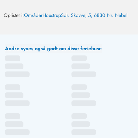
en skøn følelse af ro. Drømmende.
Oplistet i:
Områder
Houstrup
Sdr. Skovvej 5, 6830 Nr. Nebel
Andre synes også godt om disse feriehuse