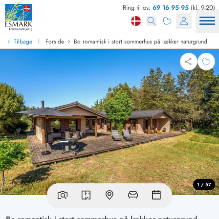
Ring til os:
69 16 95 95
(kl. 9-20)
|
Tilbage
Forside
Bo romantisk i stort sommerhus på lækker naturgrund
1 / 57