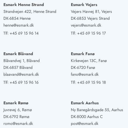
Esmark Henne Strand
Esmark Vejers
Strandvejen 422, Henne Strand
Vejers Havvej 81, Vejers
DK-6854 Henne
DK-6853 Vejers Strand
henne@esmark.dk
vejers@esmark.dk
Tlf:
+45 69 15 96 14
Tlf:
+45 69 15 96 17
Esmark Blåvand
Esmark Fanø
Blåvandvej 1, Blåvand
Kirkevejen 13C, Fanø
DK-6857 Blåvand
DK-6720 Fanø
blaavand@esmark.dk
fano@esmark.dk
Tlf:
+45 69 15 96 16
Tlf:
+45 69 15 96 18
Esmark Rømø
Esmark Aarhus
Juvrevej 6, Rømø
Ny Banegårdsgade 55, Aarhus
DK-6792 Rømø
DK-8000 Aarhus C
romo@esmark.dk
post@esmark.dk