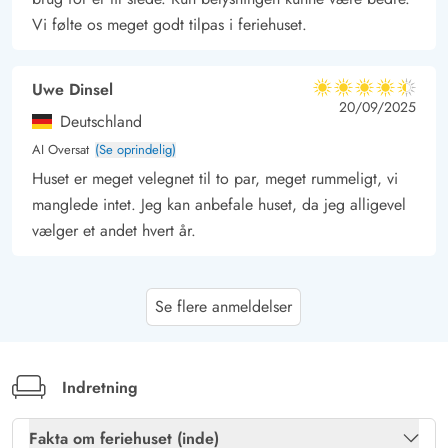
Vi følte os meget godt tilpas i feriehuset.
Uwe Dinsel
4.5 ud af 5
4.5 ud af 5
4.5 out of 5
20/09/2025
Deutschland
AI Oversat
(Se oprindelig)
Huset er meget velegnet til to par, meget rummeligt, vi
manglede intet. Jeg kan anbefale huset, da jeg alligevel
vælger et andet hvert år.
Katrin Grünbaum
4 ud af 5
Se flere anmeldelser
4 ud af 5
4 out of 5
26/07/2025
Deutschland
AI Oversat
(Se oprindelig)
Et vidunderligt beliggende, meget stilfuldt indrettet
Indretning
feriehus med stor naturgrund og en solrig terrasse, der
indbyder til afslapning. Stranden er nem at nå med
Fakta om feriehuset (inde)