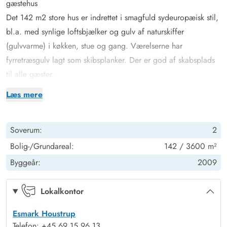
gæstehus
Det 142 m2 store hus er indrettet i smagfuld sydeuropæisk stil,
bl.a. med synlige loftsbjælker og gulv af naturskiffer
(gulvvarme) i køkken, stue og gang. Værelserne har
fyrretræsgulv lagt som skibsplanker. Der er god af skabsplads
til alle gæster.
Midt i huset finder du et hyggeligt køkken med adgang til
Læs mere
terrassen og med kig til stuen, som rummer et stort rundt
spisebord, sofahyggekrog med Smart TV samt bibliotekshjørne
Soverum:
2
med brændeovn, hvor du kan nyde en bog, den knitrende ild
og udsigten over den store naturgrund.
Bolig-/Grundareal:
142 / 3600 m²
De to store soveværelser er smagfuldt indrettet med nye,
Byggeår:
2009
brede, bekvemme senge. Det ene har eget badeværelse, Smart
TV og direkte udgang til en af den store træterrasses hyggelige
Lokalkontor
læhjørner. Det andet soveværelse har et lille skrivebord, og på
Esmark Houstrup
det andet badeværelse findes husets vaskemaskine.
Telefon: +45 69 15 96 13