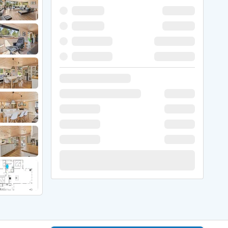
 Hede
ig
g
ge
de
it
and
sby