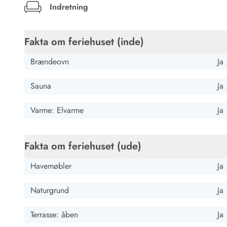
Job hos Esmark
Indretning
Fakta om feriehuset (inde)
Brændeovn
Ja
Sauna
Ja
Varme: Elvarme
Ja
Fakta om feriehuset (ude)
Havemøbler
Ja
Naturgrund
Ja
Terrasse: åben
Ja