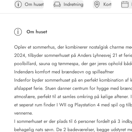
Om huset
Indretning
Kort
Afrejse
Sommerhus ABC
Booking FAQ
Forbrugsafregning (Strøm, vand...)
Om huset
Lån og lej
Pakkeliste
Oplev et sommerhus, der kombinerer nostalgisk charme me
Rengøring
Gavekort
2024, tilbyder sommerhuset på Anders Lyhnesvej 21 et ferie
Book tidligt
poolbillard, sauna og tømmespa, der gør jeres ophold bå
Lejebetingelser
Indendørs komfort med brændeovn og spilleaftner
Info
Indenfor byder sommerhuset på en perfekt kombination af 
Vejret i Danmark
afslappet ferie. Stuen danner centrum for hygge med bræn
Sæsontider
atmosfære, perfekt til at samles omkring på kølige aftener. 
Baderegler
Naturbeskyttelse
et seperat rum finder I WII og Playstation 4 med spil og tilb
Webcam
vennerne.
Fotokonkurrence
I sommerhuset er der plads til 6 personer fordelt på 3 indby
Kort
behagelig nats søvn. De 2 badeværelser, begge udstyret m