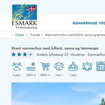
SOMMERHUSE VED
|
Tilbage
Forside
Skønt sommerhus med billard, sauna og tømm
Last Minute
Last minute
Skønt sommerhus med billard, sauna og tømmespa
Nyheder
Anders Lyhnesvej 21,
Houstrup
-
Sommerhus
Nyheder hos Esmark
Med swimmingpool
Sommerhuse med hund
Nyrenoverede sommerhuse
Sommerhuse
Sommerhuse med slutrengøring inklusive
Sommerhuse 
Sommerhuse tæt ved vandet
Sommerhuse 
6
pers.
3000
m
5000
m
Max 1
1
pers.
Sommerhuse med internet
Sommerhuse 
Nybyggede sommerhuse
Feriehuse 
Sommerhuse med sauna
Luksussomm
Røgfrie/ikke-ryger sommerhuse
Sommerhuse
Sommerhuse med udsigt
Sommerhuse 