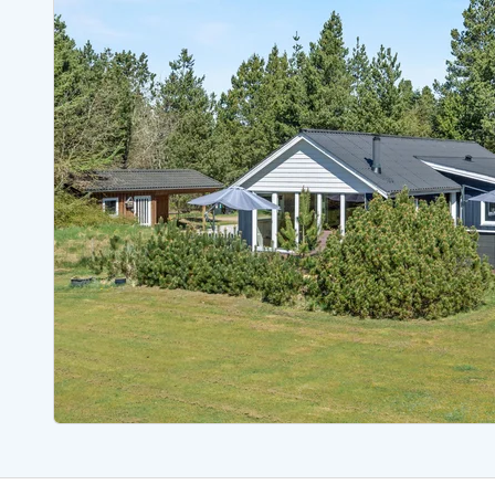
Sommerhuse med spa
Sommerhuse 
Sommerhuse med fredagsskift
Sommerhuse 
Sommerhuse med lørdagsskift
Sommerhuse 
Sommerhuse i Bjerregård
Sommerhuse i Blåvand
Sommerhuse i Hvi
Sommerhuse i Årgab
Sommerhuse
Sommerhuse i Arrild
Sommerhuse
Sommerhuse i Bjerregård
Sommerhuse 
Sommerhuse i Blåvand
Sommerhuse
Sommerhuse i Bork Havn
Sommerhus p
Sommerhuse i Fjand
Sommerhuse
Sommerhuse på Fanø
Sommerhuse
Sommerhuse i Grærup Strand
Sommerhuse
Sommerhuse i Haurvig
Sommerhuse
Esmark Rejsecurity
Esmark KidsVIP
Esmark VIP partnerfordele
Fordel
Praktiske informationer
Åbningstider og døgnvagt
Ankomst