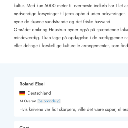
Rav - find det selv langs Vesterhavet
kultur. Med kun 5000 meter til nærmeste indkøb har I let ad
Indendørs legelande
nødvendige forsyninger til jeres ophold uden bekymringer. E
Zoologiske haver og dyreparker
nyde de skønne sandstrande og det friske havvand.
Sportsaktiviteter
Området omkring Houstrup byder også på spændende lokale 
Lystfiskeri på Vestkysten
Bowling
mindeværdig. I kan tage på opdagelse i de nærliggende n
Minigolf i Vestjylland
eller deltage i forskellige kulturelle arrangementer, som finde
Svømmehaller og badelande
Golfferie i sommerhus
Fitness og træning
Cykelferie
Rideskoler/Ponyridning
Roland Eisel
Surfing
Vandring langs Vestkysten
Deutschland
Vandski for hele familien
AI Oversat
(Se oprindelig)
Sejlads langs Vestkysten
Hvis knivene var lidt skarpere, ville det være super, eller
Kulturaktiviteter
Historiske museer
Kunstmuseer
Gast