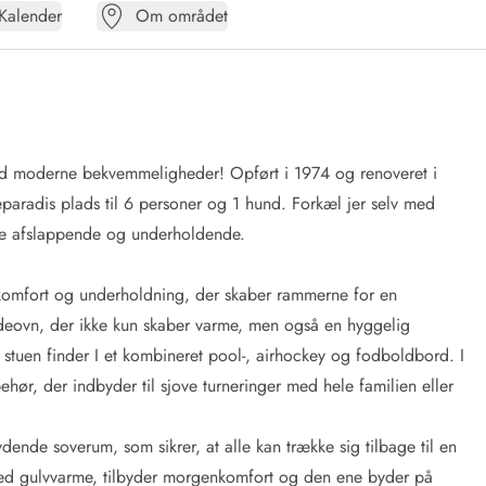
Kalender
Om området
d moderne bekvemmeligheder! Opført i 1974 og renoveret i
paradis plads til 6 personer og 1 hund. Forkæl jer selv med
de afslappende og underholdende.
komfort og underholdning, der skaber rammerne for en
deovn, der ikke kun skaber varme, men også en hyggelig
I stuen finder I et kombineret pool-, airhockey og fodboldbord. I
ehør, der indbyder til sjove turneringer med hele familien eller
dende soverum, som sikrer, at alle kan trække sig tilbage til en
ed gulvvarme, tilbyder morgenkomfort og den ene byder på