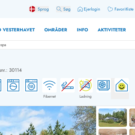
Sprog
Søg
Ejerlogin
Favoritliste
 VESTERHAVET
OMRÅDER
INFO
AKTIVITETER
espa
nr.: 30114
 med søndagsskift
Sommerhuse for 10 pers
med plads til fangsten
Sommerhuse for 12 Pers
med aktivitetsrum
Sommerhuse for 14 Pers
Fibernet
Ladning
med ladestation (elbil)
Store sommerhuse (for g
med brændeovn
Sommerhuse i påskeferi
erhuse
Sommerhuse i sommerfer
 med ydersæsonrabat
Sommerhuse i efterårsfer
for 2 personer
Sommerhuse i vinterferie