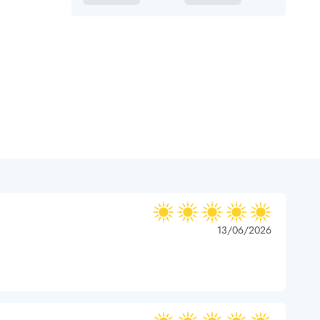
5 ud af 5
5 ud af 5
5 out of 5
13/06/2026