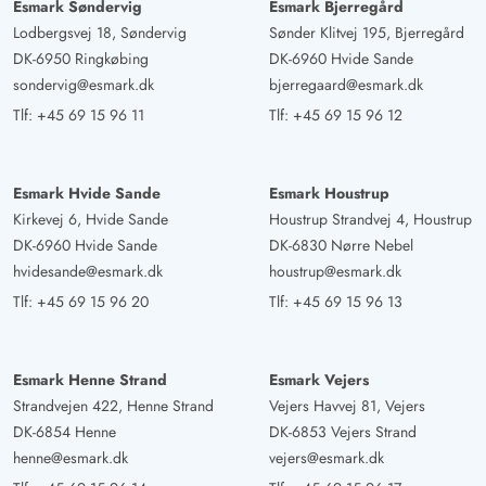
Esmark Søndervig
Esmark Bjerregård
Lodbergsvej 18, Søndervig
Sønder Klitvej 195, Bjerregård
DK-6950 Ringkøbing
DK-6960 Hvide Sande
sondervig@esmark.dk
bjerregaard@esmark.dk
Tlf:
+45 69 15 96 11
Tlf:
+45 69 15 96 12
Esmark Hvide Sande
Esmark Houstrup
Kirkevej 6, Hvide Sande
Houstrup Strandvej 4, Houstrup
DK-6960 Hvide Sande
DK-6830 Nørre Nebel
hvidesande@esmark.dk
houstrup@esmark.dk
Tlf:
+45 69 15 96 20
Tlf:
+45 69 15 96 13
Esmark Henne Strand
Esmark Vejers
Strandvejen 422, Henne Strand
Vejers Havvej 81, Vejers
DK-6854 Henne
DK-6853 Vejers Strand
henne@esmark.dk
vejers@esmark.dk