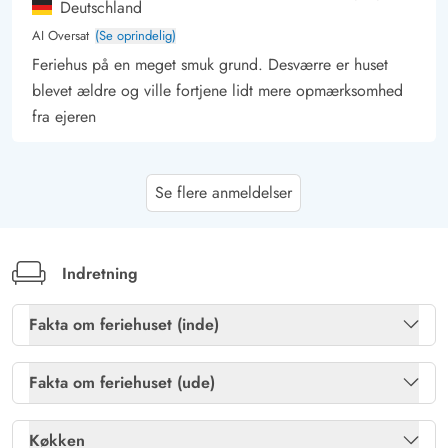
Deutschland
AI Oversat
(Se oprindelig)
Feriehus på en meget smuk grund. Desværre er huset
blevet ældre og ville fortjene lidt mere opmærksomhed
fra ejeren
Harry Steinhoff
4.5 ud af 5
Se flere anmeldelser
4.5 ud af 5
4.5 out of 5
04/08/2025
Deutschland
AI Oversat
(Se oprindelig)
Lille hus til 2 voksne. Vi er meget tilfredse. Desværre var
Indretning
der nogle små problemer med forbindelsen til WiFi. En
opvaskemaskine er ikke tilgængelig, meget ærgerligt.
Fakta om feriehuset (inde)
Brændeovn
Ja
Fakta om feriehuset (ude)
Gast
5 ud af 5
5 ud af 5
5 out of 5
07/07/2025
Gratis internet
Ja
Deutschland
Havemøbler
Ja
Køkken
AI Oversat
(Se oprindelig)