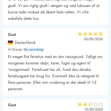
godt. Vi sov rigtig godt i sengen og nød luksusen af at
kunne lade vinduet stå åbent hele natten. Vi ville
anbefale dette hus.
Gast
5 ud af 5
5 ud af 5
5 out of 5
30/06/2026
Deutschland
AI Oversat
(Se oprindelig)
Et meget flot feriehus med en stor naturgrund. Tidligt om
morgenen kommer rådyr, harer, fugle og egern til
'morgenmad'. Feriehuset har alt, hvad den danske
feriehusgæst har brug for. Eventuelt ikke så velegnet til
flere personer. Efter min vurdering er det ideelt til 1-2
personer.
Gast
2.5 ud af 5
2.5 ud af 5
2.5 out of 5
15/09/2025