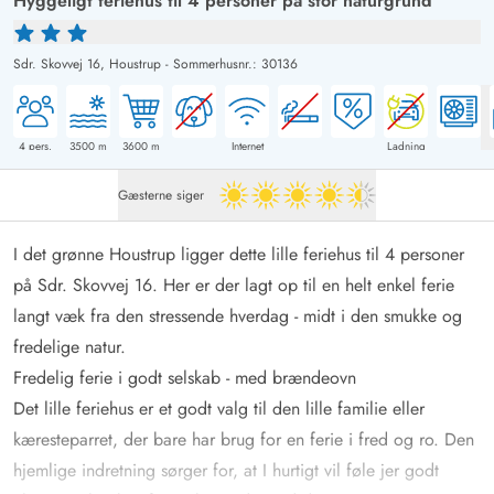
Hyggeligt feriehus til 4 personer på stor naturgrund
Sdr. Skovvej 16,
Houstrup
-
Sommerhusnr.: 30136
4
pers.
3500
m
3600
m
Internet
Ladning
Gæsterne siger
4.5 ud af 5
I det grønne Houstrup ligger dette lille feriehus til 4 personer
på Sdr. Skovvej 16. Her er der lagt op til en helt enkel ferie
langt væk fra den stressende hverdag - midt i den smukke og
fredelige natur.
Fredelig ferie i godt selskab - med brændeovn
Det lille feriehus er et godt valg til den lille familie eller
kæresteparret, der bare har brug for en ferie i fred og ro. Den
hjemlige indretning sørger for, at I hurtigt vil føle jer godt