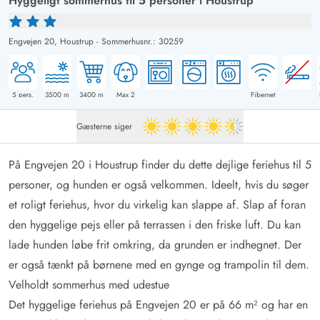
Hyggeligt sommerhus til 5 personer i Houstrup
Engvejen 20,
Houstrup
-
Sommerhusnr.: 30259
5
pers.
3500
m
3400
m
Max 2
Fibernet
Gæsterne siger
4.5 ud af 5
På Engvejen 20 i Houstrup finder du dette dejlige feriehus til 5
personer, og hunden er også velkommen. Ideelt, hvis du søger
et roligt feriehus, hvor du virkelig kan slappe af. Slap af foran
den hyggelige pejs eller på terrassen i den friske luft. Du kan
lade hunden løbe frit omkring, da grunden er indhegnet. Der
er også tænkt på børnene med en gynge og trampolin til dem.
Velholdt sommerhus med udestue
Det hyggelige feriehus på Engvejen 20 er på 66 m² og har en