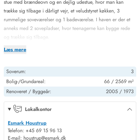
stue med brændeovn og en dejlig udestue, hvor man kan
trække sig tilbage i dårligt vejr, et veludstyret køkken, 3
rummelige soveværelser og 1 badeværelse. I haven er der et
anneks med 2 sovepladser, hvor teenagerne kan bygge rede
og trække sig tilbage.
I køkkenet kan du tilberede lækre kulinariske retter eller noget
Læs mere
enkelt som pasta med tomatsauce. Her kan børnene også være
med til at hakke, og bagefter sætter de det hele i
Soverum:
3
opvaskemaskinen. Efter madlavningen kan I enten sidde
udenfor og nyde aftenen under åben himmel. Eller indenfor,
Bolig-/Grundareal:
66 / 2569 m²
hvor I kan tænde op i brændeovnen og sætte jer godt til rette i
Renoveret /
Byggeår:
2005 /
1973
sofaen, mens I ser en god film på tv'et. Du kan varme
feriehuset op med den energibesparende varmepumpe, hvis du
Lokalkontor
har brug for at varme op hurtigt. Du vil sikkert tilbringe meget
Esmark Houstrup
tid i udestuen, især i dårligt vejr, eller når det er køligt
Telefon: +45 69 15 96 13
udenfor.
E-mail: houstrup@esmark.dk