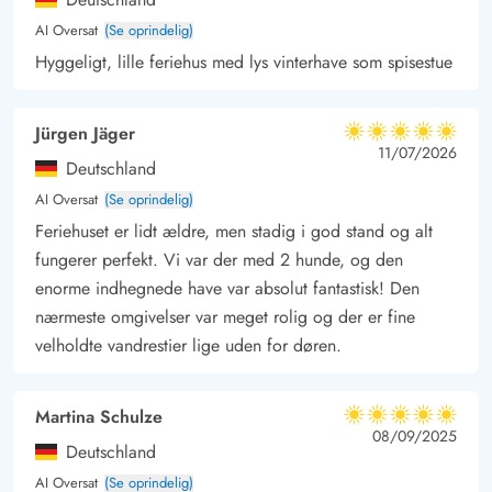
Sande, Ringkøbing og Stauning Whisky - er bare nogle af de
AI Oversat
(Se oprindelig)
oplevelser, du kan finde på turen.
Hyggeligt, lille feriehus med lys vinterhave som spisestue
En tur til Vesterhavet er et must på alle tider af året. Tag skoene
af og mærk sandet mellem tæerne, dyp dem i bølgernes brus
og nyd den friske luft og saltsmagen på læberne her.
Jürgen Jäger
5 ud af 5
5 ud af 5
5 out of 5
11/07/2026
Dine daglige indkøb kan du gøre i Nørre Nebel, hvor du
Deutschland
finder flere supermarkeder, slagter, bager, tøjforretninger og
AI Oversat
(Se oprindelig)
meget mere.
Feriehuset er lidt ældre, men stadig i god stand og alt
fungerer perfekt. Vi var der med 2 hunde, og den
enorme indhegnede have var absolut fantastisk! Den
nærmeste omgivelser var meget rolig og der er fine
velholdte vandrestier lige uden for døren.
Martina Schulze
5 ud af 5
5 ud af 5
5 out of 5
08/09/2025
Deutschland
AI Oversat
(Se oprindelig)