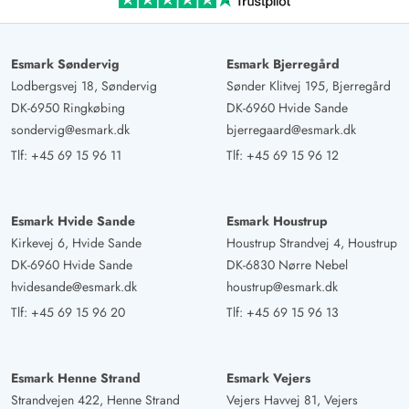
kunne vi starte til fods eller med cykel direkte fra huset,
hvad enten det var i skoven eller til havet,
Esmark Søndervig
Esmark Bjerregård
beliggenheden er simpelthen super! Terrassen er perfekt
Lodbergsvej 18, Søndervig
Sønder Klitvej 195, Bjerregård
udstyret med sidde- og liggemuligheder, at vi på ethvert
DK-6950 Ringkøbing
DK-6960 Hvide Sande
tidspunkt af dagen kunne finde et hyggeligt sol- eller
sondervig@esmark.dk
bjerregaard@esmark.dk
skyggefuldt sted, særligt den overdækkede siddeplads
Tlf:
+45 69 15 96 11
Tlf:
+45 69 15 96 12
indbyder til at blive. Meget at anbefale.
Birgit Kreienbaum
Esmark Hvide Sande
Esmark Houstrup
5 ud af 5
5 ud af 5
5 out of 5
15/09/2024
Kirkevej 6, Hvide Sande
Houstrup Strandvej 4, Houstrup
Deutschland
DK-6960 Hvide Sande
DK-6830 Nørre Nebel
AI Oversat
(Se oprindelig)
hvidesande@esmark.dk
houstrup@esmark.dk
Vores feriehus var meget personligt og kærligt indrettet.
Tlf:
+45 69 15 96 20
Tlf:
+45 69 15 96 13
Vi blev straks forelskede i det hyggelige lille hus.
Grunden var stor nok, terrassen og møblerne meget
gode og velholdte. I stuen var der tilstrækkeligt med
Esmark Henne Strand
Esmark Vejers
puder og tæpper til rådighed. Gennem de individuelle
Strandvejen 422, Henne Strand
Vejers Havvej 81, Vejers