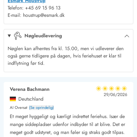
Esmark Houstrup
de knitrende flammer og falde i staver til synet af den
Telefon: +45 69 15 96 13
dansende ild, som skaber en vidunderlig atmosfære. Der er
E-mail: houstrup@esmark.dk
gulvvarme i hele huset.
Dejlig terrasse omgivet af natur
Nøgleudlevering
Den 1623 kvadratmeter store naturgrund er omgivet af høje
træer, så I føler jer midt i naturen. Den store terrasse, der både
Nøglen kan afhentes fra kl. 15.00, men vi udleverer den
byder på muligheder for at sidde overdækket og under åben
også gerne tidligere på dagen, hvis feriehuset er klar til
himmel, er indrettet med solvogne og parasol, så I kan nyde
indflytning før tid.
en sommerdag her uanset om I foretrækker solen eller
skyggen. Hen mod aftenen kan I tænde op i grillen og nyde et
lækkert feriemåltid i havemøblerne.
Verena Bachmann
5 ud af 5
5 ud af 5
5 out of 5
29/06/2026
Midt i naturen - tæt på Vesterhavet
Deutschland
Fra sommerhuset på Højsvej 11 har I kun 3 kilometer til det
AI Oversat
(Se oprindelig)
brusende Vesterhav, som altid er et besøg værd uanset
Et meget hyggeligt og kærligt indrettet feriehus. Især de
årstiden. Her kan I blive blæst igennem og finde rav på en
mange siddepladser udenfor indbyder til at blive. Det er
efterårsdag, eller bade i bølgerne og nyde solens varme på en
meget godt udstyret, og man føler sig straks godt tilpas.