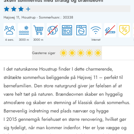
Skønt sommerhus med stråtag og brændeovn
Højsvej 11,
Houstrup
-
Sommerhusnr.: 30338
4
pers.
3000
m
3000
m
Internet
Gæsterne siger
5 ud af 5
I det naturskønne Houstrup finder I dette charmerende,
stråtækte sommerhus beliggende på Højsvej 11 – perfekt til
børnefamilien. Den store naturgrund giver jer følelsen af at
være helt tæt på naturen. Brændeovnen skaber en hyggelig
atmosfære og skaber en stemning af klassisk dansk sommerhus.
Børnevenlig indretning med plads nærvær og hygge
I 2015 gennemgik feriehuset en større renovering, hvilket gør
sig tydeligt, når man kommer indenfor. Her er lyse vægge og