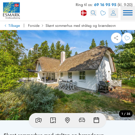
Ring til os:
69 16 95 95
(kl. 9-20)
|
Tilbage
Forside
Skønt sommerhus med stråtag og brændeovn
1 / 35