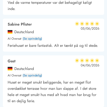
sommerdag.
Ved de varme temperaturer var det behageligt køligt
Beliggenheden i
Houstrup
er perfekt, hvis I elsker naturen –
inde.
uanset om det er til fods eller på cykel. Nyd en lang tur i
skoven, plantagen eller langs heden.
Sabine Pfister
5 ud af 5
5 ud af 5
5 out of 5
05/06/2026
Deutschland
AI Oversat
(Se oprindelig)
Feriehuset er bare fantastisk. Alt er tænkt på og til stede.
Gast
5 ud af 5
5 ud af 5
5 out of 5
04/06/2026
Deutschland
AI Oversat
(Se oprindelig)
Huset er meget smukt beliggende, har en meget flot
overdækket terrasse hvor man kan slappe af. I det store
hele et meget smukt hus med alt hvad man har brug for
til en dejlig ferie.