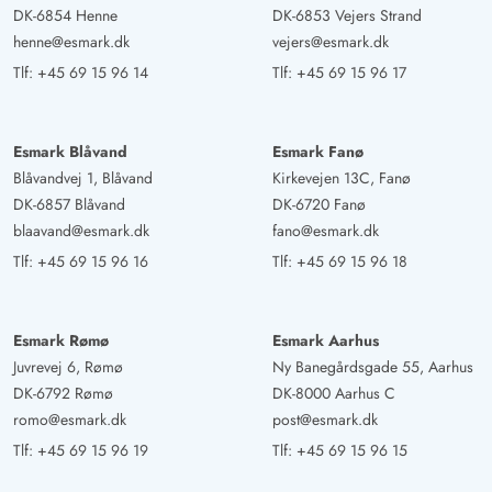
dekorationer opstod der straks en 'kom hjem'-følelse,
DK-6854 Henne
DK-6853 Vejers Strand
henne@esmark.dk
vejers@esmark.dk
kort sagt: Vi manglede intet. Huset efterlod et meget
hyggeligt indtryk, næsten alt var perfekt. Service,
Tlf:
+45 69 15 96 14
Tlf:
+45 69 15 96 17
inklusive kaffekopper, var meget rigeligt - her kunne der
godt kasseres lidt.
Esmark Blåvand
Esmark Fanø
Blåvandvej 1, Blåvand
Kirkevejen 13C, Fanø
Gast
DK-6857 Blåvand
DK-6720 Fanø
5 ud af 5
5 ud af 5
5 out of 5
13/08/2024
blaavand@esmark.dk
fano@esmark.dk
Deutschland
Tlf:
+45 69 15 96 16
Tlf:
+45 69 15 96 18
AI Oversat
(Se oprindelig)
Meget kærligt og smagfuldt indrettet feriehus. Vi blev
endda budt velkommen med en gave. Udemøblerne og
Esmark Rømø
Esmark Aarhus
hynderne er også moderne og i meget god stand. Vi har
Juvrevej 6, Rømø
Ny Banegårdsgade 55, Aarhus
fundet alt i huset, hvad vi havde brug for til madlavning
DK-6792 Rømø
DK-8000 Aarhus C
osv. Vi har følt os helt til rette og ville til enhver tid
romo@esmark.dk
post@esmark.dk
booke huset igen. Vores børn havde meget sjov i
Tlf:
+45 69 15 96 19
Tlf:
+45 69 15 96 15
hængekøjen og på gyngen.