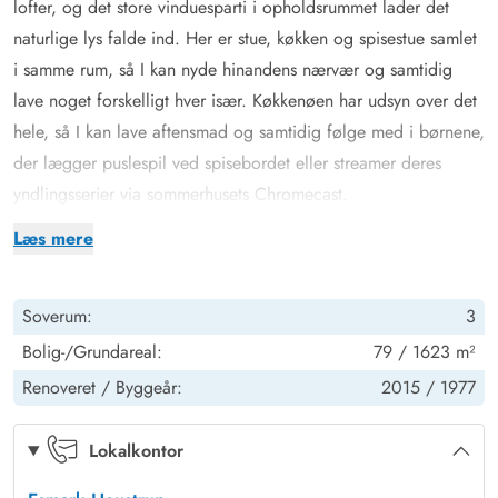
lofter, og det store vinduesparti i opholdsrummet lader det
naturlige lys falde ind. Her er stue, køkken og spisestue samlet
i samme rum, så I kan nyde hinandens nærvær og samtidig
lave noget forskelligt hver især. Køkkenøen har udsyn over det
hele, så I kan lave aftensmad og samtidig følge med i børnene,
der lægger puslespil ved spisebordet eller streamer deres
yndlingsserier via sommerhusets Chromecast.
Her er 3 værelser, hvoraf det ene er udstyret med en
Læs mere
dobbeltseng, der måler 180 x 200cm. En andet soverum er
indrettet med en køjeseng, hvilket børnene helt sikkert vil elske.
Soverum:
3
Det tredje værelse har en enkeltseng. Ferieboligens
badeværelse er med gulvvarme, så I ikke skal fryse tæerne.
Bolig-/Grundareal:
79 / 1623 m²
Den energibesparende varmepumpe får hurtigt og effektivt
Renoveret /
Byggeår:
2015 /
1977
opvarmet feriehuset – ved at benytte denne er I gode ved
både miljøet og pengepungen. I opholdsstuen er
Lokalkontor
brændeovnen, hvor I på de kolde dage kan nyde varmen fra