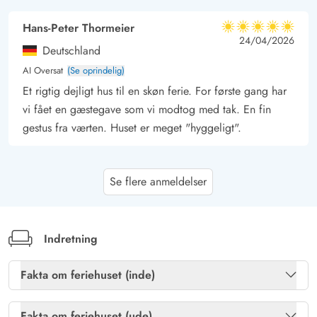
Hans-Peter Thormeier
5 ud af 5
5 ud af 5
5 out of 5
24/04/2026
Deutschland
AI Oversat
(Se oprindelig)
Et rigtig dejligt hus til en skøn ferie. For første gang har
vi fået en gæstegave som vi modtog med tak. En fin
gestus fra værten. Huset er meget "hyggeligt".
Gast
3.5 ud af 5
Se flere anmeldelser
3.5 ud af 5
3.5 out of 5
11/02/2026
Deutschland
AI Oversat
(Se oprindelig)
Et rent feriehus til 2 personer og maks 2 små børn. Om
Indretning
vinteren er huset ikke anbefalelsesværdigt - dårligt
isoleret og varmepumpe befinder sig i soveværelset -
Fakta om feriehuset (inde)
dernæst kommer gangen og først derefter stuen, og
Brændeovn
Ja
ingen ønsker vel at lade varmepumpen køre natten over
Fakta om feriehuset (ude)