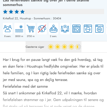
Lad feriefreden sænke sig over jer i dette skønne
sommerhus
Kirkeflod 22,
Houstrup
-
Sommerhusnr.: 30404
8
pers.
3000
m
3750
m
2
pers.
Gæsterne siger
4.5 ud af 5
Har I brug for en pause langt væk fra den grå hverdag, så tag
en skøn ferie i Houstrups fredfyldte omgivelser. Her er plads til
hele familien, og I kan rigtig lade feriefreden sænke sig over
jer med sauna, spa og en dejlig terrasse.
Feriefølelse med det samme
Så snart I ankommer på Kirkeflod 22, vil I mærke, hvordan
feriefølelsen strømmer op i jer. Gem udpakningen til senere og
flyt straks ud på terrassen for at nyde vejret og de skønne