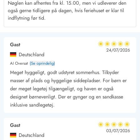
Nøglen kan afhentes fra kl. 15.00, men vi udleverer den
spisestueområde, hvor alle kan tage del i dagens madlavning.
også gerne tidligere på dagen, hvis feriehuset er klar til
Få en god sludder over aftensmaden, hvor alle de nye
indflytning før tid.
ferieminder bliver snakket igennem, mens dagens sidste timer
stille ebber ud.
Huset har 2 badeværelser. Det ene badeværelse er med toilet
Gast
5 ud af 5
5 ud af 5
5 out of 5
24/07/2026
og bad og det andet er med bad og spa (ingen toilet).
Deutschland
Lejes ikke ud til ungdomsgrupper.
AI Oversat
(Se oprindelig)
Meget hyggeligt, godt udstyret sommerhus. Tilbyder
masser af plads og hyggelige siddepladser. For børn er
der meget legetøj tilgængeligt, og haven er også
designet børnevenligt. Der er gynger og en sandkasse
inklusive sandlegetøj.
Gast
5 ud af 5
5 ud af 5
5 out of 5
03/07/2026
Deutschland