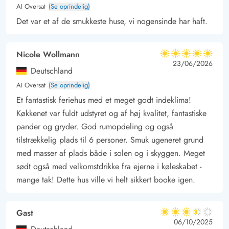
AI Oversat
(Se oprindelig)
Det var et af de smukkeste huse, vi nogensinde har haft.
Nicole Wollmann
5 ud af 5
5 ud af 5
5 out of 5
23/06/2026
Deutschland
AI Oversat
(Se oprindelig)
Et fantastisk feriehus med et meget godt indeklima!
Køkkenet var fuldt udstyret og af høj kvalitet, fantastiske
pander og gryder. God rumopdeling og også
tilstrækkelig plads til 6 personer. Smuk ugeneret grund
med masser af plads både i solen og i skyggen. Meget
sødt også med velkomstdrikke fra ejerne i køleskabet -
mange tak! Dette hus ville vi helt sikkert booke igen.
Gast
3.5 ud af 5
3.5 ud af 5
3.5 out of 5
06/10/2025