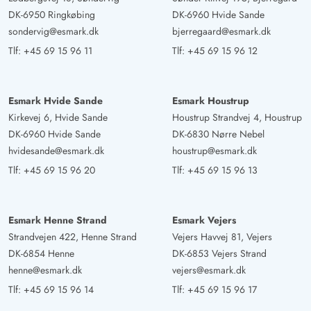
DK-6950 Ringkøbing
DK-6960 Hvide Sande
sondervig@esmark.dk
bjerregaard@esmark.dk
Tlf:
+45 69 15 96 11
Tlf:
+45 69 15 96 12
Esmark Hvide Sande
Esmark Houstrup
Kirkevej 6, Hvide Sande
Houstrup Strandvej 4, Houstrup
DK-6960 Hvide Sande
DK-6830 Nørre Nebel
hvidesande@esmark.dk
houstrup@esmark.dk
Tlf:
+45 69 15 96 20
Tlf:
+45 69 15 96 13
Esmark Henne Strand
Esmark Vejers
Strandvejen 422, Henne Strand
Vejers Havvej 81, Vejers
DK-6854 Henne
DK-6853 Vejers Strand
henne@esmark.dk
vejers@esmark.dk
Tlf:
+45 69 15 96 14
Tlf:
+45 69 15 96 17